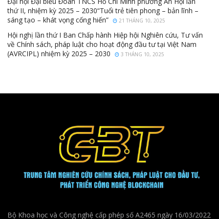
Đại hội Đại biểu Đoàn TNCS Hồ Chí Minh phường An Hội lần
thứ II, nhiệm kỳ 2025 – 2030“Tuổi trẻ tiên phong – bản lĩnh –
sáng tạo – khát vọng cống hiến”
21 THÁNG 10, 2025
Hội nghị lần thứ I Ban Chấp hành Hiệp hội Nghiên cứu, Tư vấn
về Chính sách, pháp luật cho hoạt động đầu tư tại Việt Nam
(AVRCIPL) nhiệm kỳ 2025 – 2030
3 THÁNG 10, 2025
Bộ Khoa học và Công nghệ cấp phép số A2465 ngày 16/03/2022