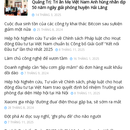
Quảng Trị: Tri ân Mẹ Việt Nam Anh hùng nhân dịp
50 năm ngày giải phóng huyện Hải Lăng
14 THÁNG 3, 2025
Cuộc đua sinh tồn của các công ty khai thác Bitcoin sau sựkiện
giảm một nửa
25 THÁNG 8, 2024
Hiệp hội Nghiên cứu Tư vấn về Chính sách Pháp luật cho Hoạt
động Đầu tư tại Việt Nam chuẩn bị Công bố Giải Golf “Kết nối
Đầu tư” lần thứ nhất 2025
8 THÁNG 11, 2025
Làm chủ công nghệ để vươn tầm
16 THÁNG 1, 2025
Doanh nghiệp cần “liệu cơm gắp mắm” dù đơn hàng xuất khẩu
dồi dào
7 THÁNG 9, 2024
Hiệp hội Nghiên cứu, Tư vấn về Chính sách, pháp luật cho hoạt
động đầu tư tại Việt Nam trao quyết định bổ nhiệm Trưởng văn
phòng đại diện Hiệp hội tại Hà Nội
8 THÁNG 11, 2025
Xiaomi gia nhập ‘đường đua’ điện thoại gập ba, sẽ sớm ra mắt
28 THÁNG 8, 2024
Đột phá AI đọc suy nghĩ, ‘ghi phụ đề’ cho não người
7 THÁNG 11, 2025