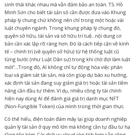
sinh thái khác nhau mà vẫn đảm bảo an toàn. TS. Hồ
Minh Sơn cho biết tài sản số cần được đưa vào Khung
pháp lý chung chứ không nên chỉ trong một hoặc vài
luật chuyên ngành. Trong khung pháp lý chung đó,
quyền sở hữu, tài sản và sở hữu trí tuệ…nội dung cơ
bản cần xác lập rõ ràng hơn. Đó là cách tiếp cận về kinh
tế – chính trị (về quyền sở hữu) từ hệ thống luật cũ
từng bước (như Luật Dân sự) trong khi chờ đợi làm luật
mới”…Trong đó, AI không chỉ tự động hóa việc phân
loại và giám sát tài sản, mà còn giúp dự báo xu hướng,
xác định tài sản đang suy giảm giá trị hoặc tài sản tiềm
năng cần đầu tư thêm. Ví dụ, nhiều công ty tài chính
hiện nay dùng AI để đánh giá giá trị danh mục NFT
(Non-Fungible Token) của mình trong thời gian thực.
Có thể hiểu, điện toán đám mây lại giúp doanh nghiệp
quản lý tài sản ở quy mô lớn mà không cần tự đầu tư hạ
tầng tốn kém. Các dịch vụ cloud còn tích hợp sẵn công