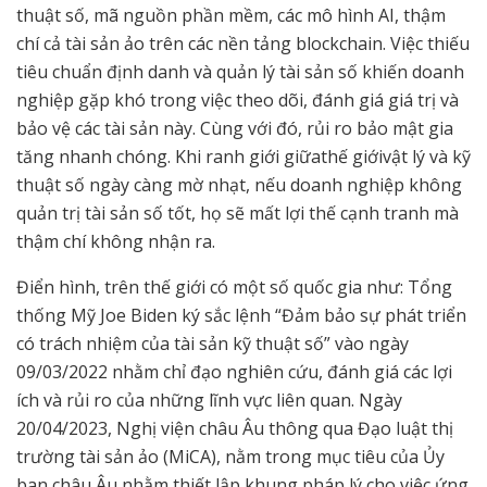
thuật số, mã nguồn phần mềm, các mô hình AI, thậm
chí cả tài sản ảo trên các nền tảng blockchain. Việc thiếu
tiêu chuẩn định danh và quản lý tài sản số khiến doanh
nghiệp gặp khó trong việc theo dõi, đánh giá giá trị và
bảo vệ các tài sản này. Cùng với đó, rủi ro bảo mật gia
tăng nhanh chóng. Khi ranh giới giữathế giớivật lý và kỹ
thuật số ngày càng mờ nhạt, nếu doanh nghiệp không
quản trị tài sản số tốt, họ sẽ mất lợi thế cạnh tranh mà
thậm chí không nhận ra.
Điển hình, trên thế giới có một số quốc gia như: Tổng
thống Mỹ Joe Biden ký sắc lệnh “Đảm bảo sự phát triển
có trách nhiệm của tài sản kỹ thuật số” vào ngày
09/03/2022 nhằm chỉ đạo nghiên cứu, đánh giá các lợi
ích và rủi ro của những lĩnh vực liên quan. Ngày
20/04/2023, Nghị viện châu Âu thông qua Đạo luật thị
trường tài sản ảo (MiCA), nằm trong mục tiêu của Ủy
ban châu Âu nhằm thiết lập khung pháp lý cho việc ứng