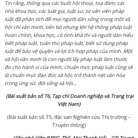
Tin rằng, thông qua các buổi hội thoại, toạ đàm, các
nhà khoa học, các luật gia, luật sư, tư vấn viên pháp
luật đã phân tích để mọi người dân sống trong một xã
hội chỉ văn minh, tiến bộ nhưng khi hệ thống pháp luật
hoàn chỉnh, khoa học, có tính khả thi và người dân hiểu
biết pháp luật, tuân thủ pháp luật, biết sử dụng pháp
luật để bảo vệ quyền và lợi ích hợp pháp của mình. Một
xã hội văn minh là con người lấy pháp luật làm thước
đo cho hành vi của mình, chuẩn mực pháp luật cũng sẽ
là chuẩn mực đạo đức xã hội, trở thành nét văn hóa
trong ứng xử, đời sống xã hội…
(Bài xuất bản số T6, Tạp chí Doanh nghiệp và Trang trại
Việt Nam)
(Bài xuất bản số T5, đặc san Nghiên cứu Thị trường –
Truyền thông)
Viện phó Viện IMRIC, ThS. Mai Thanh Hải – GĐ Trung