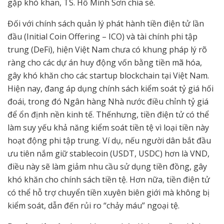
gặp khó khan, TS. Hồ Minh Sơn chia sẻ.
Đối với chính sách quản lý phát hành tiền điện tử lần
đầu (Initial Coin Offering – ICO) và tài chính phi tập
trung (DeFi), hiện Việt Nam chưa có khung pháp lý rõ
ràng cho các dự án huy động vốn bằng tiền mã hóa,
gây khó khăn cho các startup blockchain tại Việt Nam.
Hiện nay, đang áp dụng chính sách kiểm soát tỷ giá hối
đoái, trong đó Ngân hàng Nhà nước điều chỉnh tỷ giá
để ổn định nền kinh tế. Thếnhưng, tiền điện tử có thể
làm suy yếu khả năng kiểm soát tiền tệ vì loại tiền này
hoạt động phi tập trung. Ví dụ, nếu người dân bắt đầu
ưu tiên nắm giữ stablecoin (USDT, USDC) hơn là VND,
điều này sẽ làm giảm nhu cầu sử dụng tiền đồng, gây
khó khăn cho chính sách tiền tệ. Hơn nữa, tiền điện tử
có thể hỗ trợ chuyển tiền xuyên biên giới mà không bị
kiểm soát, dẫn đến rủi ro “chảy máu” ngoại tệ.