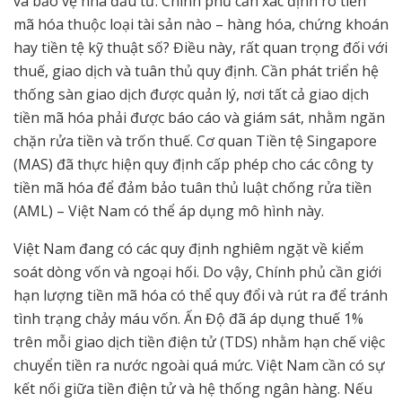
và bảo vệ nhà đầu tư. Chính phủ cần xác định rõ tiền
mã hóa thuộc loại tài sản nào – hàng hóa, chứng khoán
hay tiền tệ kỹ thuật số? Điều này, rất quan trọng đối với
thuế, giao dịch và tuân thủ quy định. Cần phát triển hệ
thống sàn giao dịch được quản lý, nơi tất cả giao dịch
tiền mã hóa phải được báo cáo và giám sát, nhằm ngăn
chặn rửa tiền và trốn thuế. Cơ quan Tiền tệ Singapore
(MAS) đã thực hiện quy định cấp phép cho các công ty
tiền mã hóa để đảm bảo tuân thủ luật chống rửa tiền
(AML) – Việt Nam có thể áp dụng mô hình này.
Việt Nam đang có các quy định nghiêm ngặt về kiểm
soát dòng vốn và ngoại hối. Do vậy, Chính phủ cần giới
hạn lượng tiền mã hóa có thể quy đổi và rút ra để tránh
tình trạng chảy máu vốn. Ấn Độ đã áp dụng thuế 1%
trên mỗi giao dịch tiền điện tử (TDS) nhằm hạn chế việc
chuyển tiền ra nước ngoài quá mức. Việt Nam cần có sự
kết nối giữa tiền điện tử và hệ thống ngân hàng. Nếu