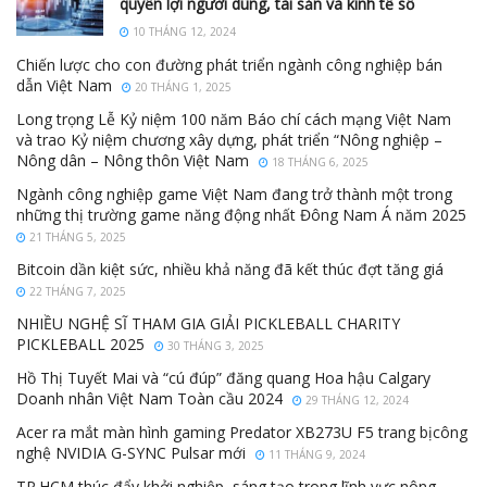
quyền lợi người dùng, tài sản và kinh tế số
10 THÁNG 12, 2024
Chiến lược cho con đường phát triển ngành công nghiệp bán
dẫn Việt Nam
20 THÁNG 1, 2025
Long trọng Lễ Kỷ niệm 100 năm Báo chí cách mạng Việt Nam
và trao Kỷ niệm chương xây dựng, phát triển “Nông nghiệp –
Nông dân – Nông thôn Việt Nam
18 THÁNG 6, 2025
Ngành công nghiệp game Việt Nam đang trở thành một trong
những thị trường game năng động nhất Đông Nam Á năm 2025
21 THÁNG 5, 2025
Bitcoin dần kiệt sức, nhiều khả năng đã kết thúc đợt tăng giá
22 THÁNG 7, 2025
NHIỀU NGHỆ SĨ THAM GIA GIẢI PICKLEBALL CHARITY
PICKLEBALL 2025
30 THÁNG 3, 2025
Hồ Thị Tuyết Mai và “cú đúp” đăng quang Hoa hậu Calgary
Doanh nhân Việt Nam Toàn cầu 2024
29 THÁNG 12, 2024
Acer ra mắt màn hình gaming Predator XB273U F5 trang bịcông
nghệ NVIDIA G-SYNC Pulsar mới
11 THÁNG 9, 2024
TP.HCM thúc đẩy khởi nghiệp, sáng tạo trong lĩnh vực nông