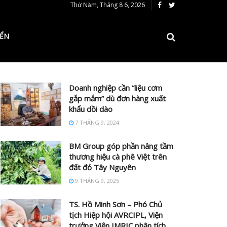
Thứ Năm, Tháng 8 6, 2026
IỂN
Doanh nghiệp cần “liệu cơm
gắp mắm” dù đơn hàng xuất
khẩu dồi dào
7 THÁNG 9, 2024
BM Group góp phần nâng tầm
thương hiệu cà phê Việt trên
đất đỏ Tây Nguyên
9 THÁNG 9, 2025
TS. Hồ Minh Sơn – Phó Chủ
tịch Hiệp hội AVRCIPL, Viện
trưởng Viện IMRIC phân tích