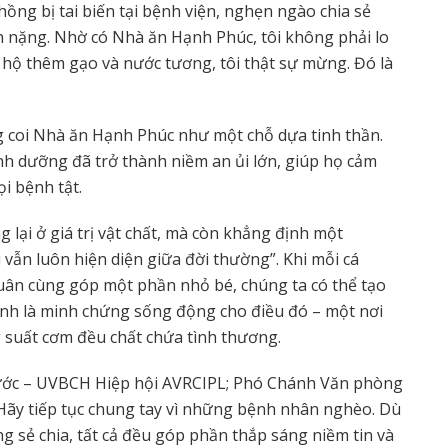
hồng bị tai biến tại bệnh viện, nghẹn ngào chia sẻ
ánh nặng. Nhờ có Nhà ăn Hạnh Phúc, tôi không phải lo
hộ thêm gạo và nước tương, tôi thật sự mừng. Đó là
 coi Nhà ăn Hạnh Phúc như một chỗ dựa tinh thần.
h dưỡng đã trở thành niềm an ủi lớn, giúp họ cảm
i bệnh tật.
 lại ở giá trị vật chất, mà còn khẳng định một
 vẫn luôn hiện diện giữa đời thường”. Khi mỗi cá
ân cùng góp một phần nhỏ bé, chúng ta có thể tạo
ính là minh chứng sống động cho điều đó – một nơi
 suất cơm đều chất chứa tình thương.
ước – UVBCH Hiệp hội AVRCIPL; Phó Chánh Văn phòng
 Hãy tiếp tục chung tay vì những bệnh nhân nghèo. Dù
g sẻ chia, tất cả đều góp phần thắp sáng niềm tin và