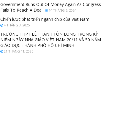
Government Runs Out Of Money Again As Congress
Fails To Reach A Deal
14 THÁNG 6, 2024
Chiến lược phát triển ngành chip của Việt Nam
4 THÁNG 3, 2025
TRƯỜNG THPT LÊ THÁNH TÔN LONG TRỌNG KỶ
NIỆM NGÀY NHÀ GIÁO VIỆT NAM 20/11 VÀ 50 NĂM
GIÁO DỤC THÀNH PHỐ HỒ CHÍ MINH
21 THÁNG 11, 2025