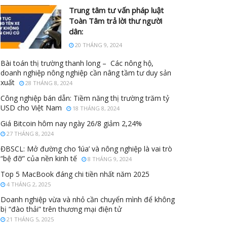
Trung tâm tư vấn pháp luật
Toàn Tâm trả lời thư người
dân:
20 THÁNG 9, 2024
Bài toán thị trường thanh long – Các nông hộ,
doanh nghiệp nông nghiệp cần nâng tầm tư duy sản
xuất
28 THÁNG 8, 2024
Công nghiệp bán dẫn: Tiềm năng thị trường trăm tỷ
USD cho Việt Nam
18 THÁNG 8, 2024
Giá Bitcoin hôm nay ngày 26/8 giảm 2,24%
27 THÁNG 8, 2024
ĐBSCL: Mở đường cho ‘lúa’ và nông nghiệp là vai trò
“bệ đỡ” của nền kinh tế
8 THÁNG 9, 2024
Top 5 MacBook đáng chi tiền nhất năm 2025
4 THÁNG 2, 2025
Doanh nghiệp vừa và nhỏ cần chuyển mình để không
bị “đào thải” trên thương mại điện tử
21 THÁNG 5, 2025