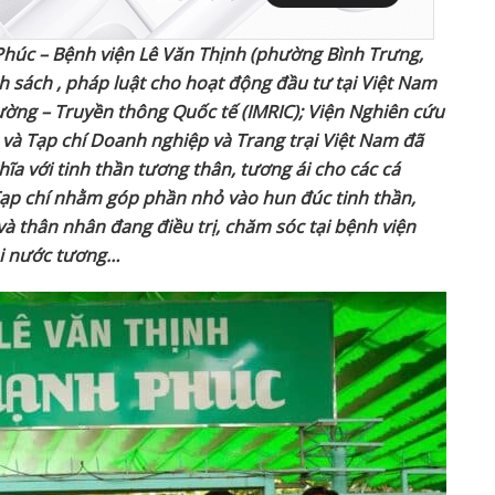
Phúc – Bệnh viện Lê Văn Thịnh (phường
Bình Trưng
,
h sách , pháp luật cho hoạt động đầu tư tại Việt Nam
ường – Truyền thông Quốc tế (
IMRIC
); Viện Nghiên cứu
 và Tạp chí Doanh nghiệp và Trang trại Việt Nam đã
ĩa với tinh thần tương thân, tương ái cho các cá
ạp chí
nhằm góp
phần nhỏ vào hun đúc tinh thần,
à thân nhân đang điều trị, chăm sóc tại bệnh viện
ai nước tương
…