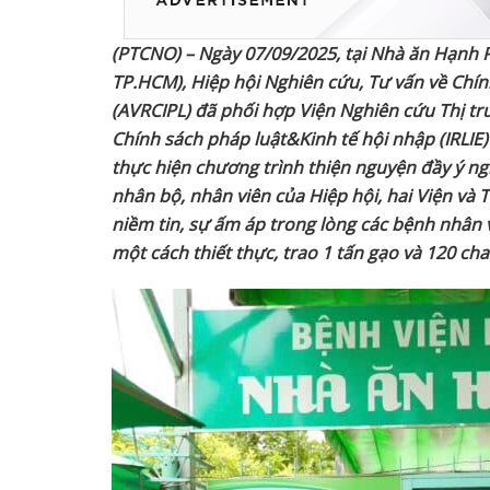
(PTCNO) – Ngày
07/09/2025,
tại Nhà ăn Hạnh 
TP.HCM), Hiệp
hội Nghiên cứu, Tư vấn về Chín
(AVRCIPL) đã phối hợp
Viện Nghiên
cứu Thị tr
Chính sách pháp luật&Kinh tế hội nhập (IRLIE)
thực hiện
chương trình thiện nguyện đầy ý ngh
nhân bộ, nhân viên của Hiệp
hội, hai
Viện và
T
niềm tin, sự ấm áp trong lòng các bệnh nhân v
một cách
thiết thực
, trao
1 tấn gạo và 120 ch