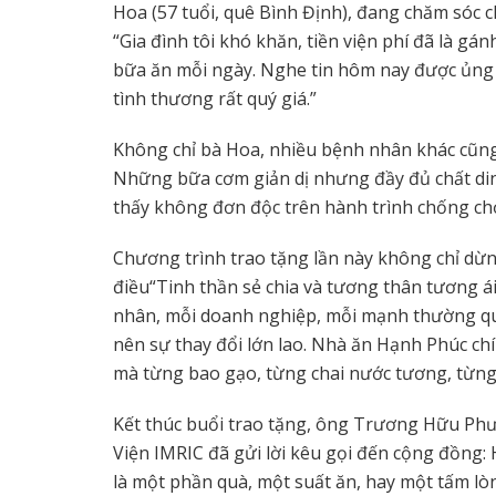
Hoa (57 tuổi, quê Bình Định), đang chăm sóc c
“Gia đình tôi khó khăn, tiền viện phí đã là g
bữa ăn mỗi ngày. Nghe tin hôm nay được ủng 
tình thương rất quý giá.”
Không chỉ bà Hoa, nhiều bệnh nhân khác cũng
Những bữa cơm giản dị nhưng đầy đủ chất din
thấy không đơn độc trên hành trình chống chọ
Chương trình trao tặng lần này không chỉ dừng
điều“Tinh thần sẻ chia và tương thân tương ái
nhân, mỗi doanh nghiệp, mỗi mạnh thường qu
nên sự thay đổi lớn lao. Nhà ăn Hạnh Phúc ch
mà từng bao gạo, từng chai nước tương, từng
Kết thúc buổi trao tặng, ông Trương Hữu Ph
Viện IMRIC đã gửi lời kêu gọi đến cộng đồng:
là một phần quà, một suất ăn, hay một tấm lòn