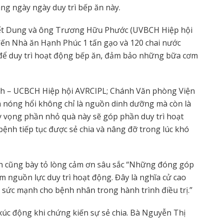
g ngày ngày duy trì bếp ăn này.
uyết Dung và ông Trương Hữu Phước (UVBCH Hiệp hội
đến Nhà ăn Hạnh Phúc 1 tấn gạo và 120 chai nước
 để duy trì hoạt động bếp ăn, đảm bảo những bữa cơm
nh – UCBCH Hiệp hội AVRCIPL; Chánh Văn phòng Viện
ơm nóng hổi không chỉ là nguồn dinh dưỡng mà còn là
Hy vọng phần nhỏ quà này sẽ góp phần duy trì hoạt
nh tiếp tục được sẻ chia và nâng đỡ trong lúc khó
nh cũng bày tỏ lòng cảm ơn sâu sắc “Những đóng góp
 nguồn lực duy trì hoạt động. Đây là nghĩa cử cao
 sức mạnh cho bệnh nhân trong hành trình điều trị.”
xúc động khi chứng kiến sự sẻ chia. Bà Nguyễn Thị