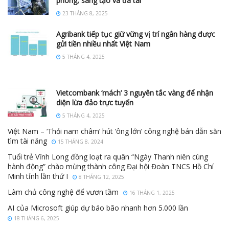
phong, sáng tạo và đa tài
23 THÁNG 8, 2025
Agribank tiếp tục giữ vững vị trí ngân hàng được
gửi tiền nhiều nhất Việt Nam
5 THÁNG 4, 2025
Vietcombank ‘mách’ 3 nguyên tắc vàng để nhận
diện lừa đảo trực tuyến
5 THÁNG 4, 2025
Việt Nam – ‘Thỏi nam châm’ hút ‘ông lớn’ công nghệ bán dẫn săn
tìm tài năng
15 THÁNG 8, 2024
Tuổi trẻ Vĩnh Long đồng loạt ra quân “Ngày Thanh niên cùng
hành động” chào mừng thành công Đại hội Đoàn TNCS Hồ Chí
Minh tỉnh lần thứ I
8 THÁNG 12, 2025
Làm chủ công nghệ để vươn tầm
16 THÁNG 1, 2025
AI của Microsoft giúp dự báo bão nhanh hơn 5.000 lần
18 THÁNG 6, 2025