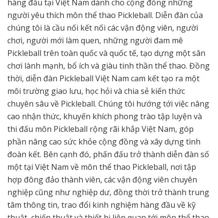
hàng đầu tại Việt Nam dành cho cộng đồng những
người yêu thích môn thể thao Pickleball. Diễn đàn của
chúng tôi là cầu nối kết nối các vận động viên, người
chơi, người mới làm quen, những người đam mê
Pickleball trên toàn quốc và quốc tế, tạo dựng một sân
chơi lành mạnh, bổ ích và giàu tinh thần thể thao. Đồng
thời, diễn đàn Pickleball Việt Nam cam kết tạo ra một
môi trường giao lưu, học hỏi và chia sẻ kiến thức
chuyên sâu về Pickleball. Chúng tôi hướng tới việc nâng
cao nhận thức, khuyến khích phong trào tập luyện và
thi đấu môn Pickleball rộng rãi khắp Việt Nam, góp
phần nâng cao sức khỏe cộng đồng và xây dựng tình
đoàn kết. Bên cạnh đó, phấn đấu trở thành diễn đàn số
một tại Việt Nam về môn thể thao Pickleball, nơi tập
hợp đông đảo thành viên, các vận động viên chuyên
nghiệp cũng như nghiệp dư, đồng thời trở thành trung
tâm thông tin, trao đổi kinh nghiệm hàng đầu về kỹ
thuật, chiến thuật và thiết bị liên quan tới môn thể thao