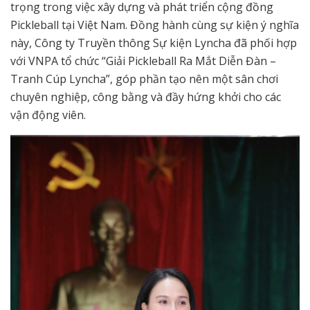
trọng trong việc xây dựng và phát triển cộng đồng
Pickleball tại Việt Nam. Đồng hành cùng sự kiện ý nghĩa
này, Công ty Truyền thông Sự kiện Lyncha đã phối hợp
với VNPA tổ chức “Giải Pickleball Ra Mắt Diễn Đàn –
Tranh Cúp Lyncha”, góp phần tạo nên một sân chơi
chuyên nghiệp, công bằng và đầy hứng khởi cho các
vận động viên.