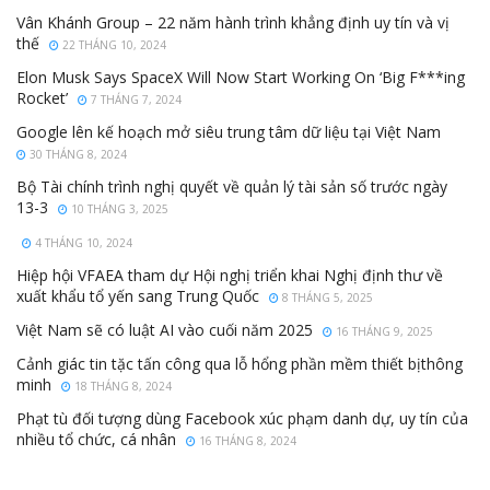
Vân Khánh Group – 22 năm hành trình khẳng định uy tín và vị
thế
22 THÁNG 10, 2024
Elon Musk Says SpaceX Will Now Start Working On ‘Big F***ing
Rocket’
7 THÁNG 7, 2024
Google lên kế hoạch mở siêu trung tâm dữ liệu tại Việt Nam
30 THÁNG 8, 2024
Bộ Tài chính trình nghị quyết về quản lý tài sản số trước ngày
13-3
10 THÁNG 3, 2025
4 THÁNG 10, 2024
Hiệp hội VFAEA tham dự Hội nghị triển khai Nghị định thư về
xuất khẩu tổ yến sang Trung Quốc
8 THÁNG 5, 2025
Việt Nam sẽ có luật AI vào cuối năm 2025
16 THÁNG 9, 2025
Cảnh giác tin tặc tấn công qua lỗ hổng phần mềm thiết bịthông
minh
18 THÁNG 8, 2024
Phạt tù đối tượng dùng Facebook xúc phạm danh dự, uy tín của
nhiều tổ chức, cá nhân
16 THÁNG 8, 2024