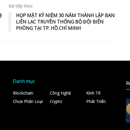
Bài tiếp theo
ệ
HỌP MẶT KỶ NIỆM 30 NĂM THÀNH LẬP BAN
LIÊN LẠC TRUYỀN THỐNG BỘ ĐỘI BIÊN
PHÒNG TẠI TP. HỒ CHÍ MINH
Danh mục
R
Blockchain
Công Nghệ
Kinh Tế
Chưa Phân Loại
Crypto
Phát Triển