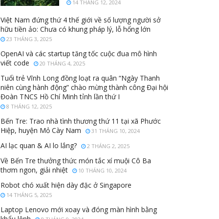
14 THÁNG 12, 2024
Việt Nam đứng thứ 4 thế giới về số lượng người sở
hữu tiền ảo: Chưa có khung pháp lý, lỗ hổng lớn
23 THÁNG 3, 2025
OpenAI và các startup tăng tốc cuộc đua mô hình
viết code
20 THÁNG 4, 2025
Tuổi trẻ Vĩnh Long đồng loạt ra quân “Ngày Thanh
niên cùng hành động” chào mừng thành công Đại hội
Đoàn TNCS Hồ Chí Minh tỉnh lần thứ I
8 THÁNG 12, 2025
Bến Tre: Trao nhà tình thương thứ 11 tại xã Phước
Hiệp, huyện Mỏ Cày Nam
31 THÁNG 10, 2024
AI lạc quan & AI lo lắng?
2 THÁNG 2, 2025
Về Bến Tre thưởng thức món tắc xí muội Cô Ba
thơm ngon, giải nhiệt
10 THÁNG 10, 2024
Robot chó xuất hiện dày đặc ở Singapore
14 THÁNG 5, 2025
Laptop Lenovo mới xoay và đóng màn hình bằng
khẩu lệnh