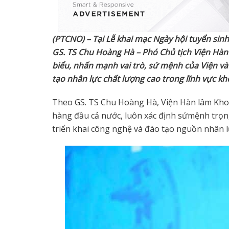
(PTCNO) – T
ạ
i L
ễ
khai m
ạ
c Ngày h
ộ
i tuy
ể
n sinh
GS. TS Chu Hoàng Hà – Phó Ch
ủ
t
ị
ch Vi
ệ
n Hàn
bi
ể
u, nh
ấ
n m
ạ
nh vai trò, s
ứ
m
ệ
nh c
ủ
a Vi
ệ
n và
t
ạ
o nhân l
ự
c ch
ấ
t l
ượ
ng cao trong lĩnh v
ự
c kh
Theo GS. TS Chu Hoàng Hà, Viện Hàn lâm Kho
hàng đầu cả nước, luôn xác định sứmệnh trọn
triển khai công nghệ và đào tạo nguồn nhân l