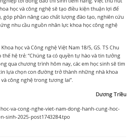
nghiệp tới đông đảo thí sinh tiềm năng. Việc thu hút
hoa học và công nghệ sẽ tạo điều kiện thuận lợi để
ú, góp phần nâng cao chất lượng đào tạo, nghiên cứu
áp ứng nhu cầu nguồn nhân lực khoa học công nghệ
y Khoa học và Công nghệ Việt Nam 18/5, GS. TS Chu
 thế hệ trẻ: “Chúng ta có quyền tự hào và tin tưởng
hông qua chương trình hôm nay, các em học sinh sẽ tìm
in lựa chọn con đường trở thành những nhà khoa
 và công nghệ trong tương lai”.
D
ươ
ng Tri
ề
u
a-hoc-va-cong-nghe-viet-nam-dong-hanh-cung-hoc-
en-sinh-2025-post1743284.tpo