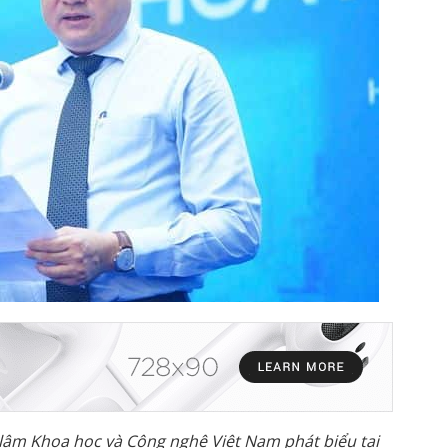
lâm Khoa h
ọ
c và Công ngh
ệ
Vi
ệ
t Nam phát bi
ể
u t
ạ
i