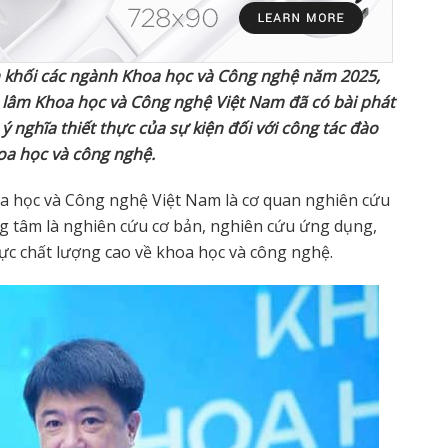
 kh
ố
i các ngành Khoa h
ọ
c và Công ngh
ệ
năm 2025,
 lâm Khoa h
ọ
c và Công ngh
ệ
Vi
ệ
t Nam đã có bài phát
 ý nghĩa thi
ế
t th
ự
c c
ủ
a s
ự
ki
ệ
n đ
ố
i v
ớ
i công tác đào
oa h
ọ
c và công ngh
ệ
.
a học và Công nghệ Việt Nam là cơ quan nghiên cứu
g tâm là nghiên cứu cơ bản, nghiên cứu ứng dụng,
ực chất lượng cao về khoa học và công nghệ.