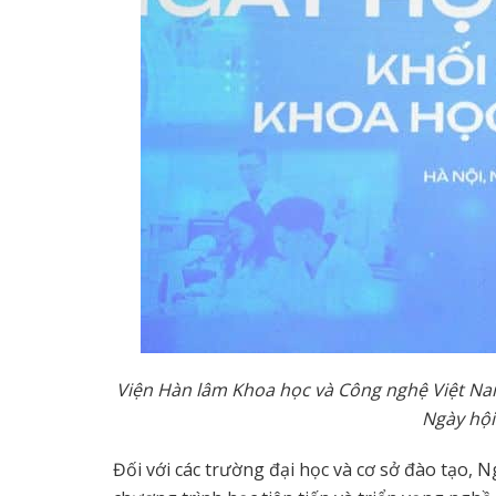
Vi
ệ
n Hàn lâm Khoa h
ọ
c và Công ngh
ệ
Vi
ệ
t Na
Ngày h
ộ
Đối với các trường đại học và cơ sở đào tạo, N