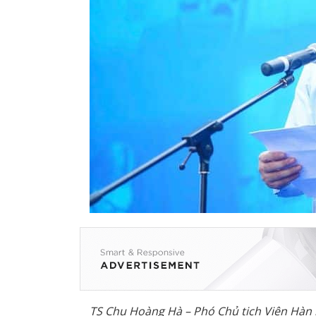
TS Chu Hoàng Hà – Phó Ch
ủ
t
ị
ch Vi
ệ
n Hàn 