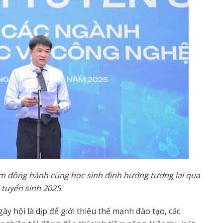
m đ
ồ
ng hành cùng h
ọ
c sinh đ
ị
nh h
ướ
ng t
ươ
ng lai qua
i tuy
ể
n sinh 2025.
gày hội là dịp để giới thiệu thế mạnh đào tạo, các