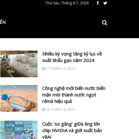
Thứ Sáu, Tháng 8 7, 2026
IỂN
Nhiều kỳ vọng tăng kỷ lục về
xuất khẩu gạo năm 2024
27 THÁNG 9, 2024
Công nghệ mới biến nước biển
mặn mòi thành nước ngọt
rẻmà hiệu quả
18 THÁNG 8, 2024
Cuộc ‘so găng’ giữa ông lớn
chip NVIDIA và giới xuất bản
vềAI