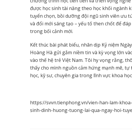
chương trình học tiên tiến và triển vọng nghề 
được học sinh tài năng theo học khối ngành k
tuyển chọn, bồi dưỡng đội ngũ sinh viên ưu t
và đổi mới sáng tạo – yếu tố then chốt để đ
trong bối cảnh mới.
Kết thúc bài phát biểu, nhân dịp Kỷ niệm Ngà
Hoàng Hà gửi gắm niềm tin và kỳ vọng lớn vào
vào thế hệ trẻ Việt Nam. Tôi hy vọng rằng, t
thấy cho mình nguồn cảm hứng mạnh mẽ, tự t
học, kỹ sư, chuyên gia trong lĩnh vực khoa học
https://svvn.tienphong.vn/vien-han-lam-kho
sinh-dinh-huong-tuong-lai-qua-ngay-hoi-tuy