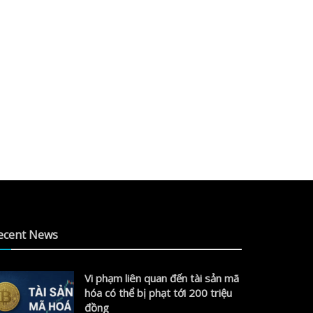
ecent News
Vi phạm liên quan đến tài sản mã
hóa có thể bị phạt tới 200 triệu
đồng