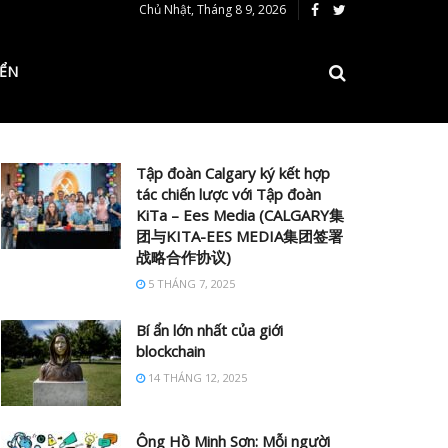
Chủ Nhật, Tháng 8 9, 2026
IỂN
Tập đoàn Calgary ký kết hợp
tác chiến lược với Tập đoàn
KiTa – Ees Media (CALGARY集
团与KITA-EES MEDIA集团签署
战略合作协议)
5 THÁNG 7, 2025
Bí ẩn lớn nhất của giới
blockchain
14 THÁNG 12, 2025
Ông Hồ Minh Sơn: Mỗi người