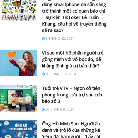
dùng smartphone đã sẵn sàng
trở thành một cơ quan báo chí
– Sự kiện TikToker Lê Tuấn
Khang, câu hỏi về truyền thông
sẽ ra sao?
5 THÁNG 12, 2024
Vì sao một bộ phận người trẻ
gồng mình với vỏ bọc ảo, để
khẳng định giá trị bản thân?
30 THÁNG 12, 2024
Tuổi trẻ VTV – Ngọn cờ tiên
phong trong cứu trợ sau cơn
bão số 3
30 THÁNG 9, 2024
Ông Hồ Minh Sơn: Người ẩn
danh và trò lố của những kẻ
‘ném đá’ hại người – ‘Lấy cái