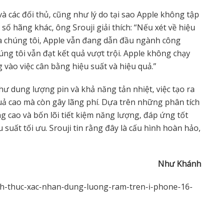
và các đối thủ, cũng như lý do tại sao Apple không tập
 số hãng khác, ông Srouji giải thích: “Nếu xét về hiệu
 của chúng tôi, Apple vẫn đang dẫn đầu ngành công
úng tôi vẫn đạt kết quả vượt trội. Apple không chạy
 vào việc cân bằng hiệu suất và hiệu quả.”
hư dung lượng pin và khả năng tản nhiệt, việc tạo ra
quả cao mà còn gây lãng phí. Dựa trên những phân tích
ng cao và bốn lõi tiết kiệm năng lượng, đáp ứng tốt
 suất tối ưu. Srouji tin rằng đây là cấu hình hoàn hảo,
Như Khánh
nh-thuc-xac-nhan-dung-luong-ram-tren-i-phone-16-