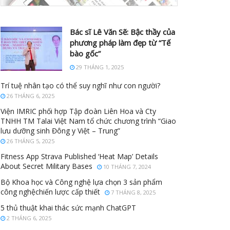
Bác sĩ Lê Văn Sẽ: Bậc thầy của
phương pháp làm đẹp từ “Tế
bào gốc”
29 THÁNG 1, 2025
Trí tuệ nhân tạo có thể suy nghĩ như con người?
26 THÁNG 6, 2025
Viện IMRIC phối hợp Tập đoàn Liên Hoa và Cty
TNHH TM Talai Việt Nam tổ chức chương trình “Giao
lưu dưỡng sinh Đông y Việt – Trung”
26 THÁNG 5, 2025
Fitness App Strava Published ‘Heat Map’ Details
About Secret Military Bases
10 THÁNG 7, 2024
Bộ Khoa học và Công nghệ lựa chọn 3 sản phẩm
công nghệchiến lược cấp thiết
7 THÁNG 8, 2025
5 thủ thuật khai thác sức mạnh ChatGPT
2 THÁNG 6, 2025