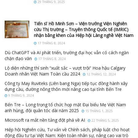
29 THÁNG 9, 2025
Tiến sĩ Hồ Minh Sơn – Viện trưởng Viện Nghiên
cứu Thị trường – Truyên thông Quốc tế (IMRIC)
nhận bằng khen của Hiệp hội Làng nghề Việt Nam
17 THÁNG 8, 2024
Dù ChatGPT và AI phát triển, trường đại học vẫn có cách ngăn
chặn đạo văn
17 THÁNG 8, 2024
Lộ diện những thí sinh “xuất sắc – vượt trội” Hoa hậu Calgary
Doanh nhân Việt Nam Toàn cầu 2024
12 THÁNG 12, 2024
Công ty May Ruviteks (Liên bang Nga) tiếp tục đồng hành xây
dựng cầu, đường nông thôn mới nâng cao tại tỉnh Bến Tre
9 THÁNG 9, 2024
Bến Tre – Long trọng tổ chức họp mặt Đại biểu Mẹ Việt Nam
anh hùng, đội quân tóc dài năm 2025
15 THÁNG 1, 2025
Microsoft ra mắt nền tảng đột phá về AI
22 THÁNG 5, 2025
Hiệp hội Nghiên cứu, Tư vấn về Chính sách, pháp luật cho hoạt
động đầu tư tại Việt Nam: Kiện toàn nhân sự, nâng cao vai trò