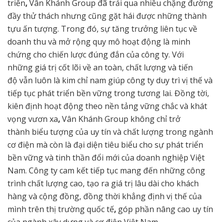
triển
,
Vân Khánh Group đã trải qua nhiều chặng đường
đầy thử thách nhưng cũng gặt hái được những thành
tựu ấn tượng. Trong đó, sự tăng trưởng liên tục về
doanh thu và mở rộng quy mô hoạt động là minh
chứng cho chiến lược đúng đắn của công ty. Với
những giá
trị cốt lõi về an toàn, chất lượng và tiến
độ vẫn luôn là kim chỉ nam giúp công ty duy trì vị thế và
tiếp tục phát triển bền vững trong tương lai. Đồng tời,
kiên định hoạt động theo nền tảng vững chắc
và
khát
vọng vươn xa
,
Vân Khánh Group không chỉ trở
thành biểu tượng của uy tín và chất lượng trong ngành
cơ điện mà còn là đại diện tiêu biểu cho sự phát triển
bền vững và tinh thần đổi mới của doanh nghiệp Việt
Nam. Công ty cam kết tiếp tục mang đến những công
trình chất lượng cao, tạo ra giá trị lâu dài cho khách
hàng và cộng đồng, đồng thời khẳng định vị thế của
mình trên thị trường quốc tế
,
góp phần nâng cao uy tín
của ngành xây dựng và cơ điện Việt Nam.