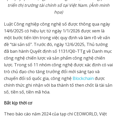
tri
ể
n th
ị
tr
ườ
ng tài chính s
ố
t
ạ
i Vi
ệ
t Nam. (
Ả
nh minh
h
ọ
a)
Luật Công nghiệp công nghệ số được thông qua ngày
14/6/2025 có hiệu lực từ ngày 1/1/2026 được xem là
một bước tiến lớn trong việc quy định và làm rõ về vấn
đề “tài sản số”. Trước đó, ngày 12/6/2025, Thủ tướng
đã ban hành Quyết định số 1131/QĐ-TTg về Danh mục
công nghệ chiến lược và sản phẩm công nghệ chiến
lược. Trong số 11 nhóm công nghệ được xác định có vai
trò chủ đạo cho tăng trưởng đổi mới sáng tạo và
chuyển đổi số quốc gia, công nghệ
Blockchain
được
chính thức ghi nhận với ba thành tố then chốt là tài sản
số, tiền số, tiền mã hóa.
B
ắ
t k
ị
p th
ờ
i c
ơ
Theo báo cáo năm 2024 của tạp chí CEOWORLD, Việt