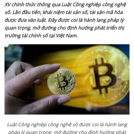
XV chính th
ứ
c thông qua Lu
ậ
t Công nghi
ệ
p công ngh
ệ
s
ố
. L
ầ
n đ
ầ
u tiên, khái ni
ệ
m tài s
ả
n s
ố
, tài s
ả
n mã hóa
đ
ượ
c đ
ư
a vào lu
ậ
t. Đây đ
ượ
c coi là hành lang pháp lý
quan tr
ọ
ng, m
ở
đ
ườ
ng cho đ
ị
nh h
ướ
ng phát tri
ể
n th
ị
tr
ườ
ng tài chính s
ố
t
ạ
i Vi
ệ
t Nam.
Lu
ậ
t Công nghi
ệ
p công ngh
ệ
s
ố
đ
ượ
c coi là hành lang
pháp lý quan tr
ọ
ng, m
ở
đ
ườ
ng cho đ
ị
nh h
ướ
ng phát