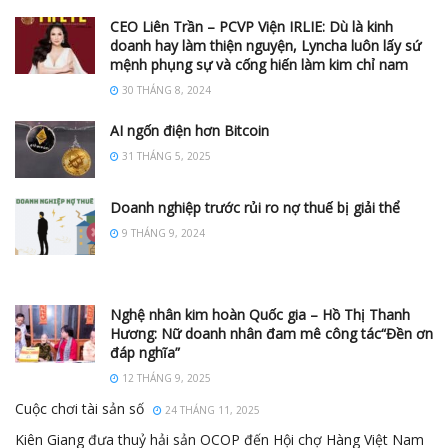
CEO Liên Trần – PCVP Viện IRLIE: Dù là kinh
doanh hay làm thiện nguyện, Lyncha luôn lấy sứ
mệnh phụng sự và cống hiến làm kim chỉ nam
30 THÁNG 8, 2024
AI ngốn điện hơn Bitcoin
31 THÁNG 5, 2025
Doanh nghiệp trước rủi ro nợ thuế bị giải thể
9 THÁNG 9, 2024
Nghệ nhân kim hoàn Quốc gia – Hồ Thị Thanh
Hương: Nữ doanh nhân đam mê công tác“Đền ơn
đáp nghĩa”
12 THÁNG 9, 2025
Cuộc chơi tài sản số
24 THÁNG 11, 2025
Kiên Giang đưa thuỷ hải sản OCOP đến Hội chợ Hàng Việt Nam