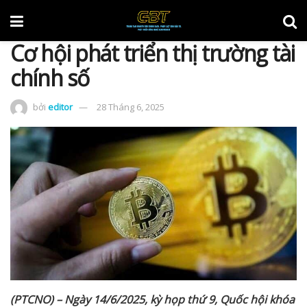
Cơ hội phát triển thị trường tài
chính số
bởi
editor
28 Tháng 6, 2025
(PTCNO) – Ngày 14/6/2025, k
ỳ
h
ọ
p th
ứ
9, Qu
ố
c h
ộ
i khóa