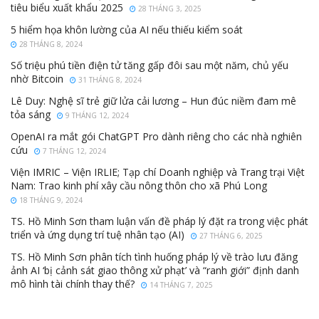
tiêu biểu xuất khẩu 2025
28 THÁNG 3, 2025
5 hiểm họa khôn lường của AI nếu thiếu kiểm soát
28 THÁNG 8, 2024
Số triệu phú tiền điện tử tăng gấp đôi sau một năm, chủ yếu
nhờ Bitcoin
31 THÁNG 8, 2024
Lê Duy: Nghệ sĩ trẻ giữ lửa cải lương – Hun đúc niềm đam mê
tỏa sáng
9 THÁNG 12, 2024
OpenAI ra mắt gói ChatGPT Pro dành riêng cho các nhà nghiên
cứu
7 THÁNG 12, 2024
Viện IMRIC – Viện IRLIE; Tạp chí Doanh nghiệp và Trang trại Việt
Nam: Trao kinh phí xây cầu nông thôn cho xã Phú Long
18 THÁNG 9, 2024
TS. Hồ Minh Sơn tham luận vấn đề pháp lý đặt ra trong việc phát
triển và ứng dụng trí tuệ nhân tạo (AI)
27 THÁNG 6, 2025
TS. Hồ Minh Sơn phân tích tình huống pháp lý về trào lưu đăng
ảnh AI ‘bị cảnh sát giao thông xử phạt’ và “ranh giới” định danh
mô hình tài chính thay thế?
14 THÁNG 7, 2025