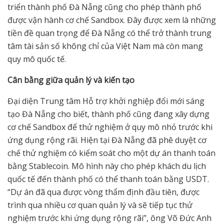
triển thành phố Đà Nẵng cũng cho phép thành phố
được vận hành cơ chế Sandbox. Đây được xem là những
tiền đề quan trọng để Đà Nẵng có thể trở thành trung
tâm tài sản số không chỉ của Việt Nam mà còn mang
quy mô quốc tế.
Cân b
ằ
ng gi
ữ
a qu
ả
n lý và ki
ế
n t
ạ
o
Đại diện Trung tâm Hỗ trợ khởi nghiệp đổi mới sáng
tạo Đà Nẵng cho biết, thành phố cũng đang xây dựng
cơ chế Sandbox để thử nghiệm ở quy mô nhỏ trước khi
ứng dụng rộng rãi. Hiện tại Đà Nẵng đã phê duyệt cơ
chế thử nghiệm có kiểm soát cho một dự án thanh toán
bằng Stablecoin. Mô hình này cho phép khách du lịch
quốc tế đến thành phố có thể thanh toán bằng USDT.
“Dự án đã qua được vòng thẩm định đầu tiên, được
trình qua nhiều cơ quan quản lý và sẽ tiếp tục thử
nghiệm trước khi ứng dụng rộng rãi”, ông Võ Đức Anh