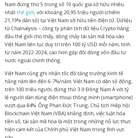
Nam đứng thứ 5 trong số 10 quốc gia sở hữu nhiều
nhất
thế giới
, với khoảng 20,95 triệu người (chiếm
21,19% dân số) tại Việt Nam sở hữu tiền điện tử. Dữliệu
từ Chainalysis – công ty phân tích dữ liệu Crypto hàng
đầu thế giới cho thấy, dòng chảy tài sản mã hóa vào
Việt Nam liên tục duy trì trên 100 tỷ USD mỗi năm, tính
từ năm 2022-2024, cao hơn gấp đôi dòng vốn đầu tư
nước ngoài chính thống.
Việt Nam cũng ghi nhận tốc độ tăng trưởng kinh tế
hằng năm lên đến 6-7%/năm. Việt Nam có dân số đông,
trên 100 triệu người, đứng thứ 3 ở Đông Nam Á với tỷ
lệ người dân dùng điện thoại thông minh (smartphone)
vượt qua 84%. Ông Phan Đức Trung, Chủ tịch Hiệp hội
Blockchain Việt Nam (VBA) khẳng định, việc luật hóa
tiền số, tài sản mã hóa là một trong những nỗ lực thực
hiện cam kết của Chính phủ Việt Nam trong lĩnh vực
này.