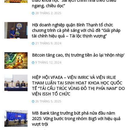
thảo khoa học “Sai lệch chỉnh nha theo chiều
ngang, chiều dọc”
28 THÁNG 2, 2025
Hội doanh nghiệp quận Bình Thạnh tổ chức
chương trình cà phê sáng với chủ đề “Giải pháp
tài chính hiệu quả – Tài lộc thịnh vượng”
21 THÁNG 9, 2024
Bitcoin tăng cao, thị trường tiền ảo lại ‘nhộn nhịp’
9 THÁNG 12, 2024
HIỆP HỘI VFAEA – VIỆN IMRIC VÀ VIỆN IRLIE
THAM LUẬN TẠI SINH HOẠT KHOA HỌC QUỐC
TẾ “TÁI CẤU TRÚC VÙNG ĐÔ THỊ PHÍA NAM” DO
VIỆN ISSH TỔ CHỨC
26 THÁNG 5, 2025
MB Bank tăng trưởng bứt phá nửa đầu năm
2025: Vững bước trong nhóm Big5 với hiệu quả
vượt trội