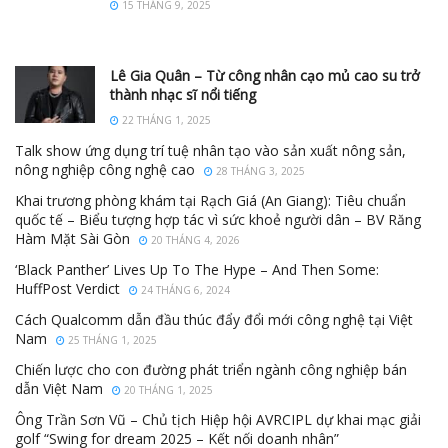
15 THÁNG 9, 2025
Lê Gia Quân – Từ công nhân cạo mủ cao su trở
thành nhạc sĩ nổi tiếng
22 THÁNG 1, 2025
Talk show ứng dụng trí tuệ nhân tạo vào sản xuất nông sản,
nông nghiệp công nghệ cao
28 THÁNG 3, 2025
Khai trương phòng khám tại Rạch Giá (An Giang): Tiêu chuẩn
quốc tế – Biểu tượng hợp tác vì sức khoẻ người dân – BV Răng
Hàm Mặt Sài Gòn
20 THÁNG 4, 2026
‘Black Panther’ Lives Up To The Hype – And Then Some:
HuffPost Verdict
24 THÁNG 6, 2024
Cách Qualcomm dẫn đầu thúc đẩy đổi mới công nghệ tại Việt
Nam
25 THÁNG 1, 2025
Chiến lược cho con đường phát triển ngành công nghiệp bán
dẫn Việt Nam
20 THÁNG 1, 2025
Ông Trần Sơn Vũ – Chủ tịch Hiệp hội AVRCIPL dự khai mạc giải
golf “Swing for dream 2025 – Kết nối doanh nhân”