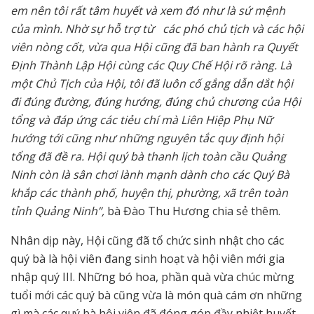
em nên tôi rất tâm huyết và xem đó như là sứ mệnh
của mình. Nhờ sự hỗ trợ từ các phó chủ tịch và các hội
viên nòng cốt, vừa qua Hội cũng đã ban hành ra Quyết
Định Thành Lập Hội cùng các Quy Chế Hội rõ ràng. Là
một Chủ Tịch của Hội, tôi đã luôn cố gắng dẫn dắt hội
đi đúng đường, đúng hướng, đúng chủ chương của Hội
tổng và đáp ứng các tiẻu chí mà Liên Hiệp Phụ Nữ
hướng tới cũng như những nguyên tắc quy định hội
tổng đã đề ra. Hội quý bà thanh lịch toàn cầu Quảng
Ninh còn là sân chơi lành mạnh dành cho các Quý Bà
khắp các thành phố, huyện thị, phường, xã trên toàn
tỉnh Quảng Ninh”,
bà Đào Thu Hương chia sẻ thêm.
Nhân dịp này, Hội cũng đã tổ chức sinh nhật cho các
quý bà là hội viên đang sinh hoạt và hội viên mới gia
nhập quý III. Những bó hoa, phần quà vừa chúc mừng
tuổi mới các quý bà cũng vừa là món quà cám ơn những
gì mà các quý bà hội viên đã đóng góp đầy nhiệt huyết