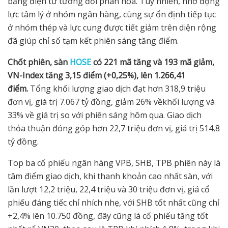
bảng điện tử tương đối phân hóa. Tuy nhiên, nhờ động
lực tâm lý ở nhóm ngân hàng, cùng sự ổn định tiếp tục
ở nhóm thép và lực cung được tiết giảm trên diện rộng
đã giúp chỉ số tạm kết phiên sáng tăng điểm.
Ch
ố
t phiên, sàn
HOSE
có 221 mã tăng và 193 mã gi
ả
m,
VN-Index tăng 3,15 đi
ể
m (+0,25%), lên 1.266,41
đi
ể
m.
Tổng khối lượng giao dịch đạt hơn 318,9 triệu
đơn vị, giá trị 7.067 tỷ đồng, giảm 26% vềkhối lượng và
33% về giá trị so với phiên sáng hôm qua. Giao dịch
thỏa thuận đóng góp hơn 22,7 triệu đơn vị, giá trị 514,8
tỷ đồng.
Top ba cổ phiếu ngân hàng VPB, SHB, TPB phiên này là
tâm điểm giao dịch, khi thanh khoản cao nhất sàn, với
lần lượt 12,2 triệu, 22,4 triệu và 30 triệu đơn vị, giá cổ
phiếu đáng tiếc chỉ nhích nhẹ, với SHB tốt nhất cũng chỉ
+2,4% lên 10.750 đồng, đây cũng là cổ phiếu tăng tốt