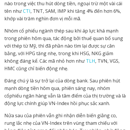
nào trong việc thu hút dòng tiền, ngoại trừ một vài cái
tên như
CTI
, TNT, SAM, IMP khi tăng 4% đến hơn 6%,
khớp vài trăm nghìn đơn vị mỗi mã.
Nhóm cổ phiếu ngành thép sau khi áp lực khá mạnh
trong phiên hôm qua, tác động bởi thuế quan bổ sung
với thép từ Mỹ, thì đã phần nào tìm lại được sự cân
bằng, với HPG tăng nhẹ, trong khi HSG, NKG giảm
không đáng kể. Các mã nhỏ hơn như
TLH
, TVN, VGS,
HMC cũng chỉ biến động nhẹ.
Đáng chú ý là sự trở lại của dòng bank. Sau phiên hút
mạnh dòng tiền hôm qua, phiên sáng nay, nhóm
cổphiếu ngân hàng vẫn là tâm điểm của thị trường và là
động lực chính giúp VN-Index hồi phục sắc xanh.
Nửa sau của phiên vẫn ghi nhận diễn biến giằng co,
rung lắc nhẹ của VN-Index trên vùng tham chiếu với