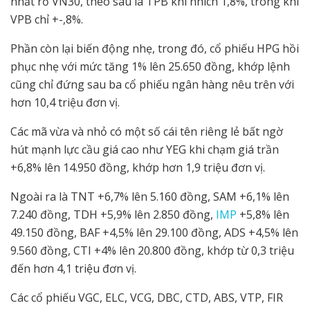
nhất rổ VN30, theo sau là TPB khi nhích 1,8%, trong khi
VPB chỉ +-,8%.
Phần còn lại biến động nhẹ, trong đó, cổ phiếu HPG hồi
phục nhẹ với mức tăng 1% lên 25.650 đồng, khớp lệnh
cũng chỉ đứng sau ba cổ phiếu ngân hàng nêu trên với
hơn 10,4 triệu đơn vị.
Các mã vừa và nhỏ có một số cái tên riêng lẻ bất ngờ
hút mạnh lực cầu giá cao như YEG khi chạm giá trần
+6,8% lên 14.950 đồng, khớp hơn 1,9 triệu đơn vị.
Ngoài ra là TNT +6,7% lên 5.160 đồng, SAM +6,1% lên
7.240 đồng, TDH +5,9% lên 2.850 đồng,
IMP
+5,8% lên
49.150 đồng, BAF +4,5% lên 29.100 đồng, ADS +4,5% lên
9.560 đồng, CTI +4% lên 20.800 đồng, khớp từ 0,3 triệu
đến hơn 4,1 triệu đơn vị.
Các cổ phiếu VGC, ELC, VCG, DBC, CTD, ABS, VTP, FIR