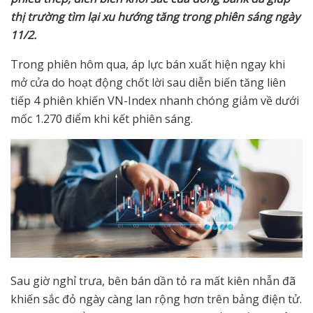
th
ị
tr
ườ
ng tìm l
ạ
i xu h
ướ
ng tăng trong phiên sáng ngày
11/2.
Trong phiên hôm qua, áp lực bán xuất hiện ngay khi
mở cửa do hoạt động chốt lời sau diễn biến tăng liên
tiếp 4 phiên khiến VN-Index nhanh chóng giảm về dưới
mốc 1.270 điểm khi kết phiên sáng.
Sau giờ nghỉ trưa, bên bán dần tỏ ra mất kiên nhẫn đã
khiến sắc đỏ ngày càng lan rộng hơn trên bảng điện tử.