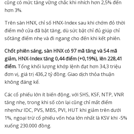
cũng có mức tăng vững chắc khi nhích hơn 2,5% đến
hơn 3%.
Trên sàn HNX, chỉ số HNX-Index sau khi chớm đỏ thời
điểm mở cửa đã bật tăng, dù sức bật chỉ đủ giúp chỉ
sốtăng điểm nhẹ và đi ngang cho đến khi kết phiên.
Ch
ố
t phiên sáng, sàn HNX có 97 mã tăng và 54 mã
gi
ả
m, HNX-Index tăng 0,44 đi
ể
m (+0,19%), lên 228,41
đi
ể
m.
Tổng khối lượng khớp lệnh đạt hơn 34,3 triệu
đơn vị, giá trị 436,2 tỷ đồng. Giao dịch thỏa thuận
không đáng kể.
Các cổ phiếu lớn ít biến động, với SHS, KSF, NTP, VNR
tăng nhẹ, trong khi số còn lại cũng chỉ mất điểm
nhẹnhư IDC, PVS, MBS, PVI, HUT khi giảm trên dưới
1%, ngoại trừ cổ phiếu vốn hóa lớn nhất là KSV khi -5%
xuống 230.000 đồng.