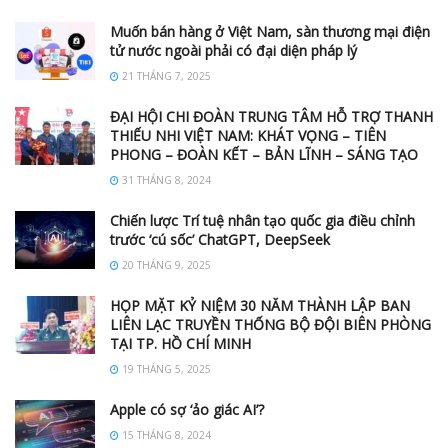
Muốn bán hàng ở Việt Nam, sàn thương mại điện
tử nước ngoài phải có đại diện pháp lý
21 THÁNG 7, 2025
ĐẠI HỘI CHI ĐOÀN TRUNG TÂM HỖ TRỢ THANH
THIẾU NHI VIỆT NAM: KHÁT VỌNG – TIÊN
PHONG – ĐOÀN KẾT – BẢN LĨNH – SÁNG TẠO
31 THÁNG 8, 2024
Chiến lược Trí tuệ nhân tạo quốc gia điều chỉnh
trước ‘cú sốc’ ChatGPT, DeepSeek
20 THÁNG 9, 2025
HỌP MẶT KỶ NIỆM 30 NĂM THÀNH LẬP BAN
LIÊN LẠC TRUYỀN THỐNG BỘ ĐỘI BIÊN PHÒNG
TẠI TP. HỒ CHÍ MINH
19 THÁNG 5, 2025
Apple có sợ ‘ảo giác AI’?
15 THÁNG 8, 2024