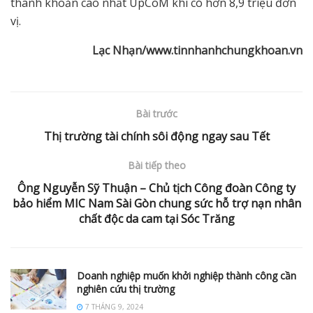
thanh khoản cao nhất UpCoM khi có hơn 8,9 triệu đơn
vị.
L
ạ
c Nh
ạ
n
/www.tinnhanhchungkhoan.vn
Bài trước
Thị trường tài chính sôi động ngay sau Tết
Bài tiếp theo
Ông Nguyễn Sỹ Thuận – Chủ tịch Công đoàn Công ty
bảo hiểm MIC Nam Sài Gòn chung sức hỗ trợ nạn nhân
chất độc da cam tại Sóc Trăng
Doanh nghiệp muốn khởi nghiệp thành công cần
nghiên cứu thị trường
7 THÁNG 9, 2024