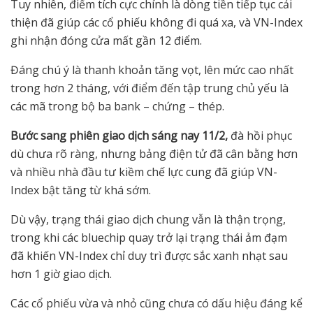
Tuy nhiên, điểm tích cực chính là dòng tiền tiếp tục cải
thiện đã giúp các cổ phiếu không đi quá xa, và VN-Index
ghi nhận đóng cửa mất gần 12 điểm.
Đáng chú ý là thanh khoản tăng vọt, lên mức cao nhất
trong hơn 2 tháng, với điểm đến tập trung chủ yếu là
các mã trong bộ ba bank – chứng – thép.
B
ướ
c sang phiên giao d
ị
ch sáng nay 11/2,
đà hồi phục
dù chưa rõ ràng, nhưng bảng điện tử đã cân bằng hơn
và nhiều nhà đầu tư kiềm chế lực cung đã giúp VN-
Index bật tăng từ khá sớm.
Dù vậy, trạng thái giao dịch chung vẫn là thận trọng,
trong khi các bluechip quay trở lại trạng thái ảm đạm
đã khiến VN-Index chỉ duy trì được sắc xanh nhạt sau
hơn 1 giờ giao dịch.
Các cổ phiếu vừa và nhỏ cũng chưa có dấu hiệu đáng kể