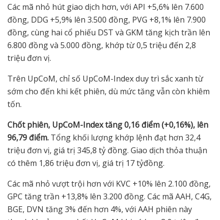
Các mã nhỏ hút giao dịch hơn, với API +5,6% lên 7.600
đồng, DDG +5,9% lên 3.500 đồng, PVG +8,1% lên 7.900
đồng, cùng hai cổ phiếu DST và GKM tăng kịch trần lên
6.800 đồng và 5.000 đồng, khớp từ 0,5 triệu đến 2,8
triệu đơn vị.
Trên UpCoM, chỉ số UpCoM-Index duy trì sắc xanh từ
sớm cho đến khi kết phiên, dù mức tăng vẫn còn khiêm
tốn.
Ch
ố
t phiên, UpCoM-Index tăng 0,16 đi
ể
m (+0,16%), lên
96,79 đi
ể
m.
Tổng khối lượng khớp lệnh đạt hơn 32,4
triệu đơn vị, giá trị 345,8 tỷ đồng. Giao dịch thỏa thuận
có thêm 1,86 triệu đơn vị, giá trị 17 tỷđồng.
Các mã nhỏ vượt trội hơn với KVC +10% lên 2.100 đồng,
GPC tăng trần +13,8% lên 3.200 đồng. Các mã AAH, C4G,
BGE, DVN tăng 3% đến hơn 4%, với AAH phiên này