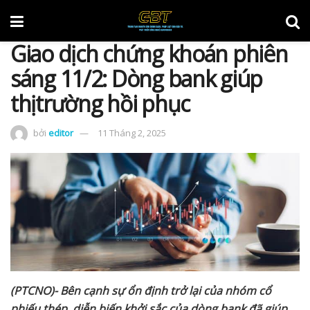
Giao dịch chứng khoán phiên
sáng 11/2: Dòng bank giúp
thịtrường hồi phục
bởi
editor
11 Tháng 2, 2025
(PTCNO)- Bên c
ạ
nh s
ự
ổ
n đ
ị
nh tr
ở
l
ạ
i c
ủ
a nhóm c
ổ
phi
ế
u thép, di
ễ
n bi
ế
n kh
ở
i s
ắ
c c
ủ
a dòng bank đã giúp