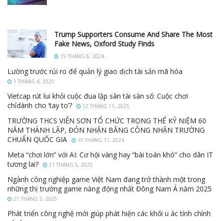
Trump Supporters Consume And Share The Most
Fake News, Oxford Study Finds
15 THÁNG 6, 2024
Lường trước rủi ro để quản lý giao dịch tài sản mã hóa
1 THÁNG 4, 2025
Vietcap rút lui khỏi cuộc đua lập sàn tài sàn số: Cuộc chơi
chỉdành cho ‘tay to’?
12 THÁNG 11, 2025
TRƯỜNG THCS VIÊN SƠN TỔ CHỨC TRỌNG THỂ KỶ NIỆM 60
NĂM THÀNH LẬP, ĐÓN NHẬN BẰNG CÔNG NHẬN TRƯỜNG
CHUẨN QUỐC GIA
19 THÁNG 11, 2024
Meta “chơi lớn” với AI: Cơ hội vàng hay “bài toán khó” cho dân IT
tương lai?
21 THÁNG 5, 2025
Ngành công nghiệp game Việt Nam đang trở thành một trong
những thị trường game năng động nhất Đông Nam Á năm 2025
21 THÁNG 5, 2025
Phát triển công nghệ mới giúp phát hiện các khối u ác tính chính