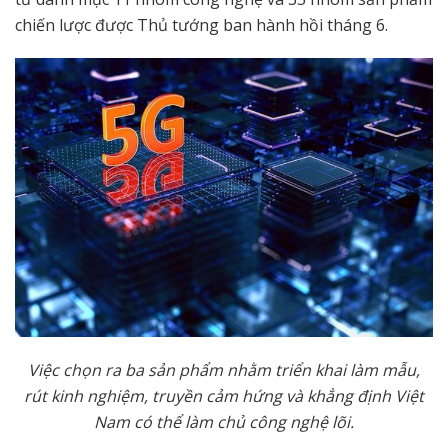
chiến lược được Thủ tướng ban hành hồi tháng 6.
Vi
ệ
c ch
ọ
n ra ba s
ả
n ph
ẩ
m nh
ằ
m tri
ể
n khai làm m
ẫ
u,
rút kinh nghi
ệ
m, truy
ề
n c
ả
m h
ứ
ng và kh
ẳ
ng đ
ị
nh Vi
ệ
t
Nam có th
ể
làm ch
ủ
công ngh
ệ
lõi.