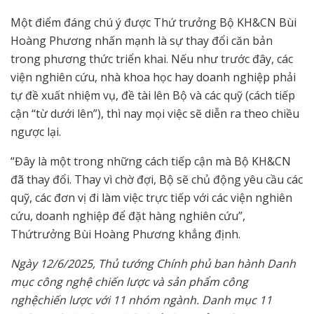
Một điểm đáng chú ý được Thứ trưởng Bộ KH&CN Bùi
Hoàng Phương nhấn mạnh là sự thay đổi căn bản
trong phương thức triển khai. Nếu như trước đây, các
viện nghiên cứu, nhà khoa học hay doanh nghiệp phải
tự đề xuất nhiệm vụ, đề tài lên Bộ và các quỹ (cách tiếp
cận “từ dưới lên”), thì nay mọi việc sẽ diễn ra theo chiều
ngược lại.
“Đây là một trong những cách tiếp cận mà Bộ KH&CN
đã thay đổi. Thay vì chờ đợi, Bộ sẽ chủ động yêu cầu các
quỹ, các đơn vị đi làm việc trực tiếp với các viện nghiên
cứu, doanh nghiệp để đặt hàng nghiên cứu”,
Thứtrưởng Bùi Hoàng Phương khẳng định.
Ngày 12/6/2025, Th
ủ
t
ướ
ng Chính ph
ủ
ban hành Danh
m
ụ
c công ngh
ệ
chi
ế
n l
ượ
c và s
ả
n ph
ẩ
m công
ngh
ệ
chi
ế
n l
ượ
c v
ớ
i 11 nhóm ngành. Danh m
ụ
c 11