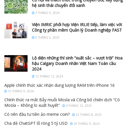
hệ sinh thái chuyển đổi xanh
3 THÁNG 9, 2024
Viện IMRIC phối hợp Viện IRLIE tiếp, làm việc với
Công ty phần mềm Quản lý Doanh nghiệp FAST
6 THÁNG 2, 2025
Lộ diện những thí sinh “xuất sắc – vượt trội” Hoa
hậu Calgary Doanh nhân Việt Nam Toàn cầu
2024
12 THÁNG 12, 2024
Apple chính thức xác nhận dung lượng RAM trên iPhone 16
15 THÁNG 9, 2024
Chính thức ra mắt Bẫy muỗi Mosla và Công bố chiến dịch “Có
Mosla – Không lo xuất huyết”
4 THÁNG 12, 2025
Có nên đầu tư tiền ảo meme coin?
23 THÁNG 8, 2025
Cha đẻ ChatGPT lỗ ròng 5 tỷ USD
29 THÁNG 9, 2024