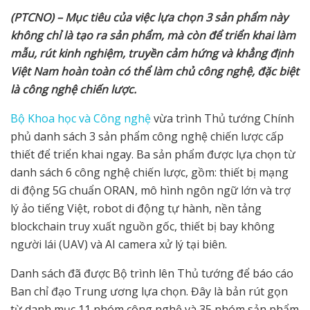
(PTCNO) – M
ụ
c tiêu c
ủ
a vi
ệ
c l
ự
a ch
ọ
n 3 s
ả
n ph
ẩ
m này
không ch
ỉ
là t
ạ
o ra s
ả
n ph
ẩ
m, mà còn đ
ể
tri
ể
n khai làm
m
ẫ
u, rút kinh nghi
ệ
m, truy
ề
n c
ả
m h
ứ
ng và kh
ẳ
ng đ
ị
nh
Vi
ệ
t Nam hoàn toàn có th
ể
làm ch
ủ
công ngh
ệ
, đ
ặ
c bi
ệ
t
là công ngh
ệ
chi
ế
n l
ượ
c.
Bộ Khoa học và Công nghệ
vừa trình Thủ tướng Chính
phủ danh sách 3 sản phẩm công nghệ chiến lược cấp
thiết để triển khai ngay. Ba sản phẩm được lựa chọn từ
danh sách 6 công nghệ chiến lược, gồm: thiết bị mạng
di động 5G chuẩn ORAN, mô hình ngôn ngữ lớn và trợ
lý ảo tiếng Việt, robot di động tự hành, nền tảng
blockchain truy xuất nguồn gốc, thiết bị bay không
người lái (UAV) và AI camera xử lý tại biên.
Danh sách đã được Bộ trình lên Thủ tướng để báo cáo
Ban chỉ đạo Trung ương lựa chọn. Đây là bản rút gọn
từ danh mục 11 nhóm công nghệ và 35 nhóm sản phẩm