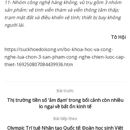
11- Nhóm công ngh
ệ
hàng không, vũ tr
ụ
g
ồ
m 3 nhóm
s
ả
n ph
ẩ
m: v
ệ
tinh vi
ễ
n thám và vi
ễ
n thông t
ầ
m th
ấ
p;
tr
ạ
m m
ặ
t đ
ấ
t và đi
ề
u khi
ể
n v
ệ
tinh; thi
ế
t b
ị
bay không
ng
ườ
i lái.
Tô H
ộ
i
https://suckhoedoisong.vn/bo-khoa-hoc-va-cong-
nghe-lua-chon-3-san-pham-cong-nghe-chien-luoc-cap-
thiet-169250807084439936.htm
Bài trước
Thị trường tiền số ‘ảm đạm’ trong bối cảnh còn nhiều
lo ngại về bất ổn kinh tế
Bài tiếp theo
Olympic Trí tuệ Nhân tạo Quốc tế: Đoàn học sinh Việt