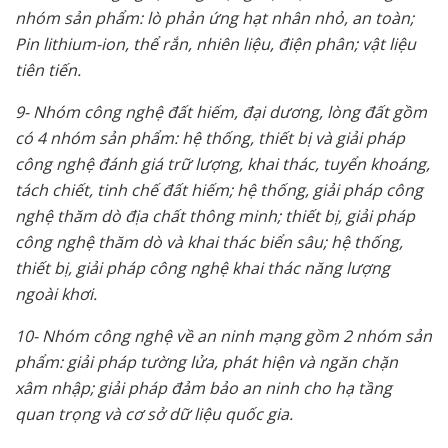
nhóm s
ả
n ph
ẩ
m: lò ph
ả
n
ứ
ng h
ạ
t nhân nh
ỏ
, an toàn;
Pin lithium-ion, th
ể
r
ắ
n, nhiên li
ệ
u, đi
ệ
n phân; v
ậ
t li
ệ
u
tiên ti
ế
n.
9- Nhóm công ngh
ệ
đ
ấ
t hi
ế
m, đ
ạ
i d
ươ
ng, lòng đ
ấ
t g
ồ
m
có 4 nhóm s
ả
n ph
ẩ
m: h
ệ
th
ố
ng, thi
ế
t b
ị
và gi
ả
i pháp
công ngh
ệ
đánh giá tr
ữ
l
ượ
ng, khai thác, tuy
ể
n khoáng,
tách chi
ế
t, tinh ch
ế
đ
ấ
t hi
ế
m; h
ệ
th
ố
ng, gi
ả
i pháp công
ngh
ệ
thăm dò đ
ị
a ch
ấ
t thông minh; thi
ế
t b
ị
, gi
ả
i pháp
công ngh
ệ
thăm dò và khai thác bi
ể
n sâu; h
ệ
th
ố
ng,
thi
ế
t b
ị
, gi
ả
i pháp công ngh
ệ
khai thác năng l
ượ
ng
ngoài kh
ơ
i.
10- Nhóm công ngh
ệ
v
ề
an ninh m
ạ
ng g
ồ
m 2 nhóm s
ả
n
ph
ẩ
m: gi
ả
i pháp t
ườ
ng l
ử
a, phát hi
ệ
n và ngăn ch
ặ
n
xâm nh
ậ
p; gi
ả
i pháp đ
ả
m b
ả
o an ninh cho h
ạ
t
ầ
ng
quan tr
ọ
ng và c
ơ
s
ở
d
ữ
li
ệ
u qu
ố
c gia.