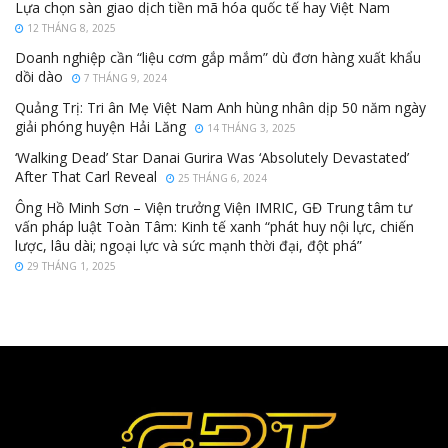
Lựa chọn sàn giao dịch tiền mã hóa quốc tế hay Việt Nam
12 THÁNG 8, 2025
Doanh nghiệp cần “liệu cơm gắp mắm” dù đơn hàng xuất khẩu
dồi dào
7 THÁNG 9, 2024
Quảng Trị: Tri ân Mẹ Việt Nam Anh hùng nhân dịp 50 năm ngày
giải phóng huyện Hải Lăng
14 THÁNG 3, 2025
‘Walking Dead’ Star Danai Gurira Was ‘Absolutely Devastated’
After That Carl Reveal
25 THÁNG 6, 2024
Ông Hồ Minh Sơn – Viện trưởng Viện IMRIC, GĐ Trung tâm tư
vấn pháp luật Toàn Tâm: Kinh tế xanh “phát huy nội lực, chiến
lược, lâu dài; ngoại lực và sức mạnh thời đại, đột phá”
29 THÁNG 1, 2025