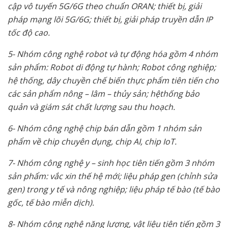
c
ậ
p vô tuy
ế
n 5G/6G theo chu
ẩ
n ORAN; thi
ế
t b
ị
, gi
ả
i
pháp m
ạ
ng lõi 5G/6G; thi
ế
t b
ị
, gi
ả
i pháp truy
ề
n d
ẫ
n IP
t
ố
c đ
ộ
cao.
5- Nhóm công ngh
ệ
robot và t
ự
đ
ộ
ng hóa g
ồ
m 4 nhóm
s
ả
n ph
ẩ
m: Robot di đ
ộ
ng t
ự
hành; Robot công nghi
ệ
p;
h
ệ
th
ố
ng, dây chuy
ề
n ch
ế
bi
ế
n th
ự
c ph
ẩ
m tiên ti
ế
n cho
các s
ả
n ph
ẩ
m nông – lâm – th
ủ
y s
ả
n; h
ệ
th
ố
ng b
ả
o
qu
ả
n và giám sát ch
ấ
t l
ượ
ng sau thu ho
ạ
ch.
6- Nhóm công ngh
ệ
chip bán d
ẫ
n g
ồ
m 1 nhóm s
ả
n
ph
ẩ
m v
ề
chip chuyên d
ụ
ng, chip AI, chip IoT.
7- Nhóm công ngh
ệ
y – sinh h
ọ
c tiên ti
ế
n g
ồ
m 3 nhóm
s
ả
n ph
ẩ
m: v
ắ
c xin th
ế
h
ệ
m
ớ
i; li
ệ
u pháp gen (ch
ỉ
nh s
ử
a
gen) trong y t
ế
và nông nghi
ệ
p; li
ệ
u pháp t
ế
bào (t
ế
bào
g
ố
c, t
ế
bào mi
ễ
n d
ị
ch).
8- Nhóm công ngh
ệ
năng l
ượ
ng, v
ậ
t li
ệ
u tiên ti
ế
n g
ồ
m 3