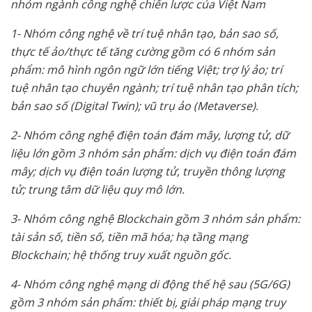
nhóm ngành công ngh
ệ
chi
ế
n l
ượ
c c
ủ
a Vi
ệ
t Nam
1- Nhóm công ngh
ệ
v
ề
trí tu
ệ
nhân t
ạ
o, b
ả
n sao s
ố
,
th
ự
c t
ế
ả
o/th
ự
c t
ế
tăng c
ườ
ng g
ồ
m có 6 nhóm s
ả
n
ph
ẩ
m: mô hình ngôn ng
ữ
l
ớ
n ti
ế
ng Vi
ệ
t; tr
ợ
lý
ả
o; trí
tu
ệ
nhân t
ạ
o chuyên ngành; trí tu
ệ
nhân t
ạ
o phân tích;
b
ả
n sao s
ố
(Digital Twin); vũ tr
ụ
ả
o (Metaverse).
2- Nhóm công ngh
ệ
đi
ệ
n toán đám mây, l
ượ
ng t
ử
, d
ữ
li
ệ
u l
ớ
n g
ồ
m 3 nhóm s
ả
n ph
ẩ
m: d
ị
ch v
ụ
đi
ệ
n toán đám
mây; d
ị
ch v
ụ
đi
ệ
n toán l
ượ
ng t
ử
, truy
ề
n thông l
ượ
ng
t
ử
; trung tâm d
ữ
li
ệ
u quy mô l
ớ
n.
3- Nhóm công ngh
ệ
Blockchain g
ồ
m 3 nhóm s
ả
n ph
ẩ
m:
tài s
ả
n s
ố
, ti
ề
n s
ố
, ti
ề
n mã hóa; h
ạ
t
ầ
ng m
ạ
ng
Blockchain; h
ệ
th
ố
ng truy xu
ấ
t ngu
ồ
n g
ố
c.
4- Nhóm công ngh
ệ
m
ạ
ng di đ
ộ
ng th
ế
h
ệ
sau (5G/6G)
g
ồ
m 3 nhóm s
ả
n ph
ẩ
m: thi
ế
t b
ị
, gi
ả
i pháp m
ạ
ng truy