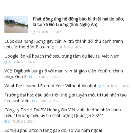
Phát động ủng hộ đồng bào bị thiệt hại do bão,
lũ tại xã Đô Lương (tỉnh Nghệ An)
7 THÁNG 10, 2025
Cuộc đua năng lượng gay cấn: AI trở thành đối thủ cạnh tranh
với các thợ đào Bitcoin
17 THÁNG 8, 2024
Google lên kế hoạch mở siêu trung tâm dữ liệu tại Việt Nam
30 THÁNG 8, 2024
VCB Digibank bùng nổ với màn ra mắt giao diện YouPro chinh
phục Gen Z
15 THÁNG 8, 2024
What I’ve Learned From A Year Without Alcohol
28 THÁNG 6, 2024
Trường đại học đầu tiên trên thế giới tuyển một trí tuệ nhân tạo
làm sinh viên
7 THÁNG 4, 2025
Công ty TNHH DV BV Hoàng Gia Việt vinh dự đón nhận danh
hiệu “Thương hiệu uy tín chất lượng Quốc gia 2024”
24 THÁNG 8, 2024
Số triệu phú Bitcoin tăng gấp đôi so với năm ngoái