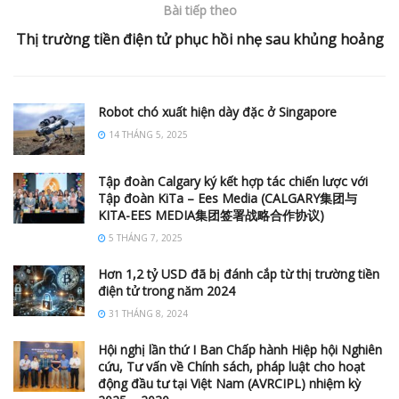
Bài tiếp theo
Thị trường tiền điện tử phục hồi nhẹ sau khủng hoảng
Robot chó xuất hiện dày đặc ở Singapore
14 THÁNG 5, 2025
Tập đoàn Calgary ký kết hợp tác chiến lược với
Tập đoàn KiTa – Ees Media (CALGARY集团与
KITA-EES MEDIA集团签署战略合作协议)
5 THÁNG 7, 2025
Hơn 1,2 tỷ USD đã bị đánh cắp từ thị trường tiền
điện tử trong năm 2024
31 THÁNG 8, 2024
Hội nghị lần thứ I Ban Chấp hành Hiệp hội Nghiên
cứu, Tư vấn về Chính sách, pháp luật cho hoạt
động đầu tư tại Việt Nam (AVRCIPL) nhiệm kỳ