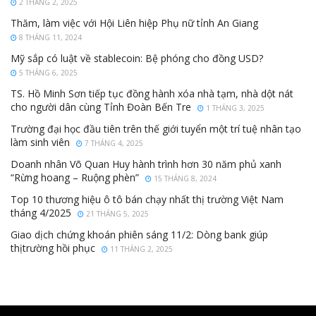
2 THÁNG 2, 2025
Thăm, làm việc với Hội Liên hiệp Phụ nữ tỉnh An Giang
8 THÁNG 11, 2024
Mỹ sắp có luật về stablecoin: Bệ phóng cho đồng USD?
5 THÁNG 6, 2025
TS. Hồ Minh Sơn tiếp tục đồng hành xóa nhà tạm, nhà dột nát
cho người dân cùng Tỉnh Đoàn Bến Tre
1 THÁNG 3, 2025
Trường đại học đầu tiên trên thế giới tuyển một trí tuệ nhân tạo
làm sinh viên
7 THÁNG 4, 2025
Doanh nhân Võ Quan Huy hành trình hơn 30 năm phủ xanh
“Rừng hoang – Ruộng phèn”
15 THÁNG 8, 2024
Top 10 thương hiệu ô tô bán chạy nhất thị trường Việt Nam
tháng 4/2025
21 THÁNG 5, 2025
Giao dịch chứng khoán phiên sáng 11/2: Dòng bank giúp
thịtrường hồi phục
11 THÁNG 2, 2025