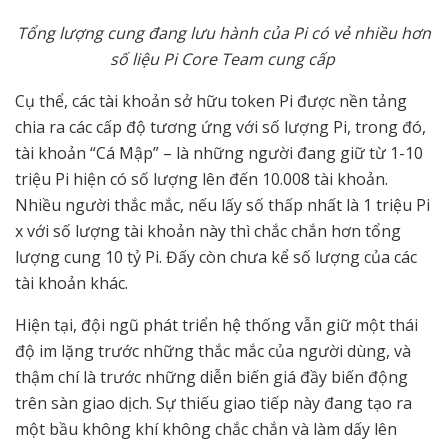
T
ổ
ng l
ượ
ng cung đang l
ư
u hành c
ủ
a Pi có v
ẻ
nhi
ề
u h
ơ
n
s
ố
li
ệ
u Pi Core Team cung c
ấ
p
Cụ thể, các tài khoản sở hữu token Pi được nền tảng
chia ra các cấp độ tương ứng với số lượng Pi, trong đó,
tài khoản “Cá Mập” – là những người đang giữ từ 1-10
triệu Pi hiện có số lượng lên đến 10.008 tài khoản.
Nhiều người thắc mắc, nếu lấy số thấp nhất là 1 triệu Pi
x với số lượng tài khoản này thì chắc chắn hơn tổng
lượng cung 10 tỷ Pi. Đấy còn chưa kể số lượng của các
tài khoản khác.
Hiện tại, đội ngũ phát triển hệ thống vẫn giữ một thái
độ im lặng trước những thắc mắc của người dùng, và
thậm chí là trước những diễn biến giá đầy biến động
trên sàn giao dịch. Sự thiếu giao tiếp này đang tạo ra
một bầu không khí không chắc chắn và làm dấy lên