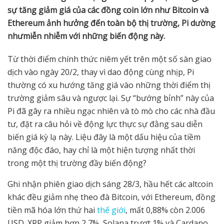
s
ự
tăng gi
ả
m giá c
ủ
a các đ
ồ
ng coin l
ớ
n nh
ư
Bitcoin và
Ethereum
ả
nh h
ưở
ng đ
ế
n toàn b
ộ
th
ị
tr
ườ
ng, Pi d
ườ
ng
nh
ư
mi
ễ
n nhi
ễ
m v
ớ
i nh
ữ
ng bi
ế
n đ
ộ
ng này.
Từ thời điểm chính thức niêm yết trên một số sàn giao
dịch vào ngày 20/2, thay vì dao động cùng nhịp, Pi
thường có xu hướng tăng giá vào những thời điểm thị
trường giảm sâu và ngược lại. Sự “bướng bỉnh” này của
Pi đã gây ra nhiều ngạc nhiên và tò mò cho các nhà đầu
tư, đặt ra câu hỏi về động lực thực sự đằng sau diễn
biến giá kỳ lạ này. Liệu đây là một dấu hiệu của tiềm
năng độc đáo, hay chỉ là một hiện tượng nhất thời
trong một thị trường đầy biến động?
Ghi nhận phiên giao dịch sáng 28/3, hầu hết các altcoin
khác đều giảm nhẹ theo đà Bitcoin, với Ethereum, đồng
tiền mã hóa lớn thứ hai
thế giới
, mất 0,88% còn 2.006
USD. XRP giảm hơn 2,7%, Solana trượt 1% và Cardano