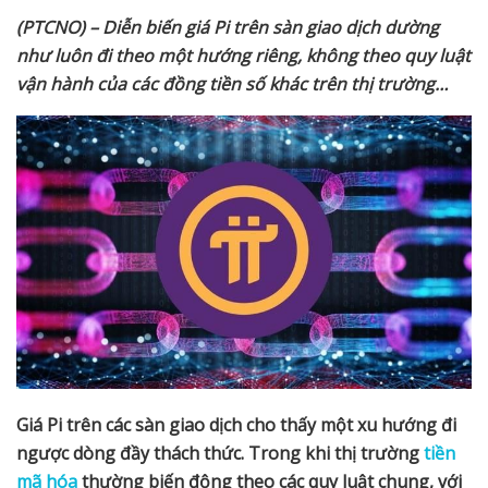
(PTCNO) – Di
ễ
n bi
ế
n giá Pi trên sàn giao d
ị
ch d
ườ
ng
nh
ư
luôn đi theo m
ộ
t h
ướ
ng riêng, không theo quy lu
ậ
t
v
ậ
n hành c
ủ
a các đ
ồ
ng ti
ề
n s
ố
khác trên th
ị
tr
ườ
ng…
Giá Pi trên các sàn giao d
ị
ch cho th
ấ
y m
ộ
t xu h
ướ
ng đi
ng
ượ
c dòng đ
ầ
y thách th
ứ
c. Trong khi th
ị
tr
ườ
ng
tiền
mã hóa
th
ườ
ng bi
ế
n đ
ộ
ng theo các quy lu
ậ
t chung, v
ớ
i