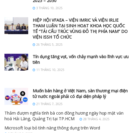
2025 – 2030
3 THÁNG 10, 2025
HIỆP HỘI VFAEA – VIỆN IMRIC VÀ VIỆN IRLIE
THAM LUẬN TẠI SINH HOẠT KHOA HỌC QUỐC
TẾ “TÁI CẤU TRÚC VÙNG ĐÔ THỊ PHÍA NAM” DO
VIỆN ISSH TỔ CHỨC
26 THÁNG 5, 2025
Tín dụng tăng vọt, vốn chảy mạnh vào lĩnh vực ưu
tiên
11 THÁNG 10, 2025
Muốn bán hàng ở Việt Nam, sàn thương mại điện
tử nước ngoài phải có đại diện pháp lý
21 THÁNG 7, 2025
Thắm đượm nghĩa tình bà con đồng hương ngày họp mặt văn
hoá Hải Lăng, Quảng Trị tại TP.HCM
28 THÁNG 4, 2025
Microsoft loại bỏ tính năng thông dụng trên Word