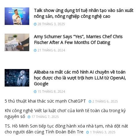
Talk show ứng dụng trí tuệ nhân tạo vào sản xuất
nông sản, nông nghiệp công nghệ cao
28 THÁNG 3, 2025
Amy Schumer Says “Yes”, Marries Chef Chris
Fischer After A Few Months Of Dating
21 THÁNG 6, 2024
Alibaba ra mắt các mô hình AI chuyên về toán
học được cho là vượt trội hơn LLM từ OpenAI,
Google
15 THÁNG 8, 2024
5 thủ thuật khai thác sức mạnh ChatGPT
2 THÁNG 6, 2025
Khi công nghệ ‘viết lại luật chơi’ của kinh tế toàn cầu trong kỷ
nguyên số
17 THÁNG 7, 2025
TS. Hồ Minh Sơn tiếp tục đồng hành xóa nhà tạm, nhà dột nát
cho người dân cùng Tỉnh Đoàn Bến Tre
1 THÁNG 3, 2025