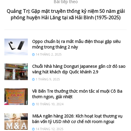
Bài tiếp theo
Quảng Trị: Gặp mặt truyền thống kỷ niệm 50 năm giải
phóng huyện Hải Lăng tại xã Hải Bình (1975-2025)
Oppo chuẩn bị ra mắt mẫu điện thoại gập siêu
mỏng trong tháng 2 này
14 THÁNG 2, 2025
Chuỗi Nhà hàng Donguri Japanese gắn cờ đỏ sao
vàng hút khách dịp Quốc khánh 2.9
1 THÁNG 9, 2025
Về Bến Tre thưởng thức món tắc xí muội Cô Ba
thơm ngon, giải nhiệt
10 THÁNG 10, 2024
M&A ngân hàng 2026: Kích hoạt loạt thương vụ
bán vốn tỷ USD nhờ cơ chế nới room ngoại
14 THÁNG 12, 2025