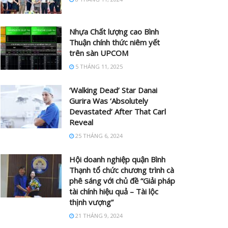
Nhựa Chất lượng cao Bình
Thuận chính thức niêm yết
trên sàn UPCOM
5 THÁNG 11, 2025
‘Walking Dead’ Star Danai
Gurira Was ‘Absolutely
Devastated’ After That Carl
Reveal
25 THÁNG 6, 2024
Hội doanh nghiệp quận Bình
Thạnh tổ chức chương trình cà
phê sáng với chủ đề “Giải pháp
tài chính hiệu quả – Tài lộc
thịnh vượng”
21 THÁNG 9, 2024