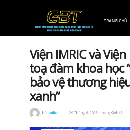
TRANG CHỦ
Viện IMRIC và Viện 
toạ đàm khoa học “
bảo vệ thương hiệu
xanh”
bởi
editor
29 Tháng 6, 2025
trong
Kinh tế