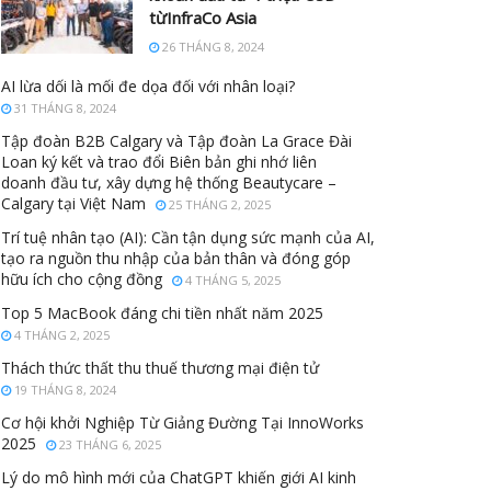
từInfraCo Asia
26 THÁNG 8, 2024
AI lừa dối là mối đe dọa đối với nhân loại?
31 THÁNG 8, 2024
Tập đoàn B2B Calgary và Tập đoàn La Grace Đài
Loan ký kết và trao đổi Biên bản ghi nhớ liên
doanh đầu tư, xây dựng hệ thống Beautycare –
Calgary tại Việt Nam
25 THÁNG 2, 2025
Trí tuệ nhân tạo (AI): Cần tận dụng sức mạnh của AI,
tạo ra nguồn thu nhập của bản thân và đóng góp
hữu ích cho cộng đồng
4 THÁNG 5, 2025
Top 5 MacBook đáng chi tiền nhất năm 2025
4 THÁNG 2, 2025
Thách thức thất thu thuế thương mại điện tử
19 THÁNG 8, 2024
Cơ hội khởi Nghiệp Từ Giảng Đường Tại InnoWorks
2025
23 THÁNG 6, 2025
Lý do mô hình mới của ChatGPT khiến giới AI kinh