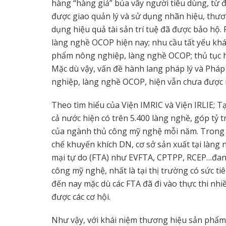
hàng “hàng giả” bủa vây người tiêu dùng, từ đ
được giao quản lý và sử dụng nhãn hiệu, thươn
dụng hiệu quả tài sản trí tuệ đã được bảo hộ
làng nghề OCOP hiện nay; nhu cầu tất yếu kh
phẩm nông nghiệp, làng nghề OCOP; thủ tục
Mặc dù vậy, vấn đề hành lang pháp lý và Phá
nghiệp, làng nghề OCOP, hiện vẫn chưa được
Theo tìm hiểu của Viện IMRIC và Viện IRLIE; T
cả nước hiện có trên 5.400 làng nghề, góp tỷ 
của ngành thủ công mỹ nghệ mỗi năm. Trong 
chế khuyến khích DN, cơ sở sản xuất tại làng n
mại tự do (FTA) như EVFTA, CPTPP, RCEP…đan
công mỹ nghệ, nhất là tại thị trường có sức ti
đến nay mặc dù các FTA đã đi vào thực thi nh
được các cơ hội.
Như vậy, với khái niệm thương hiệu sản phẩm 