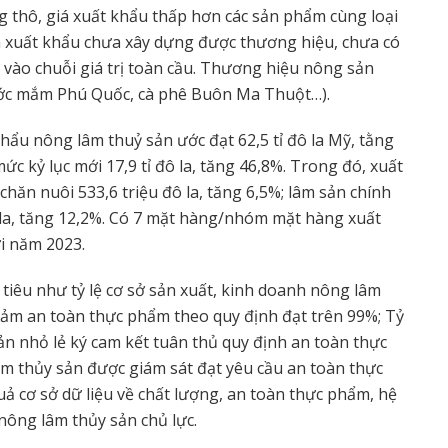
 thô, giá xuất khẩu thấp hơn các sản phẩm cùng loại
 xuất khẩu chưa xây dựng được thương hiệu, chưa có
 vào chuỗi giá trị toàn cầu. Thương hiệu nông sản
ước mắm Phú Quốc, cà phê Buôn Ma Thuột…).
hẩu nông lâm thuỷ sản ước đạt 62,5 tỉ đô la Mỹ, tằng
ức kỷ lục mới 17,9 tỉ đô la, tăng 46,8%. Trong đó, xuất
 chăn nuôi 533,6 triệu đô la, tăng 6,5%; lâm sản chính
đô la, tăng 12,2%. Có 7 mặt hàng/nhóm mặt hàng xuất
ới năm 2023.
iêu như tỷ lệ cơ sở sản xuất, kinh doanh nông lâm
ảm an toàn thực phẩm theo quy định đạt trên 99%; Tỷ
ản nhỏ lẻ ký cam kết tuân thủ quy định an toàn thực
m thủy sản được giám sát đạt yêu cầu an toàn thực
ả cơ sở dữ liệu về chất lượng, an toàn thực phẩm, hệ
nông lâm thủy sản chủ lực.