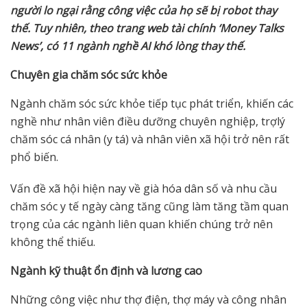
ng
ườ
i lo ng
ạ
i r
ằ
ng công vi
ệ
c c
ủ
a h
ọ
s
ẽ
b
ị
robot thay
th
ế
. Tuy nhiên, theo trang web tài chính ‘Money Talks
News’, có 11 ngành ngh
ề
AI khó lòng thay th
ế
.
Chuyên gia chăm sóc s
ứ
c kh
ỏ
e
Ngành chăm sóc sức khỏe tiếp tục phát triển, khiến các
nghề như nhân viên điều dưỡng chuyên nghiệp, trợlý
chăm sóc cá nhân (y tá) và nhân viên xã hội trở nên rất
phổ biến.
Vấn đề xã hội hiện nay về già hóa dân số và nhu cầu
chăm sóc y tế ngày càng tăng cũng làm tăng tầm quan
trọng của các ngành liên quan khiến chúng trở nên
không thể thiếu.
Ngành k
ỹ
thu
ậ
t
ổ
n đ
ị
nh và l
ươ
ng cao
Những công việc như thợ điện, thợ máy và công nhân