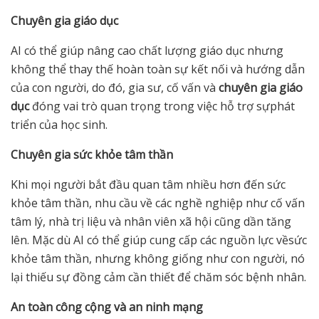
Chuyên gia giáo d
ụ
c
AI có thể giúp nâng cao chất lượng giáo dục nhưng
không thể thay thế hoàn toàn sự kết nối và hướng dẫn
của con người, do đó, gia sư, cố vấn và
chuyên gia giáo
d
ụ
c
đóng vai trò quan trọng trong việc hỗ trợ sựphát
triển của học sinh.
Chuyên gia s
ứ
c kh
ỏ
e tâm th
ầ
n
Khi mọi người bắt đầu quan tâm nhiều hơn đến sức
khỏe tâm thần, nhu cầu về các nghề nghiệp như cố vấn
tâm lý, nhà trị liệu và nhân viên xã hội cũng dần tăng
lên. Mặc dù AI có thể giúp cung cấp các nguồn lực vềsức
khỏe tâm thần, nhưng không giống như con người, nó
lại thiếu sự đồng cảm cần thiết để chăm sóc bệnh nhân.
An toàn công c
ộ
ng và an ninh m
ạ
ng