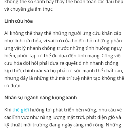
không thể so sánh hay thay thế hoàn toàn các đầu bếp
và chuyên gia ẩm thực.
Lính c
ứ
u h
ỏ
a
AI không thể thay thế những người ứng cứu khẩn cấp
như lính cứu hỏa, vì vai trò của họ đòi hỏi những phản
ứng vật lý nhanh chóng trước những tình huống nguy
hiểm, phức tạp có thể đe dọa đến tính mạng. Công việc
cứu hỏa đòi hỏi phải đưa ra quyết định nhanh chóng,
kịp thời, chính xác và họ phải có sức mạnh thể chất cao,
nhưng đây là những thứ mà trí tuệ nhân tạo không thể
có được.
Nhân s
ự
ngành năng l
ượ
ng xanh
Khi
thế giới
hướng tới phát triển bền vững, nhu cầu về
các lĩnh vực như năng lượng mặt trời, phát điện gió và
kỹ thuật môi trường đang ngày càng mở rộng. Những