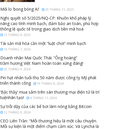
Mối lo ‘bong bóng AI’
29 THÁNG 11, 2025
Nghị quyết số 5/2025/NQ-CP: Khuôn khổ pháp lý
nâng cao tính minh bạch, đảm bảo an toàn, phù hợp
thông lệ quốc tế trong giao dịch tiền mã hoá
12 THÁNG 9, 2025
Tài sản mã hóa cần một “luật chơi” minh bạch
16 THÁNG 7, 2026
Doanh nhân Mai Quốc Thái: “Ông hoàng”
trầm hương Việt Nam hoàn toàn xứng đáng!
20 THÁNG 9, 2024
Pin hạt nhân tuổi thọ 50 năm được công ty Mỹ phát
triển thành công
19 THÁNG 8, 2024
‘Bậc thầy’ mua sắm trên sàn thương mại điện tử là trí
tuệnhân tạo!
4 THÁNG 11, 2024
Sự trỗi dậy của các bể bơi làm nóng bằng Bitcoin
12 THÁNG 9, 2024
CEO Liên Trần: “Mỗi thương hiệu là một câu chuyện.
Mỗi sự kiện là một điểm chạm cảm xúc. Và Lyncha là