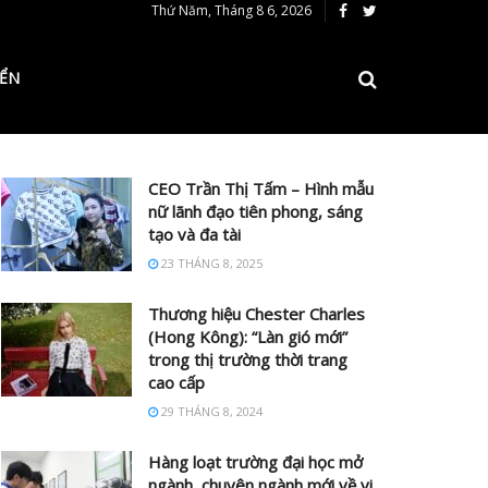
Thứ Năm, Tháng 8 6, 2026
IỂN
CEO Trần Thị Tấm – Hình mẫu
nữ lãnh đạo tiên phong, sáng
tạo và đa tài
23 THÁNG 8, 2025
Thương hiệu Chester Charles
(Hong Kông): “Làn gió mới”
trong thị trường thời trang
cao cấp
29 THÁNG 8, 2024
Hàng loạt trường đại học mở
ngành, chuyên ngành mới về vi