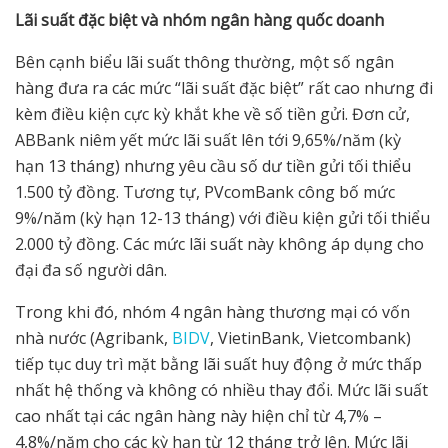
Lãi su
ấ
t đ
ặ
c bi
ệ
t và nhóm ngân hàng qu
ố
c doanh
Bên cạnh biểu lãi suất thông thường, một số ngân
hàng đưa ra các mức “lãi suất đặc biệt” rất cao nhưng đi
kèm điều kiện cực kỳ khắt khe về số tiền gửi. Đơn cử,
ABBank niêm yết mức lãi suất lên tới 9,65%/năm (kỳ
hạn 13 tháng) nhưng yêu cầu số dư tiền gửi tối thiểu
1.500 tỷ đồng. Tương tự, PVcomBank công bố mức
9%/năm (kỳ hạn 12-13 tháng) với điều kiện gửi tối thiểu
2.000 tỷ đồng. Các mức lãi suất này không áp dụng cho
đại đa số người dân.
Trong khi đó, nhóm 4 ngân hàng thương mại có vốn
nhà nước (Agribank,
BIDV
, VietinBank, Vietcombank)
tiếp tục duy trì mặt bằng lãi suất huy động ở mức thấp
nhất hệ thống và không có nhiều thay đổi. Mức lãi suất
cao nhất tại các ngân hàng này hiện chỉ từ 4,7% –
4,8%/năm cho các kỳ hạn từ 12 tháng trở lên. Mức lãi