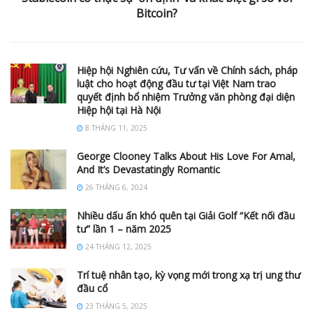
Bitcoin?
Hiệp hội Nghiên cứu, Tư vấn về Chính sách, pháp
luật cho hoạt động đầu tư tại Việt Nam trao
quyết định bổ nhiệm Trưởng văn phòng đại diện
Hiệp hội tại Hà Nội
8 THÁNG 11, 2025
George Clooney Talks About His Love For Amal,
And It’s Devastatingly Romantic
26 THÁNG 6, 2024
Nhiều dấu ấn khó quên tại Giải Golf “Kết nối đầu
tư” lần 1 – năm 2025
24 THÁNG 12, 2025
Trí tuệ nhân tạo, kỳ vọng mới trong xạ trị ung thư
đầu cổ
23 THÁNG 5, 2025