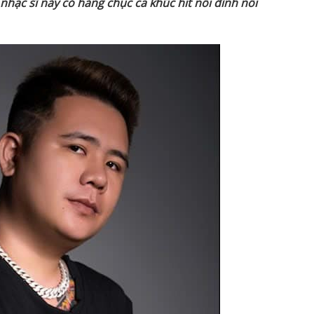
hạc sĩ này có hàng chục ca khúc hit nổi đình nổi