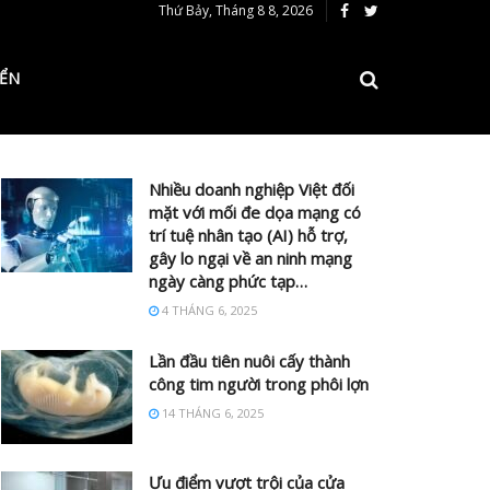
Thứ Bảy, Tháng 8 8, 2026
IỂN
Nhiều doanh nghiệp Việt đối
mặt với mối đe dọa mạng có
trí tuệ nhân tạo (AI) hỗ trợ,
gây lo ngại về an ninh mạng
ngày càng phức tạp…
4 THÁNG 6, 2025
Lần đầu tiên nuôi cấy thành
công tim người trong phôi lợn
14 THÁNG 6, 2025
Ưu điểm vượt trội của cửa