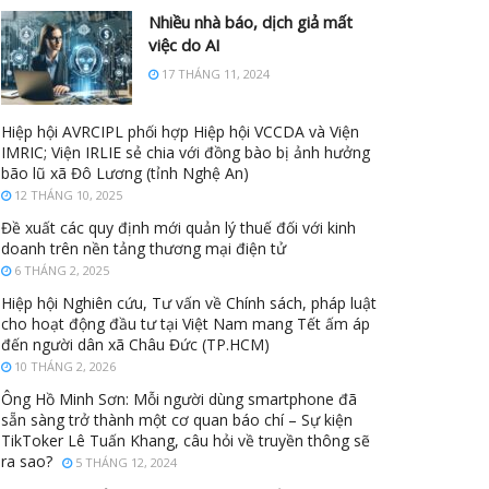
Nhiều nhà báo, dịch giả mất
việc do AI
17 THÁNG 11, 2024
Hiệp hội AVRCIPL phối hợp Hiệp hội VCCDA và Viện
IMRIC; Viện IRLIE sẻ chia với đồng bào bị ảnh hưởng
bão lũ xã Đô Lương (tỉnh Nghệ An)
12 THÁNG 10, 2025
Đề xuất các quy định mới quản lý thuế đối với kinh
doanh trên nền tảng thương mại điện tử
6 THÁNG 2, 2025
Hiệp hội Nghiên cứu, Tư vấn về Chính sách, pháp luật
cho hoạt động đầu tư tại Việt Nam mang Tết ấm áp
đến người dân xã Châu Đức (TP.HCM)
10 THÁNG 2, 2026
Ông Hồ Minh Sơn: Mỗi người dùng smartphone đã
sẵn sàng trở thành một cơ quan báo chí – Sự kiện
TikToker Lê Tuấn Khang, câu hỏi về truyền thông sẽ
ra sao?
5 THÁNG 12, 2024