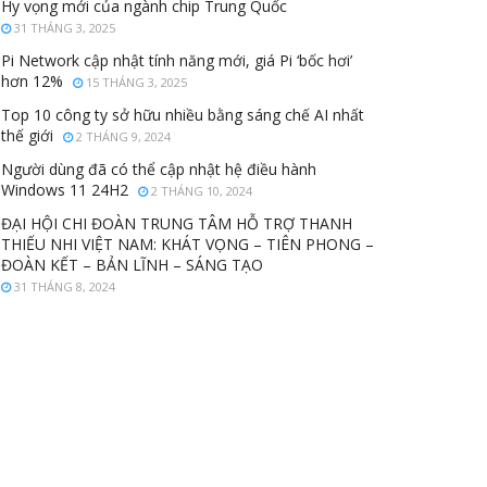
Hy vọng mới của ngành chip Trung Quốc
31 THÁNG 3, 2025
Pi Network cập nhật tính năng mới, giá Pi ‘bốc hơi’
hơn 12%
15 THÁNG 3, 2025
Top 10 công ty sở hữu nhiều bằng sáng chế AI nhất
thế giới
2 THÁNG 9, 2024
Người dùng đã có thể cập nhật hệ điều hành
Windows 11 24H2
2 THÁNG 10, 2024
ĐẠI HỘI CHI ĐOÀN TRUNG TÂM HỖ TRỢ THANH
THIẾU NHI VIỆT NAM: KHÁT VỌNG – TIÊN PHONG –
ĐOÀN KẾT – BẢN LĨNH – SÁNG TẠO
31 THÁNG 8, 2024