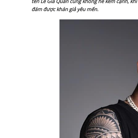
tên Lê Gia Quân cũng không hề kém cạnh, khi n
đám được khán giả yêu mến.