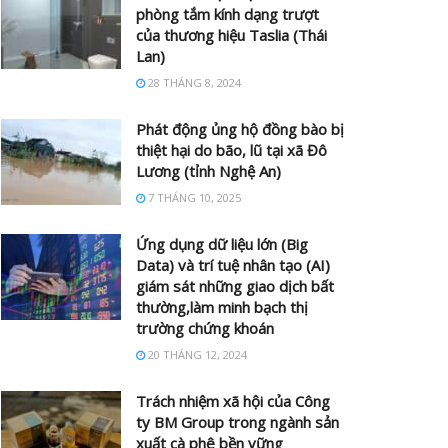
phòng tắm kính dạng trượt
của thương hiệu Taslia (Thái
Lan)
28 THÁNG 8, 2024
Phát động ủng hộ đồng bào bị
thiệt hại do bão, lũ tại xã Đô
Lương (tỉnh Nghệ An)
7 THÁNG 10, 2025
Ứng dụng dữ liệu lớn (Big
Data) và trí tuệ nhân tạo (AI)
giám sát những giao dịch bất
thường,làm minh bạch thị
trường chứng khoán
20 THÁNG 12, 2024
Trách nhiệm xã hội của Công
ty BM Group trong ngành sản
xuất cà phê bền vững