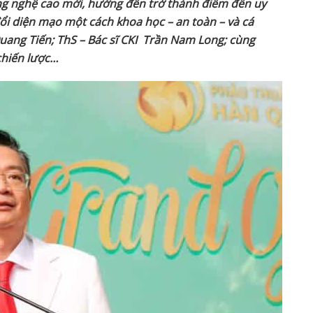
ng nghệ cao mới, hướng đến trở thành điểm đến uy
i diện mạo một cách khoa học – an toàn – và cá
Quang Tiến;
ThS – Bác sĩ CKI Trần Nam Long
; cùng
 chiến lược…