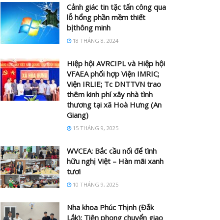
Cảnh giác tin tặc tấn công qua
lỗ hổng phần mềm thiết
bịthông minh
18 THÁNG 8, 2024
Hiệp hội AVRCIPL và Hiệp hội
VFAEA phối hợp Viện IMRIC;
Viện IRLIE; Tc DNTTVN trao
thêm kinh phí xây nhà tình
thương tại xã Hoà Hưng (An
Giang)
15 THÁNG 9, 2025
WVCEA: Bắc cầu nối để tình
hữu nghị Việt – Hàn mãi xanh
tươi
10 THÁNG 9, 2025
Nha khoa Phúc Thịnh (Đắk
Lắk): Tiên phong chuyển giao