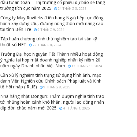
đầu tư an toàn – Thị trường cổ phiếu dự báo sẽ tăng
trưởng tích cực năm 2025
24 THÁNG 3, 2025
Công ty May Ruviteks (Liên bang Nga) tiếp tục đồng
hành xây dựng cầu, đường nông thôn mới nâng cao
tại tỉnh Bến Tre
9 THÁNG 9, 2024
Tập huấn chương trình thử nghiệm tạo tài sản kỹ
thuật số NFT
22 THÁNG 8, 2024
Trường Đại học Nguyễn Tất Thành nhiều hoạt động
ý nghĩa tại họp mặt doanh nghiệp nhân kỷ niệm 20
năm ngày Doanh nhân Việt Nam
13 THÁNG 10, 2024
Cần xử lý nghiêm tình trạng sử dụng hình ảnh, mạo
danh Viện Nghiên cứu Chính sách Pháp luật và Kinh
tế Hội nhập (IRLIE)
9 THÁNG 8, 2025
Nhà hàng nhật Donguri: Thắm đượm nghĩa tình trao
tới những hoàn cảnh khó khăn, người lao động nhân
dịp đón chào năm mới 2025
4 THÁNG 1, 2025