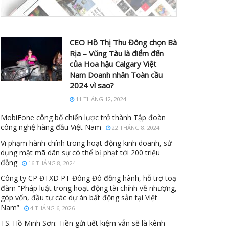
CEO Hồ Thị Thu Đông chọn Bà
Rịa – Vũng Tàu là điểm đến
của Hoa hậu Calgary Việt
Nam Doanh nhân Toàn cầu
2024 vì sao?
11 THÁNG 12, 2024
MobiFone công bố chiến lược trở thành Tập đoàn
công nghệ hàng đầu Việt Nam
22 THÁNG 8, 2024
Vi phạm hành chính trong hoạt động kinh doanh, sử
dụng mật mã dân sự có thể bị phạt tới 200 triệu
đồng
16 THÁNG 8, 2024
Công ty CP ĐTXD PT Đông Đô đồng hành, hỗ trợ toạ
đàm “Pháp luật trong hoạt động tài chính về nhượng,
góp vốn, đầu tư các dự án bất động sản tại Việt
Nam”
4 THÁNG 6, 2026
TS. Hồ Minh Sơn: Tiền gửi tiết kiệm vẫn sẽ là kênh