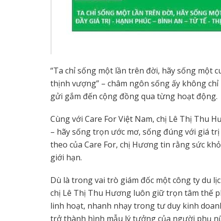
“Ta chỉ sống một lần trên đời, hãy sống một cu
thịnh vượng” – châm ngôn sống ấy không chỉ l
gửi gắm đến cộng đồng qua từng hoạt động.
Cùng với Care For Việt Nam, chị Lê Thị Thu H
– hãy sống trọn ước mơ, sống đúng với giá tr
theo của Care For, chị Hương tin rằng sức kh
giới hạn.
Dù là trong vai trò giám đốc một công ty du l
chị Lê Thị Thu Hương luôn giữ trọn tâm thế p
linh hoạt, nhanh nhạy trong tư duy kinh doanh 
trở thành hình mẫu lý tưởng của người phụ nữ 