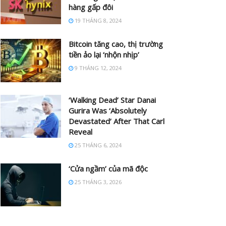
hàng gấp đôi
19 THÁNG 8, 2024
Bitcoin tăng cao, thị trường
tiền ảo lại ‘nhộn nhịp’
9 THÁNG 12, 2024
‘Walking Dead’ Star Danai
Gurira Was ‘Absolutely
Devastated’ After That Carl
Reveal
25 THÁNG 6, 2024
‘Cửa ngầm’ của mã độc
25 THÁNG 3, 2026