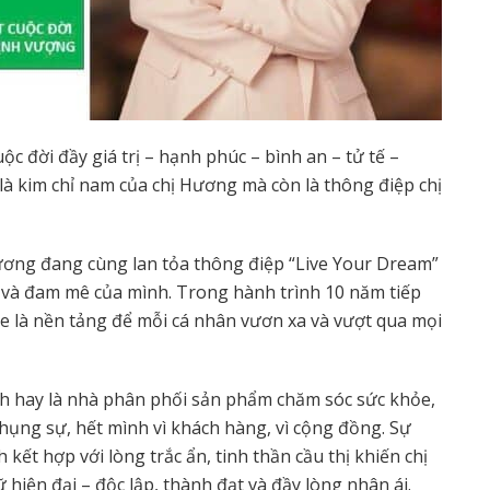
ộc đời đầy giá trị – hạnh phúc – bình an – tử tế –
à kim chỉ nam của chị Hương mà còn là thông điệp chị
ương đang cùng lan tỏa thông điệp “Live Your Dream”
ị và đam mê của mình. Trong hành trình 10 năm tiếp
ỏe là nền tảng để mỗi cá nhân vươn xa và vượt qua mọi
ịch hay là nhà phân phối sản phẩm chăm sóc sức khỏe,
hụng sự, hết mình vì khách hàng, vì cộng đồng. Sự
kết hợp với lòng trắc ẩn, tinh thần cầu thị khiến chị
hiện đại – độc lập, thành đạt và đầy lòng nhân ái.