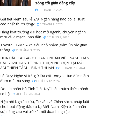
sóng tối giản đẳng cấp
11 THÁNG 7, 2025
Gửi tiết kiệm sau lễ 2/9: Ngân hàng nào có lãi suất
cao nhất thị trường?
3 THÁNG 9, 2025
Hàng loạt trường đại học mở ngành, chuyên ngành
mới về vi mạch, bán dẫn
6 THÁNG 2, 2025
Toyota FT-Me – xe siêu nhỏ nhằm giảm ùn tắc giao
thông
20 THÁNG 3, 2025
HOA HẬU CALGARY DOANH NHÂN VIỆT NAM TOÀN
CẦU 2024: HÀNH TRÌNH THIỆN NGUYỆN TẠI MÁI
ẤM THIỆN TÂM – BÌNH THUẬN
10 THÁNG 12, 2024
Lê Duy: Nghệ sĩ trẻ giữ lửa cải lương – Hun đúc niềm
đam mê tỏa sáng
9 THÁNG 12, 2024
Doanh nhân Hà Tĩnh “bắt tay” biến thách thức thành
cơ hội
28 THÁNG 8, 2024
Hiệp hội Nghiên cứu, Tư vấn về Chính sách, pháp luật
cho hoạt động đầu tư tại Việt Nam: Kiện toàn nhân
sự, nâng cao vai trò kết nối doanh nghiệp