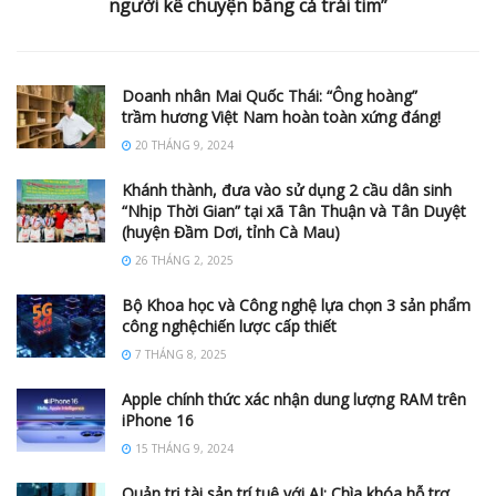
người kể chuyện bằng cả trái tim”
Doanh nhân Mai Quốc Thái: “Ông hoàng”
trầm hương Việt Nam hoàn toàn xứng đáng!
20 THÁNG 9, 2024
Khánh thành, đưa vào sử dụng 2 cầu dân sinh
“Nhịp Thời Gian” tại xã Tân Thuận và Tân Duyệt
(huyện Đầm Dơi, tỉnh Cà Mau)
26 THÁNG 2, 2025
Bộ Khoa học và Công nghệ lựa chọn 3 sản phẩm
công nghệchiến lược cấp thiết
7 THÁNG 8, 2025
Apple chính thức xác nhận dung lượng RAM trên
iPhone 16
15 THÁNG 9, 2024
Quản trị tài sản trí tuệ với AI: Chìa khóa hỗ trợ