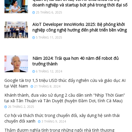
doanh nghiệp và startup bứt phá trong thời đại số
25 THÁNG 6, 2025
AIoT Developer InnoWorks 2025: Bệ phóng khởi
nghiệp công nghệ hướng đến phát triển bền vững
5 THÁNG 11, 2025
Năm 2024: Trải qua hơn 40 năm để robot đủ
trưởng thành
6 THÁNG 12, 2024
Google tài trợ 1,5 triệu USD thúc đẩy nghiên cứu và giáo dục AI
tại Việt Nam
21 THÁNG 8, 2024
Khánh thành, đưa vào sử dụng 2 cầu dân sinh “Nhịp Thời Gian”
tại xã Tân Thuận và Tân Duyệt (huyện Đầm Dơi, tỉnh Cà Mau)
26 THÁNG 2, 2025
Cơ hội và thách thức trong chuyển đổi, xây dựng hệ sinh thái
chuyển đổi xanh
3 THÁNG 9, 2024
Thắm đượm nghĩa tình trong những ngôi nhà tình thương