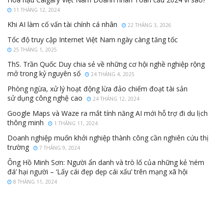
11 THÁNG 12, 2024
Khi AI làm cố vấn tài chính cá nhân
22 THÁNG 3, 2026
Tốc độ truy cập Internet Việt Nam ngày càng tăng tốc
25 THÁNG 1, 2025
ThS. Trần Quốc Duy chia sẻ về những cơ hội nghề nghiệp rộng
mở trong kỷ nguyên số
24 THÁNG 4, 2025
Phòng ngừa, xử lý hoạt động lừa đảo chiếm đoạt tài sản
sử dụng công nghệ cao
24 THÁNG 12, 2024
Google Maps và Waze ra mắt tính năng AI mới hỗ trợ đi du lịch
thông minh
1 THÁNG 11, 2024
Doanh nghiệp muốn khởi nghiệp thành công cần nghiên cứu thị
trường
7 THÁNG 9, 2024
Ông Hồ Minh Sơn: Người ẩn danh và trò lố của những kẻ ‘ném
đá’ hại người – ‘Lấy cái đẹp dẹp cái xấu’ trên mạng xã hội
8 THÁNG 11, 2024