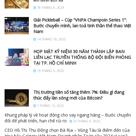
18 THÁNG 9, 2024
Giải Pickleball – Cúp “VNPA Champoin Series 1”:
Bước chuyển mình, lan toả tinh thần thể thao Việt
Nam
14 THÁNG 10, 2025
HỌP MẶT KỶ NIỆM 30 NĂM THÀNH LẬP BAN
LIÊN LẠC TRUYỀN THỐNG BỘ ĐỘI BIÊN PHÒNG
TẠI TP. HỒ CHÍ MINH
19 THÁNG 5, 2025
Thị trường tiền số tăng thêm 7%: Điều gì đang
thúc đẩy làn sóng mới của Bitcoin?
1 THÁNG 12, 2025
Khung pháp lý về hoạt động cho vay ngang hàng – Bước chuyển
đổi để phát triển, hạn chế rủi ro
25 THÁNG 9, 2025
CEO Hồ Thị Thu Đông chọn Bà Rịa – Vũng Tàu là điểm đến của
Hoa hậu Calgary Việt Nam Doanh nhân Toàn cầu 2024 vì sao?