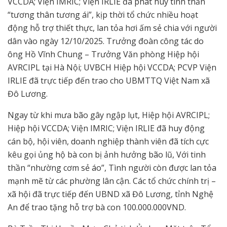
VCCDA; Viện IMRIC; Viện IRLIE đã phát huy tinh thần
“tương thân tương ái”, kịp thời tổ chức nhiều hoạt
động hỗ trợ thiết thực, lan tỏa hơi ấm sẻ chia với người
dân vào ngày 12/10/2025. Trưởng đoàn công tác do
ông Hồ Vĩnh Chung – Trưởng Văn phòng Hiệp hội
AVRCIPL tại Hà Nội; UVBCH Hiệp hội VCCDA; PCVP Viện
IRLIE đã trực tiếp đến trao cho UBMTTQ Việt Nam xã
Đô Lương.
Ngay từ khi mưa bão gây ngập lụt, Hiệp hội AVRCIPL;
Hiệp hội VCCDA; Viện IMRIC; Viện IRLIE đã huy động
cán bộ, hội viên, doanh nghiệp thành viên đã tích cực
kêu gọi ủng hộ bà con bị ảnh hưởng bão lũ, Với tinh
thần “nhường cơm sẻ áo”, Tình người còn được lan tỏa
mạnh mẽ từ các phường lân cận. Các tổ chức chính trị –
xã hội đã trực tiếp đến UBND xã Đô Lương, tỉnh Nghệ
An để trao tặng hỗ trợ bà con 100.000.000VND.