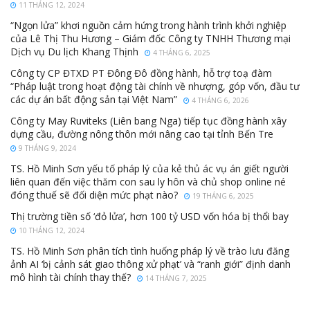
11 THÁNG 12, 2024
“Ngọn lửa” khơi nguồn cảm hứng trong hành trình khởi nghiệp
của Lê Thị Thu Hương – Giám đốc Công ty TNHH Thương mại
Dịch vụ Du lịch Khang Thịnh
4 THÁNG 6, 2025
Công ty CP ĐTXD PT Đông Đô đồng hành, hỗ trợ toạ đàm
“Pháp luật trong hoạt động tài chính về nhượng, góp vốn, đầu tư
các dự án bất động sản tại Việt Nam”
4 THÁNG 6, 2026
Công ty May Ruviteks (Liên bang Nga) tiếp tục đồng hành xây
dựng cầu, đường nông thôn mới nâng cao tại tỉnh Bến Tre
9 THÁNG 9, 2024
TS. Hồ Minh Sơn yếu tố pháp lý của kẻ thủ ác vụ án giết người
liên quan đến việc thăm con sau ly hôn và chủ shop online né
đóng thuế sẽ đối diện mức phạt nào?
19 THÁNG 6, 2025
Thị trường tiền số ‘đỏ lửa’, hơn 100 tỷ USD vốn hóa bị thổi bay
10 THÁNG 12, 2024
TS. Hồ Minh Sơn phân tích tình huống pháp lý về trào lưu đăng
ảnh AI ‘bị cảnh sát giao thông xử phạt’ và “ranh giới” định danh
mô hình tài chính thay thế?
14 THÁNG 7, 2025