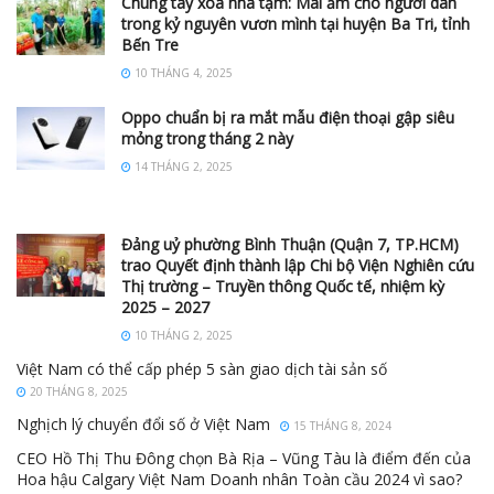
Chung tay xóa nhà tạm: Mái ấm cho người dân
trong kỷ nguyên vươn mình tại huyện Ba Tri, tỉnh
Bến Tre
10 THÁNG 4, 2025
Oppo chuẩn bị ra mắt mẫu điện thoại gập siêu
mỏng trong tháng 2 này
14 THÁNG 2, 2025
Đảng uỷ phường Bình Thuận (Quận 7, TP.HCM)
trao Quyết định thành lập Chi bộ Viện Nghiên cứu
Thị trường – Truyền thông Quốc tế, nhiệm kỳ
2025 – 2027
10 THÁNG 2, 2025
Việt Nam có thể cấp phép 5 sàn giao dịch tài sản số
20 THÁNG 8, 2025
Nghịch lý chuyển đổi số ở Việt Nam
15 THÁNG 8, 2024
CEO Hồ Thị Thu Đông chọn Bà Rịa – Vũng Tàu là điểm đến của
Hoa hậu Calgary Việt Nam Doanh nhân Toàn cầu 2024 vì sao?