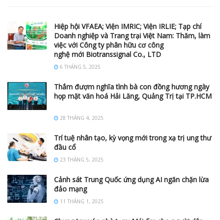
Hiệp hội VFAEA; Viện IMRIC; Viện IRLIE; Tạp chí
Doanh nghiệp và Trang trại Việt Nam: Thăm, làm
việc với Công ty phân hữu cơ công
nghệ mới Biotranssignal Co., LTD
6 THÁNG 5, 2025
Thắm đượm nghĩa tình bà con đồng hương ngày
họp mặt văn hoá Hải Lăng, Quảng Trị tại TP.HCM
28 THÁNG 4, 2025
Trí tuệ nhân tạo, kỳ vọng mới trong xạ trị ung thư
đầu cổ
23 THÁNG 5, 2025
Cảnh sát Trung Quốc ứng dụng AI ngăn chặn lừa
đảo mạng
11 THÁNG 1, 2025