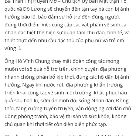
Bà Trần Thị Huyền Mơ – Chủ tịch Ủy ban Mặt trận Tổ
quốc xã Đô Lương sẽ chuyển đến tận tay bà con bị ảnh
hưởng bão lũ, bảo đảm sự hỗ trợ đến đúng người,
đúng thời điểm. Việc cung cấp các vật phẩm vệ sinh cá
nhân đặc biệt thể hiện sự quan tâm chu đáo, tinh tế, và
thiết thực đến nhu cầu đặc thù của phụ nữ và trẻ em
vùng lũ.
Ông Hồ Vĩnh Chung thay mặt đoàn công tác mong
muốn với số quà hỗ trợ trên, chính quyền địa phương
nhanh chóng phân bổ kịp thời, đúng các hộ dân bị ảnh
hưởng. Ngay khi nước rút, địa phương khẩn trương
triển khai công tác vệ sinh môi trường, khắc phục hậu
quả sau bão lũ, sớm ổn định đời sống Nhân dân. Đồng
thời, tăng cường tuyên truyền, vận động người dân chủ
động phòng tránh, bảo vệ tài sản và sức khỏe, không
chủ quan khi thời tiết còn diễn biến phức tạp.