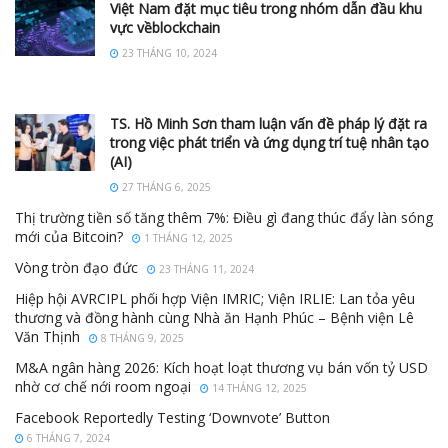
Việt Nam đặt mục tiêu trong nhóm dẫn đầu khu
vực vềblockchain
23 THÁNG 10, 2024
TS. Hồ Minh Sơn tham luận vấn đề pháp lý đặt ra
trong việc phát triển và ứng dụng trí tuệ nhân tạo
(AI)
27 THÁNG 6, 2025
Thị trường tiền số tăng thêm 7%: Điều gì đang thúc đẩy làn sóng
mới của Bitcoin?
1 THÁNG 12, 2025
Vòng tròn đạo đức
23 THÁNG 11, 2024
Hiệp hội AVRCIPL phối hợp Viện IMRIC; Viện IRLIE: Lan tỏa yêu
thương và đồng hành cùng Nhà ăn Hạnh Phúc – Bệnh viện Lê
Văn Thịnh
8 THÁNG 9, 2025
M&A ngân hàng 2026: Kích hoạt loạt thương vụ bán vốn tỷ USD
nhờ cơ chế nới room ngoại
14 THÁNG 12, 2025
Facebook Reportedly Testing ‘Downvote’ Button
6 THÁNG 7, 2024