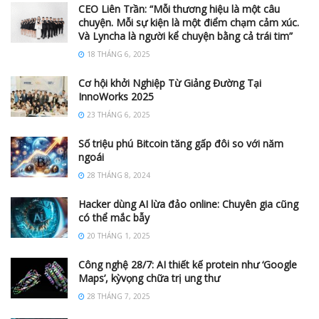
CEO Liên Trần: “Mỗi thương hiệu là một câu
chuyện. Mỗi sự kiện là một điểm chạm cảm xúc.
Và Lyncha là người kể chuyện bằng cả trái tim”
18 THÁNG 6, 2025
Cơ hội khởi Nghiệp Từ Giảng Đường Tại
InnoWorks 2025
23 THÁNG 6, 2025
Số triệu phú Bitcoin tăng gấp đôi so với năm
ngoái
28 THÁNG 8, 2024
Hacker dùng AI lừa đảo online: Chuyên gia cũng
có thể mắc bẫy
20 THÁNG 1, 2025
Công nghệ 28/7: AI thiết kế protein như ‘Google
Maps’, kỳvọng chữa trị ung thư
28 THÁNG 7, 2025