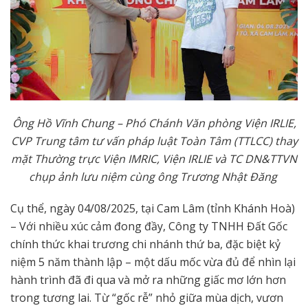
Ông Hồ Vĩnh Chung – Phó Chánh Văn phòng Viện IRLIE,
CVP Trung tâm tư vấn pháp luật Toàn Tâm (TTLCC) thay
mặt Thường trực Viện IMRIC, Viện IRLIE và TC DN&TTVN
chụp ảnh lưu niệm cùng ông Trương Nhật Đăng
Cụ thể, ngày 04/08/2025, tại Cam Lâm (tỉnh Khánh Hoà)
– Với nhiều xúc cảm đong đầy, Công ty TNHH Đất Gốc
chính thức khai trương chi nhánh thứ ba, đặc biệt kỷ
niệm 5 năm thành lập – một dấu mốc vừa đủ để nhìn lại
hành trình đã đi qua và mở ra những giấc mơ lớn hơn
trong tương lai. Từ “gốc rễ” nhỏ giữa mùa dịch, vươn