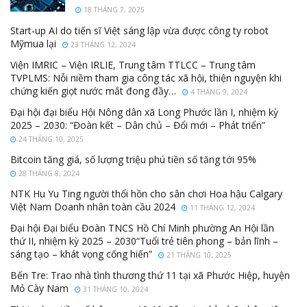
18 THÁNG 7, 2025
Start-up AI do tiến sĩ Việt sáng lập vừa được công ty robot
Mỹmua lại
23 THÁNG 12, 2024
Viện IMRIC – Viện IRLIE, Trung tâm TTLCC – Trung tâm
TVPLMS: Nỗi niềm tham gia công tác xã hội, thiện nguyện khi
chứng kiến giọt nước mắt đong đầy…
4 THÁNG 9, 2024
Đại hội đại biểu Hội Nông dân xã Long Phước lần I, nhiệm kỳ
2025 – 2030: “Đoàn kết – Dân chủ – Đổi mới – Phát triển”
24 THÁNG 10, 2025
Bitcoin tăng giá, số lượng triệu phú tiền số tăng tới 95%
28 THÁNG 8, 2024
NTK Hu Yu Ting người thổi hồn cho sân chơi Hoa hậu Calgary
Việt Nam Doanh nhân toàn cầu 2024
11 THÁNG 12, 2024
Đại hội Đại biểu Đoàn TNCS Hồ Chí Minh phường An Hội lần
thứ II, nhiệm kỳ 2025 – 2030“Tuổi trẻ tiên phong – bản lĩnh –
sáng tạo – khát vọng cống hiến”
21 THÁNG 10, 2025
Bến Tre: Trao nhà tình thương thứ 11 tại xã Phước Hiệp, huyện
Mỏ Cày Nam
31 THÁNG 10, 2024