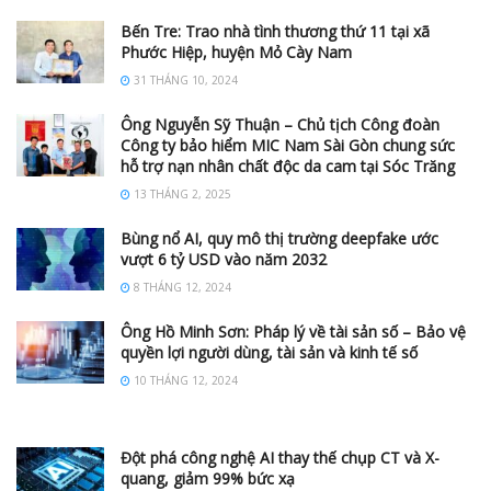
Bến Tre: Trao nhà tình thương thứ 11 tại xã
Phước Hiệp, huyện Mỏ Cày Nam
31 THÁNG 10, 2024
Ông Nguyễn Sỹ Thuận – Chủ tịch Công đoàn
Công ty bảo hiểm MIC Nam Sài Gòn chung sức
hỗ trợ nạn nhân chất độc da cam tại Sóc Trăng
13 THÁNG 2, 2025
Bùng nổ AI, quy mô thị trường deepfake ước
vượt 6 tỷ USD vào năm 2032
8 THÁNG 12, 2024
Ông Hồ Minh Sơn: Pháp lý về tài sản số – Bảo vệ
quyền lợi người dùng, tài sản và kinh tế số
10 THÁNG 12, 2024
Đột phá công nghệ AI thay thế chụp CT và X-
quang, giảm 99% bức xạ