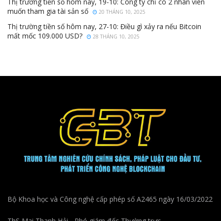
Thị trường tiền số hôm nay, 19-10: Công ty chỉ có 2 nhân viên
muốn tham gia tài sản số
20 THÁNG 10, 2025
Thị trường tiền số hôm nay, 27-10: Điều gì xảy ra nếu Bitcoin
mất mốc 109.000 USD?
28 THÁNG 10, 2025
Bộ Khoa học và Công nghệ cấp phép số A2465 ngày 16/03/2022
ThS Mai Thanh Hải - Phó giám đốc Thường trực