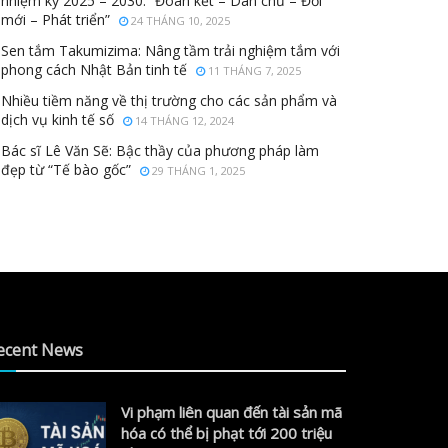
nhiệm kỳ 2025 – 2030: “Đoàn kết – Dân chủ – Đổi
mới – Phát triển”
24 THÁNG 10, 2025
Sen tắm Takumizima: Nâng tầm trải nghiệm tắm với
phong cách Nhật Bản tinh tế
11 THÁNG 7, 2025
Nhiều tiềm năng về thị trường cho các sản phẩm và
dịch vụ kinh tế số
14 THÁNG 12, 2024
Bác sĩ Lê Văn Sẽ: Bậc thầy của phương pháp làm
đẹp từ “Tế bào gốc”
29 THÁNG 1, 2025
ecent News
Vi phạm liên quan đến tài sản mã
hóa có thể bị phạt tới 200 triệu