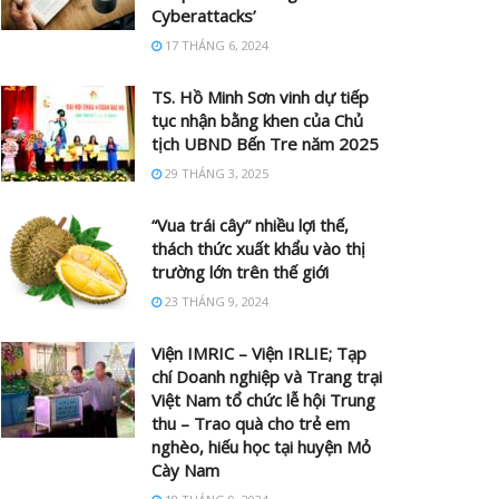
Cyberattacks’
17 THÁNG 6, 2024
TS. Hồ Minh Sơn vinh dự tiếp
tục nhận bằng khen của Chủ
tịch UBND Bến Tre năm 2025
29 THÁNG 3, 2025
“Vua trái cây” nhiều lợi thế,
thách thức xuất khẩu vào thị
trường lớn trên thế giới
23 THÁNG 9, 2024
Viện IMRIC – Viện IRLIE; Tạp
chí Doanh nghiệp và Trang trại
Việt Nam tổ chức lễ hội Trung
thu – Trao quà cho trẻ em
nghèo, hiếu học tại huyện Mỏ
Cày Nam