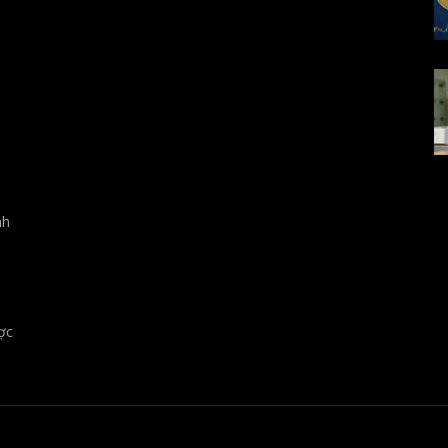
nh
ợc