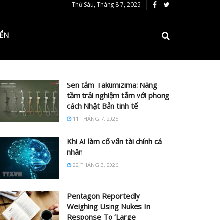
Thứ Sáu, Tháng 8 7, 2026
IỂN
Sen tắm Takumizima: Nâng
tầm trải nghiệm tắm với phong
cách Nhật Bản tinh tế
11 THÁNG 7, 2025
Khi AI làm cố vấn tài chính cá
nhân
22 THÁNG 3, 2026
Pentagon Reportedly
Weighing Using Nukes In
Response To ‘Large