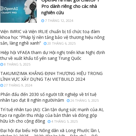
Pro dành riêng cho các nhà
nghiên cứu
7 THÁNG 12, 2024
Viện IMRIC và Viện IRLIE chuẩn bị tổ chức toạ đàm
khoa học “Pháp lý nền tảng bảo vệ thương hiệu nông
sản, làng nghề xanh”
20 THÁNG 6, 2025
Hiệp hội VFAEA tham dự Hội nghị triển khai Nghị định
thư về xuất khẩu tổ yến sang Trung Quốc
8 THÁNG 5, 2025
TAKUMIZIMA KHẲNG ĐỊNH THƯƠNG HIỆU TRONG
LĨNH VỰC XÂY DỰNG TẠI VIETBUILD 2024
27 THÁNG 9, 2024
Phấn đấu đến 2030 số người tốt nghiệp về trí tuệ
nhân tạo đạt 8 nghìn người/năm
26 THÁNG 5, 2025
Trí tuệ nhân tạo (AI): Cần tận dụng sức mạnh của AI,
tạo ra nguồn thu nhập của bản thân và đóng góp
hữu ích cho cộng đồng
4 THÁNG 5, 2025
Đại hội đại biểu Hội Nông dân xã Long Phước lần I,