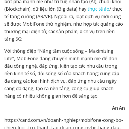
bứt phá mạnh mẽ như trí tuệ nhân tạo (AI), chuỗi khối
(Blockchain), dữ liệu lớn (Big data) hay
thực tế ảo
/ thực
tế tăng cường (AR/VR). Ngoài ra, loạt dịch vụ mới cũng
sẽ được MobiFone thử nghiệm, như hợp tác quảng cáo
thương mại điện tử; các sản phẩm, dịch vụ trên nền
tảng 5G;
Với thông điệp “Nâng tầm cuộc sống – Maximizing
Life”, MobiFone đang chuyển mình mạnh mẽ để đón
đầu công nghệ, đáp ứng, kiến tạo các nhu cầu trong
nền kinh tế số, đời sống số của khách hàng; cung cấp
đa dạng các loại hình dịch vụ, đáp ứng nhu cầu ngày
càng đa dạng, tạo ra nền tảng, công cụ giúp khách
hàng có nhiều không gian hơn để sáng tạo.
An An
https://cand.com.vn/doanh-nghiep/mobifone-cong-bo-
chien-luoc-tro-thanh-tap-doan-cong-nghe-hang-dau-