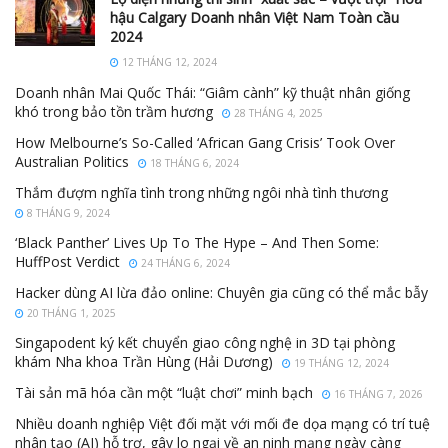
hậu Calgary Doanh nhân Việt Nam Toàn cầu
2024
12 THÁNG 12, 2024
Doanh nhân Mai Quốc Thái: “Giâm cành” kỹ thuật nhân giống
khó trong bảo tồn trầm hương
28 THÁNG 4, 2025
How Melbourne’s So-Called ‘African Gang Crisis’ Took Over
Australian Politics
18 THÁNG 6, 2024
Thắm đượm nghĩa tình trong những ngôi nhà tình thương
8 THÁNG 9, 2024
‘Black Panther’ Lives Up To The Hype – And Then Some:
HuffPost Verdict
24 THÁNG 6, 2024
Hacker dùng AI lừa đảo online: Chuyên gia cũng có thể mắc bẫy
20 THÁNG 1, 2025
Singapodent ký kết chuyển giao công nghệ in 3D tại phòng
khám Nha khoa Trần Hùng (Hải Dương)
19 THÁNG 12, 2024
Tài sản mã hóa cần một “luật chơi” minh bạch
16 THÁNG 7, 2026
Nhiều doanh nghiệp Việt đối mặt với mối đe dọa mạng có trí tuệ
nhân tạo (AI) hỗ trợ, gây lo ngại về an ninh mạng ngày càng