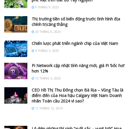
9 THÁNG 9, 2025
Thị trường tiền số biến động trước tình hình địa
chính trịcăng thẳng
20 THÁNG 6, 2025
Chiến lược phát triển ngành chip của Việt Nam
4 THÁNG 3, 2025
Pi Network cập nhật tính năng mới, giá Pi ‘bốc hơi’
hơn 12%
15 THÁNG 3, 2025
CEO Hồ Thị Thu Đông chọn Bà Rịa – Vũng Tàu là
điểm đến của Hoa hậu Calgary Việt Nam Doanh
nhân Toàn cầu 2024 vì sao?
11 THÁNG 12, 2024
Lộ diện những thí sinh “xuất sắc – vượt trội” Hoa