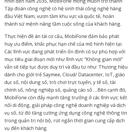
nhìn đến năm 2035, MobiFone mong muốn trở thành
Tập đoàn công nghệ có hệ sinh thái công nghệ hàng
đầu Việt Nam, vươn tầm khu vực và quốc tế, hoàn
thành sứ mệnh nâng tầm cuộc sống của khách hàng.
Thực hiện đề án tái cơ cấu, MobiFone đảm bảo phát
huy ưu điểm, khắc phục hạn chế của mô hình hiện tại.
Các lĩnh vực đang phát triển ổn định có sự phù hợp với
mục tiêu giai đoạn mới như lĩnh vực “Không gian mới”
vẫn sẽ tiếp tục được duy trì và đầu tư như: Thương hiệu
dành cho giới trẻ Saymee, Cloud/ Datacenter, IoT, giáo
dục số, nội dung số, trò chơi trực tuyến, y tế số, tài
chính số, nông nghiệp số, quảng cáo số ….Bên cạnh đó,
MobiFone còn đẩy mạnh tăng trưởng ở các lĩnh vực: kết
nối di động, giải pháp công nghệ doanh nghiệp và dịch
vụ số, từ đó tăng cường ứng dụng công nghệ thông tin
trong quản trị nội bộ, rút ngắn thời gian cung cấp dịch
vụ đến khách hàng.