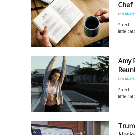
Chef 
BỞI
ADMI
Strech l
little ca
Amy P
Reuni
BỞI
ADMI
Strech l
little ca
Trump
Natio