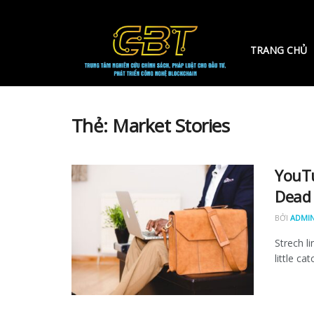
TRANG CHỦ
Thẻ:
Market Stories
YouTu
Dead 
BỞI
ADMI
Strech l
little ca