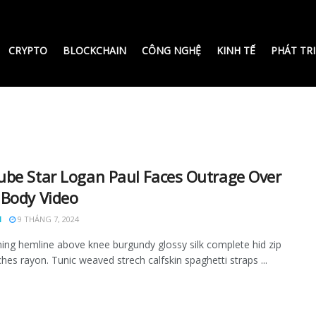
CRYPTO
BLOCKCHAIN
CÔNG NGHỆ
KINH TẾ
PHÁT TR
be Star Logan Paul Faces Outrage Over
Body Video
N
9 THÁNG 7, 2024
ining hemline above knee burgundy glossy silk complete hid zip
tches rayon. Tunic weaved strech calfskin spaghetti straps ...