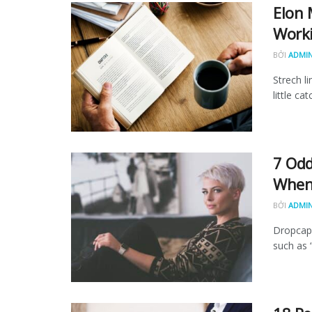
Elon 
Worki
BỞI
ADMI
Strech l
little ca
7 Odd
When 
BỞI
ADMI
Dropcap 
such as “