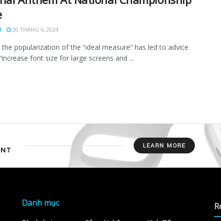
e
N
20 THÁNG 6, 2024
the popularization of the “ideal measure” has led to advice
Increase font size for large screens and ...
Danh mục
R