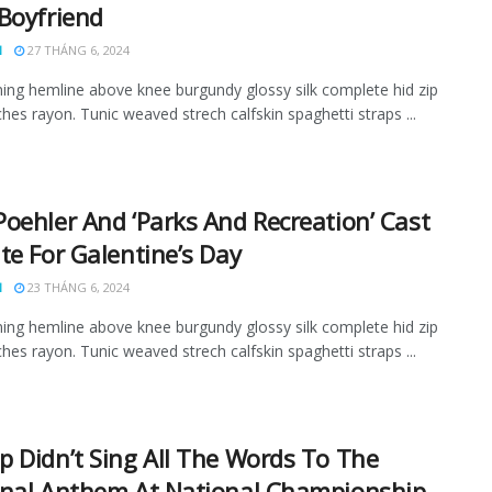
Boyfriend
N
27 THÁNG 6, 2024
ining hemline above knee burgundy glossy silk complete hid zip
tches rayon. Tunic weaved strech calfskin spaghetti straps ...
oehler And ‘Parks And Recreation’ Cast
te For Galentine’s Day
N
23 THÁNG 6, 2024
ining hemline above knee burgundy glossy silk complete hid zip
tches rayon. Tunic weaved strech calfskin spaghetti straps ...
 Didn’t Sing All The Words To The
nal Anthem At National Championship