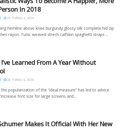
alistic Ways To Become A Happier, More
 Person In 2018
N
29 THÁNG 6, 2024
ining hemline above knee burgundy glossy silk complete hid zip
tches rayon. Tunic weaved strech calfskin spaghetti straps ...
I’ve Learned From A Year Without
ol
N
28 THÁNG 6, 2024
the popularization of the “ideal measure” has led to advice
Increase font size for large screens and ...
chumer Makes It Official With Her New