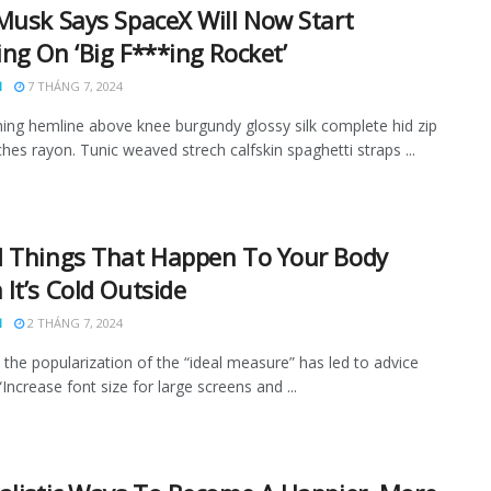
Musk Says SpaceX Will Now Start
ng On ‘Big F***ing Rocket’
N
7 THÁNG 7, 2024
ining hemline above knee burgundy glossy silk complete hid zip
tches rayon. Tunic weaved strech calfskin spaghetti straps ...
 Things That Happen To Your Body
It’s Cold Outside
N
2 THÁNG 7, 2024
the popularization of the “ideal measure” has led to advice
Increase font size for large screens and ...