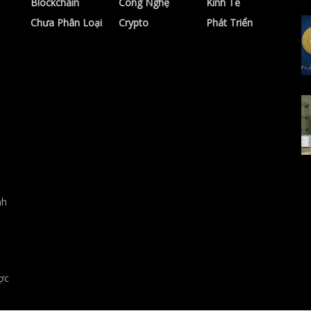
Blockchain
Công Nghệ
Kinh Tế
Chưa Phân Loại
Crypto
Phát Triển
nh
ợc