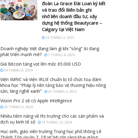
đoàn La Grace Đài Loan ký kết
và trao đổi Biên bản ghi
nhớ liên doanh đầu tư, xây
dựng hệ thống Beautycare –
Calgary tại Việt Nam
25 THÁNG 2, 2025
Doanh nghiệp Việt đang làm gì khi “sóng” AI đang
phát triển mạnh mẽ?
7 THÁNG 4, 2025
Giá Bitcoin tăng vọt lên mốc 65.000 USD
24 THÁNG 8, 2024
Viện IMRIC và Viện IRLIE chuẩn bị tổ chức toạ đàm
khoa học “Pháp lý nền tảng bảo vệ thương hiệu nông
sản, làng nghề xanh”
20 THÁNG 6, 2025
Vision Pro 2 sẽ có Apple Intelligence
29 THÁNG 9, 2024
Nhiều tiềm năng về thị trường cho các sản phẩm và
dịch vụ kinh tế số
14 THÁNG 12, 2024
Học sinh, giáo viên trường Trung học phổ thông Lê
Thánh Tôn (quận 7, TP.HCM) rộn ràng khai giảng