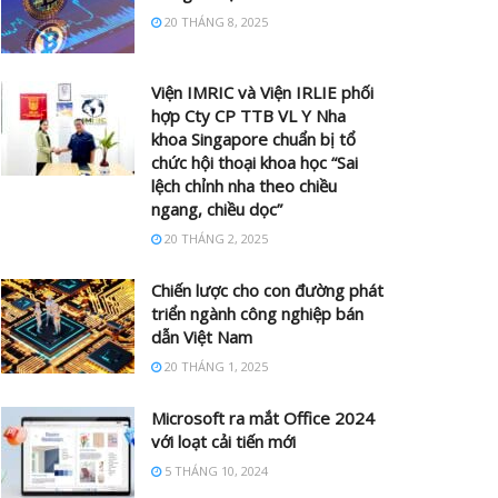
20 THÁNG 8, 2025
Viện IMRIC và Viện IRLIE phối
hợp Cty CP TTB VL Y Nha
khoa Singapore chuẩn bị tổ
chức hội thoại khoa học “Sai
lệch chỉnh nha theo chiều
ngang, chiều dọc”
20 THÁNG 2, 2025
Chiến lược cho con đường phát
triển ngành công nghiệp bán
dẫn Việt Nam
20 THÁNG 1, 2025
Microsoft ra mắt Office 2024
với loạt cải tiến mới
5 THÁNG 10, 2024