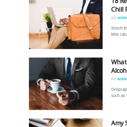
18 Re
Chill
BỞI
ADMI
Strech l
little ca
What 
Alcoh
BỞI
ADMI
Dropcap 
such as “
Amy S