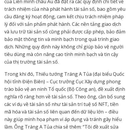
của Liên minh châu Âu đã đặt ra các quy định chi tiết về
trách nhiệm của nhà phát hành tài sản số, bao gồm yêu
cầu đăng ký hoạt động, cam kết chịu trách nhiệm pháp
lý đối với sản phẩm phát hành. Các nền tảng giao dịch
và lưu trữ tài sản số cũng phải được cấp phép, bảo đảm
bảo mật thông tin và minh bạch trong quá trình giao
dịch. Những quy định này không chỉ giúp bảo vệ người
tiêu dùng mà còn nâng cao tính minh bạch và tin cậy
của thị trường tài sản số.
Trong khi đó, Thiếu tướng Tráng A Tủa (đại biểu Quốc
hội tỉnh Điện Biên) – Cục trưởng Cục Xây dựng phong
trào bảo vệ an ninh Tổ quốc (Bộ Công an), đề xuất định
nghĩa rõ ràng hơn về tài sản số. Theo ông, cần bổ sung
các ví dụ về tài sản số như tài sản trí tuệ số NFT, tiền
mã hóa và tài sản số liên quan đến dữ liệu lớn – điều
này giúp minh họa phạm vi áp dụng và tránh gây hiểu
lầm. Ông Tráng A Tủa chia sẻ thêm: “Tôi đề xuất sửa