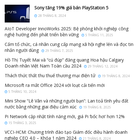
Sony tăng 19% giá bán PlayStation 5
28 THÁNG 8, 2024
AIoT Developer InnoWorks 2025: Bệ phóng khởi nghiệp công
nghệ hướng đến phát triển bền vững
5 THÁNG 11, 2025
Cấm tổ chức, cá nhân cung cấp mạng xã hội nghe lén và đọc tin
nhắn người dùng
29 THÁNG 7, 2025
Hồ Thị Tuyết Mai và “cú đúp” đăng quang Hoa hậu Calgary
Doanh nhân Việt Nam Toàn cầu 2024
29 THÁNG 12, 2024
Thách thức thất thu thuế thương mại điện tử
19 THÁNG 8, 2024
Microsoft ra mắt Office 2024 với loạt cải tiến mới
5 THÁNG 10, 2024
Mini Show “Lê Vân và những người bạn”: Lan toả tình yêu đất
nước bằng những giai điệu cảm xúc
19 THÁNG 8, 2025
Pi Network cập nhật tính năng mới, giá Pi ‘bốc hơi’ hơn 12%
15 THÁNG 3, 2025
VCCI-HCM: Chương trình đào tạo Giám đốc điều hành doanh
nghiệp CEO 4.0 – Khóa 1 năm 2024
21 THÁNG 8, 2024