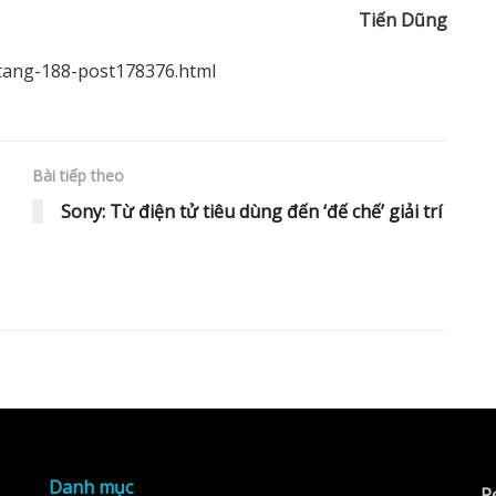
Ti
ế
n Dũng
-tang-188-post178376.html
Bài tiếp theo
Sony: Từ điện tử tiêu dùng đến ‘đế chế’ giải trí
Danh mục
R