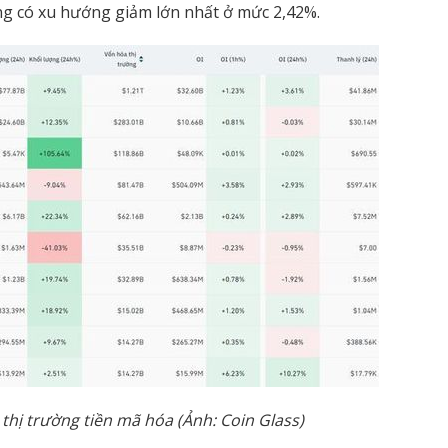
ng có xu hướng giảm lớn nhất ở mức 2,42%.
 th
ị
tr
ườ
ng ti
ề
n mã hóa (
Ả
nh: Coin Glass)