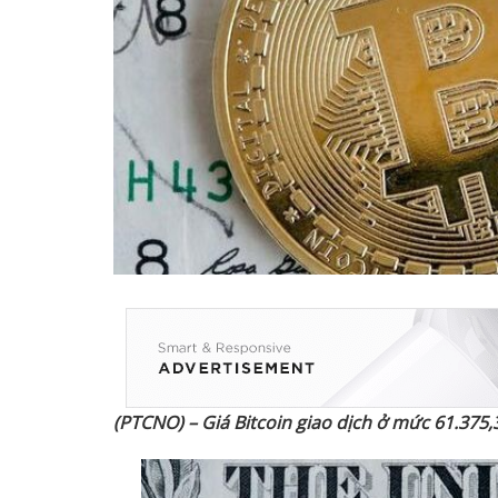
(PTCNO) – Giá Bitcoin giao d
ị
ch
ở
m
ứ
c 61.375,