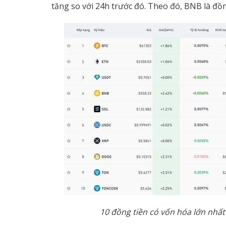
tăng so với 24h trước đó. Theo đó, BNB là đồ
10 đ
ồ
ng ti
ề
n có v
ố
n hóa l
ớ
n nh
ấ
t