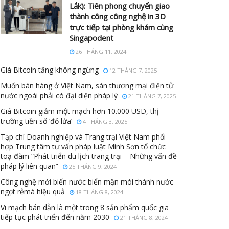
Lắk): Tiên phong chuyển giao
thành công công nghệ in 3D
trực tiếp tại phòng khám cùng
Singapodent
26 THÁNG 11, 2024
Giá Bitcoin tăng không ngừng
12 THÁNG 7, 2025
Muốn bán hàng ở Việt Nam, sàn thương mại điện tử
nước ngoài phải có đại diện pháp lý
21 THÁNG 7, 2025
Giá Bitcoin giảm một mạch hơn 10.000 USD, thị
trường tiền số ‘đỏ lửa’
4 THÁNG 3, 2025
Tạp chí Doanh nghiệp và Trang trại Việt Nam phối
hợp Trung tâm tư vấn pháp luật Minh Sơn tổ chức
toạ đàm “Phát triển du lịch trang trại – Những vấn đề
pháp lý liên quan”
25 THÁNG 9, 2024
Công nghệ mới biến nước biển mặn mòi thành nước
ngọt rẻmà hiệu quả
18 THÁNG 8, 2024
Vi mạch bán dẫn là một trong 8 sản phẩm quốc gia
tiếp tục phát triển đến năm 2030
21 THÁNG 8, 2024