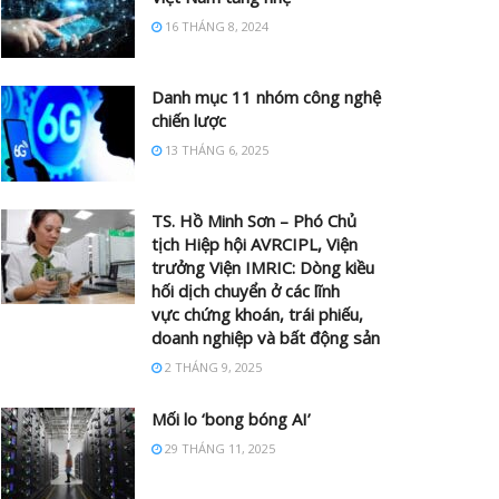
16 THÁNG 8, 2024
Danh mục 11 nhóm công nghệ
chiến lược
13 THÁNG 6, 2025
TS. Hồ Minh Sơn – Phó Chủ
tịch Hiệp hội AVRCIPL, Viện
trưởng Viện IMRIC: Dòng kiều
hối dịch chuyển ở các lĩnh
vực chứng khoán, trái phiếu,
doanh nghiệp và bất động sản
2 THÁNG 9, 2025
Mối lo ‘bong bóng AI’
29 THÁNG 11, 2025