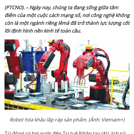
(PTCNO). – Ngày nay, chúng ta đang s
ố
ng gi
ữ
a tâm
đi
ể
m c
ủ
a m
ộ
t cu
ộ
c cách m
ạ
ng s
ố
, n
ơ
i công ngh
ệ
không
còn là m
ộ
t ngành riêng l
ẻ
mà đã tr
ở
thành l
ự
c l
ượ
ng c
ố
t
lõi đ
ị
nh hình n
ề
n kinh t
ế
toàn c
ầ
u.
Robot hóa khâu l
ắ
p ráp s
ả
n ph
ẩ
m. (
Ả
nh: Vietnam+)
Từ động cơ hơi nước đến Trí tuệ Nhân tạo (AI), lịch sử