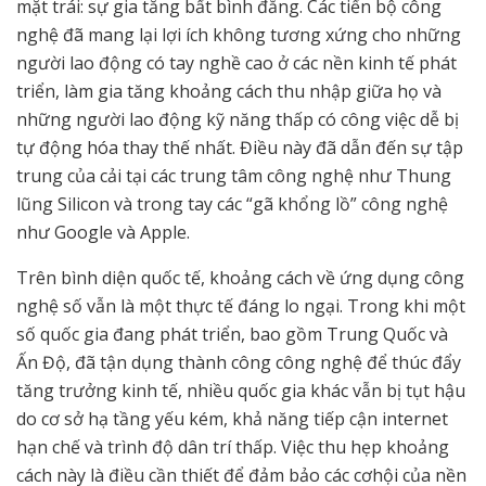
mặt trái: sự gia tăng bất bình đẳng. Các tiến bộ công
nghệ đã mang lại lợi ích không tương xứng cho những
người lao động có tay nghề cao ở các nền kinh tế phát
triển, làm gia tăng khoảng cách thu nhập giữa họ và
những người lao động kỹ năng thấp có công việc dễ bị
tự động hóa thay thế nhất. Điều này đã dẫn đến sự tập
trung của cải tại các trung tâm công nghệ như Thung
lũng Silicon và trong tay các “gã khổng lồ” công nghệ
như Google và Apple.
Trên bình diện quốc tế, khoảng cách về ứng dụng công
nghệ số vẫn là một thực tế đáng lo ngại. Trong khi một
số quốc gia đang phát triển, bao gồm Trung Quốc và
Ấn Độ, đã tận dụng thành công công nghệ để thúc đẩy
tăng trưởng kinh tế, nhiều quốc gia khác vẫn bị tụt hậu
do cơ sở hạ tầng yếu kém, khả năng tiếp cận internet
hạn chế và trình độ dân trí thấp. Việc thu hẹp khoảng
cách này là điều cần thiết để đảm bảo các cơhội của nền