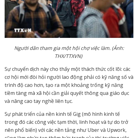
Ng
ườ
i dân tham gia m
ộ
t h
ộ
i ch
ợ
vi
ệ
c làm. (
Ả
nh:
THX/TTXVN)
Sự chuyển dịch này cho thấy một thách thức cốt lõi: các
cơ hội mới đòi hỏi người lao động phải có kỹ năng số và
trình độ cao hơn, tạo ra một khoảng trống kỹ năng
tiềm tàng mà xã hội cần giải quyết thông qua giáo dục
và nâng cao tay nghề liên tục.
Sự phát triển của nền kinh tế Gig (mô hình kinh tế
trong đó các công việc tạm thời, linh hoạt và tự do trở
nên phổ biến) với các nền tảng như Uber và Upwork,
cũng làm phức tạp thêm bức tranh của thị trường việc