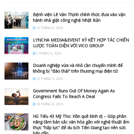
Bệnh viện Lê Văn Thịnh chính thức đưa vào vận
hành nhà giặt công nghệ Nhật Bản
12 THÁNG 6, 2025
LYNCHA MEDIA&EVENT KÝ KẾT HỢP TÁC CHIẾN
LƯỢC TOÀN DIỆN VỚI VICO GROUP
5 THÁNG 6, 2025
Doanh nghiệp vừa và nhỏ cần chuyển mình để
không bị “đào thải” trên thương mại điện tử
21 THÁNG 5, 2025
Government Runs Out Of Money Again As
Congress Fails To Reach A Deal
14 THÁNG 6, 2024
Hủ Tiếu 43 Mỹ Tho: Hồn quê bình dị – Góp phần
nâng tầm bản sắc văn hóa gắn với nghệ thuật ẩm
thực “hấp lực” để du lịch Tiền Giang tạo nên sức
hấp dẫn