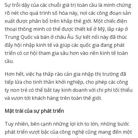
Sự trỗi dậy của các chuỗi giá trị toàn cầu là minh chứng
rõ nét cho quá trình số hóa này, nơi các công đoạn sản
xuất được phân bổ trên khắp thế giới. Một chiếc điện
thoại thông minh có thể được thiết kế ở Mỹ, lắp ráp ở
Trung Quốc và bán ở châu Âu. Sự kết nối này đã thúc
đẩy hội nhập kinh tế và giúp các quốc gia đang phát
triển có cơ hội tham gia sâu hơn vào nền kinh tế toàn
cầu.
Hơn hết, việc hạ thấp rào cản gia nhập thị trường đã
tiếp lửa cho tinh thần khởi nghiệp, cho phép các công
ty non trẻ có thể bắt tay kinh doanh với chi phí tối thiểu
và vươn tới khách hàng trên toàn thế giới.
M
ặ
t trái c
ủ
a s
ự
phát tri
ể
n
Tuy nhiên, bên cạnh những lợi ích to lớn, những bước
phát triển vượt bậc của công nghệ cũng mang đến một