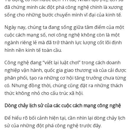
đã chứng minh các đột phá công nghệ chính là xương
sống cho những bước chuyển mình vĩ đại của kinh tế.
Ngày nay, chúng ta đang sống giữa tâm điểm của một
cuộc cách mạng số, nơi công nghệ không còn là một
ngành riêng lẻ mà đã trở thành lực lượng cốt lõi định
hình nền kinh tế toàn cầu.
Công nghệ đang “viết lại luật chơi” trong cách doanh
nghiệp vận hành, quốc gia giao thương và của cải được
phân phối, tạo ra những cơ hội tăng trưởng chưa từng
có. Nhưng đồng thời, chúng cũng đặt ra những thách
thức không nhỏ cho cấu trúc xã hội.
Dòng ch
ả
y l
ị
ch s
ử
c
ủ
a các cu
ộ
c cách m
ạ
ng công ngh
ệ
Để hiểu rõ bối cảnh hiện tại, cần nhìn lại dòng chảy lịch
sử của những đột phá công nghệ trước đây.