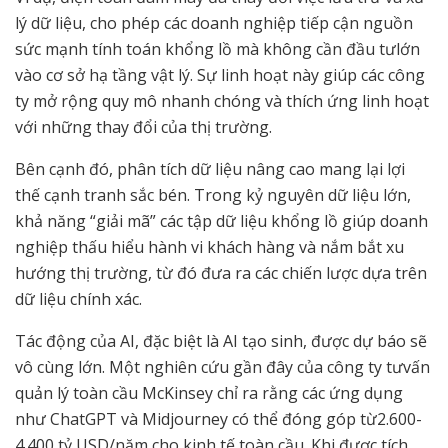
lý dữ liệu, cho phép các doanh nghiệp tiếp cận nguồn
sức mạnh tính toán khổng lồ mà không cần đầu tưlớn
vào cơ sở hạ tầng vật lý. Sự linh hoạt này giúp các công
ty mở rộng quy mô nhanh chóng và thích ứng linh hoạt
với những thay đổi của thị trường.
Bên cạnh đó, phân tích dữ liệu nâng cao mang lại lợi
thế cạnh tranh sắc bén. Trong kỷ nguyên dữ liệu lớn,
khả năng “giải mã” các tập dữ liệu khổng lồ giúp doanh
nghiệp thấu hiểu hành vi khách hàng và nắm bắt xu
hướng thị trường, từ đó đưa ra các chiến lược dựa trên
dữ liệu chính xác.
Tác động của AI, đặc biệt là AI tạo sinh, được dự báo sẽ
vô cùng lớn. Một nghiên cứu gần đây của công ty tưvấn
quản lý toàn cầu McKinsey chỉ ra rằng các ứng dụng
như ChatGPT và Midjourney có thể đóng góp từ2.600-
4.400 tỷ USD/năm cho kinh tế toàn cầu. Khi được tích