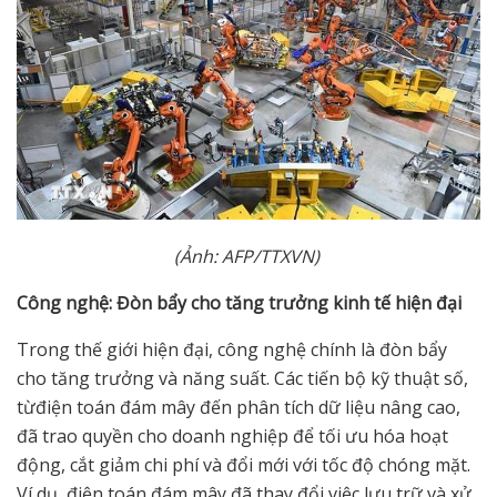
(
Ả
nh: AFP/TTXVN)
Công ngh
ệ
: Đòn b
ẩ
y cho tăng tr
ưở
ng kinh t
ế
hi
ệ
n đ
ạ
i
Trong thế giới hiện đại, công nghệ chính là đòn bẩy
cho tăng trưởng và năng suất. Các tiến bộ kỹ thuật số,
từđiện toán đám mây đến phân tích dữ liệu nâng cao,
đã trao quyền cho doanh nghiệp để tối ưu hóa hoạt
động, cắt giảm chi phí và đổi mới với tốc độ chóng mặt.
Ví dụ, điện toán đám mây đã thay đổi việc lưu trữ và xử