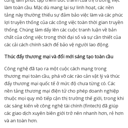
làm toàn cầu. Mặc dù mang lại sự linh hoạt, các nền
tảng này thường thiếu sự đảm bảo việc làm và các phúc
lợi truyền thống của các công việc toàn thời gian truyền
thống. Chúng làm dấy lên các cuộc tranh luận về bản
chất của công việc trong thời đại số và sự cần thiết của
các cải cách chính sách để bảo vệ người lao động.
Thúc đ
ẩ
y th
ươ
ng m
ạ
i và đ
ổ
i m
ớ
i sáng t
ạ
o toàn c
ầ
u
Công nghệ đã tạo ra một cuộc cách mạng trong
thương mại toàn cầu, phá vỡ các rào cản vật lý và thúc
đẩy thương mại quốc tế ở mức độ chưa từng có. Các
nền tảng thương mại điện tử cho phép doanh nghiệp
thuộc mọi quy mô tiếp cận thị trường thế giới, trong khi
các sáng kiến về công nghệ tài chính (fintech) đã giúp
các giao dịch xuyên biên giới trở nên nhanh hơn, rẻ hơn
và an toàn hơn.