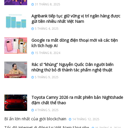
31 THÁNG 8, 2025
Agribank tiếp tục giữ vững vị trí ngân hàng được
gửi tiền nhiều nhất Việt Nam
5 THÁNG 4, 2025
Google ra mắt dòng điện thoại mới và các tiện
ích tích hợp AI
15 THÁNG 8, 2024
Rác sĩ “khùng” Nguyễn Quốc Dân người biến
những thứ bỏ đi thành tác phẩm nghệ thuật
5 THÁNG 9, 2025
Toyota Camry 2026 ra mắt phiên bản Nightshade
đậm chất thể thao
4 THÁNG 5, 2025
Bí ẩn lớn nhất của giới blockchain
14 THÁNG 12, 2025
Tốc độ Internet di động tại Việt Nam tăng nhẹ
16 THÁNG 8, 2024