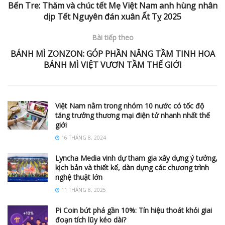
Bến Tre: Thăm và chúc tết Mẹ Việt Nam anh hùng nhân
dịp Tết Nguyên đán xuân Ất Tỵ 2025
Bài tiếp theo
BÁNH MÌ ZONZON: GÓP PHẦN NÂNG TẦM TINH HOA
BÁNH MÌ VIỆT VƯƠN TẦM THẾ GIỚI
Việt Nam nằm trong nhóm 10 nước có tốc độ
tăng trưởng thương mại điện tử nhanh nhất thế
giới
16 THÁNG 8, 2024
Lyncha Media vinh dự tham gia xây dựng ý tưởng,
kịch bản và thiết kế, dàn dựng các chương trình
nghệ thuật lớn
11 THÁNG 8, 2025
Pi Coin bứt phá gần 10%: Tín hiệu thoát khỏi giai
đoạn tích lũy kéo dài?