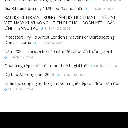
Giá Bitcoin hôm nay 11/9 tiếp đà phục hồi
11 THÁNG 9, 2024
ĐẠI HỘI CHI ĐOÀN TRUNG TÂM HỖ TRỢ THANH THIẾU NHI
VIỆT NAM: KHÁT VỌNG – TIÊN PHONG – ĐOÀN KẾT – BẢN
LĨNH – SÁNG TẠO
31 THÁNG 8, 2024
Protesters Try To Arrest London’s Mayor For Disrespecting
Donald Trump
19 THÁNG 6, 2024
Năm 2024: Trải qua hơn 40 năm để robot đủ trưởng thành
6 THÁNG 12, 2024
Doanh nghiệp trước rủi ro nợ thuế bị giải thể
9 THÁNG 9, 2024
Dự báo AI trong năm 2025
8 THÁNG 12, 2024
Nhân lực công nghệ thông tin lành nghề tiếp tục được săn đón
11 THÁNG 9, 2024