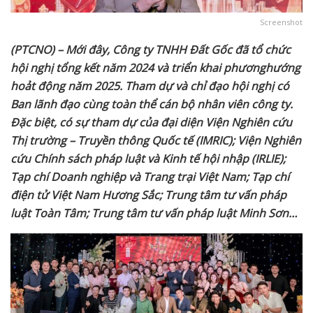
Screenshot
(PTCNO) – Mới
đây,
Công ty TNHH
Đất Gốc
đã tổ chức
hội nghị tổng kết năm 202
4
và triển khai phương
hướng
hoảt động
năm 202
5
. Tham dự và chỉ đạo hội nghị có
Ban lãnh đạo cùng toàn thể cán bộ nhân viên công ty.
Đặc biệt, có sự tham dự của đại diện Viện Nghiên cứu
Thị trường – Truyền thông Quốc tế (IMRIC); Viện Nghiên
cứu Chính sách pháp luật và Kinh tế hội nhập (IRLIE);
Tạp chí Doanh nghiệp và Trang trại Việt Nam; Tạp chí
điện tử Việt Nam Hương Sắc; Trung tâm tư vấn pháp
luật Toàn Tâm; Trung tâm tư vấn pháp luật Minh Sơn…