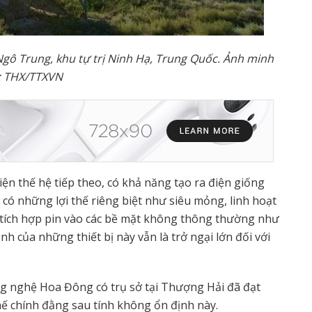
Ngô Trung, khu t
ự
tr
ị
Ninh H
ạ
, Trung Qu
ố
c.
Ả
nh minh
: THX/TTXVN
ện thế hệ tiếp theo, có khả năng tạo ra điện giống
 có những lợi thế riêng biệt như siêu mỏng, linh hoạt
tích hợp pin vào các bề mặt không thông thường như
nh của những thiết bị này vẫn là trở ngại lớn đối với
g nghệ Hoa Đông có trụ sở tại Thượng Hải đã đạt
hế chính đằng sau tính không ổn định này.