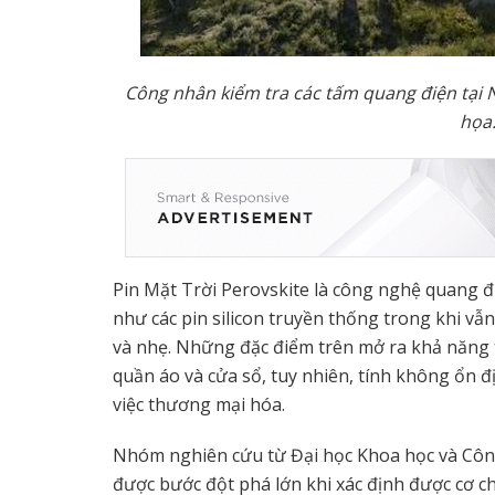
Công nhân ki
ể
m tra các t
ấ
m quang đi
ệ
n t
ạ
i 
h
ọ
a
Pin Mặt Trời Perovskite là công nghệ quang đi
như các pin silicon truyền thống trong khi vẫn
và nhẹ. Những đặc điểm trên mở ra khả năng 
quần áo và cửa sổ, tuy nhiên, tính không ổn đị
việc thương mại hóa.
Nhóm nghiên cứu từ Đại học Khoa học và Côn
được bước đột phá lớn khi xác định được cơ c