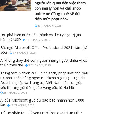
người liên quan đến việc thăm
con sau ly hôn và chủ shop
online né đóng thuế sẽ đối
diện mức phạt nào?
19 THÁNG 6, 2025
Đột phá biến nước tiểu thành vật liệu y học trị giá
hàng tỷ USD
18 THÁNG 6, 2025
Bất ngờ Microsoft Office Professional 2021 giảm giá
sốc?
27 THÁNG 8, 2024
AI không thay thế con người nhưng người thiếu AI có
thể bịthay thế
2 THÁNG 2, 2025
Trung tâm Nghiên cứu Chính sách, pháp luật cho đầu
tư, phát triển công nghệ Blockchain (CBT) – Tạp chí
Doanh nghiệp và Trang trại Việt Nam tiếp tục góp
yêu thương gửi đồng bào vùng bão lũ Hà Nội
23 THÁNG 9, 2024
AI của Microsoft giúp dự báo bão nhanh hơn 5.000
lần
18 THÁNG 6, 2025
Trí tuệ nhân tạo, kỳ vọng mới trong xạ trị ung thư