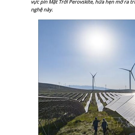
v
ự
c pin M
ặ
t Tr
ờ
i Perovskite, h
ứ
a h
ẹ
n m
ở
ra tri
ngh
ệ
này.