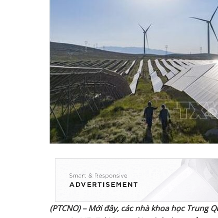
(PTCNO) – M
ớ
i đây, các nhà khoa h
ọ
c Trung Q