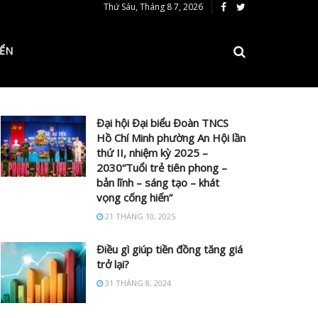
Thứ Sáu, Tháng 8 7, 2026
IỂN
Đại hội Đại biểu Đoàn TNCS
Hồ Chí Minh phường An Hội lần
thứ II, nhiệm kỳ 2025 –
2030“Tuổi trẻ tiên phong –
bản lĩnh – sáng tạo – khát
vọng cống hiến”
21 THÁNG 10, 2025
Điều gì giúp tiền đồng tăng giá
trở lại?
31 THÁNG 8, 2024