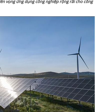
ể
n v
ọ
ng
ứ
ng d
ụ
ng công nghi
ệ
p r
ộ
ng rãi cho công