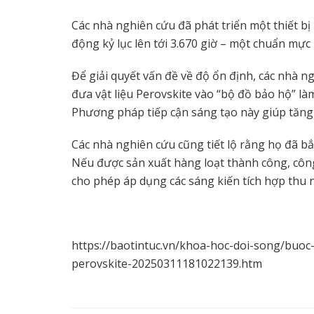
Các nhà nghiên cứu đã phát triển một thiết bị 
động kỷ lục lên tới 3.670 giờ – một chuẩn mực
Để giải quyết vấn đề về độ ổn định, các nhà n
đưa vật liệu Perovskite vào “bộ đồ bảo hộ” l
Phương pháp tiếp cận sáng tạo này giúp tăng đ
Các nhà nghiên cứu cũng tiết lộ rằng họ đã bắ
Nếu được sản xuất hàng loạt thành công, cô
cho phép áp dụng các sáng kiến tích hợp thu 
https://baotintuc.vn/khoa-hoc-doi-song/buoc
perovskite-20250311181022139.htm