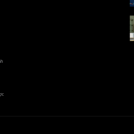
nh
ợc