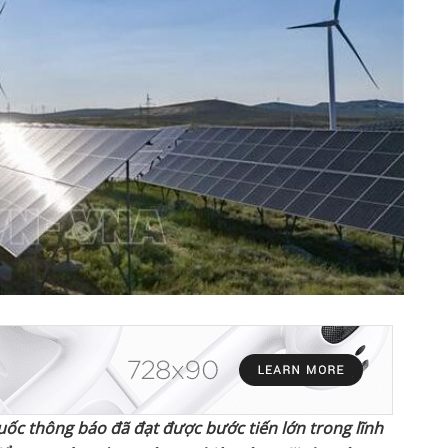
u
ố
c thông báo đã đ
ạ
t đ
ượ
c b
ướ
c ti
ế
n l
ớ
n trong lĩnh