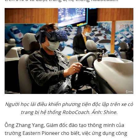
Ng
ườ
i h
ọ
c lái đi
ề
u khi
ể
n ph
ươ
ng ti
ệ
n đ
ộ
c l
ậ
p trên xe có
trang b
ị
h
ệ
th
ố
ng RoboCoach.
Ả
nh: Shine.
Ông Zhang Yang, Giám đốc đào tạo thông minh của
trường Eastern Pioneer cho biết, việc ứng dụng công