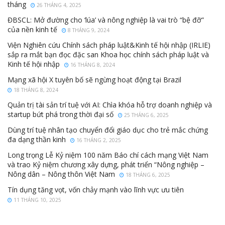
tháng
26 THÁNG 4, 2025
ĐBSCL: Mở đường cho ‘lúa’ và nông nghiệp là vai trò “bệ đỡ”
của nền kinh tế
8 THÁNG 9, 2024
Viện Nghiên cứu Chính sách pháp luật&Kinh tế hội nhập (IRLIE)
sắp ra mắt bạn đọc đặc san Khoa học chính sách pháp luật và
Kinh tế hội nhập
16 THÁNG 8, 2024
Mạng xã hội X tuyên bố sẽ ngừng hoạt động tại Brazil
18 THÁNG 8, 2024
Quản trị tài sản trí tuệ với AI: Chìa khóa hỗ trợ doanh nghiệp và
startup bứt phá trong thời đại số
25 THÁNG 6, 2025
Dùng trí tuệ nhân tạo chuyển đổi giáo dục cho trẻ mắc chứng
đa dạng thần kinh
16 THÁNG 2, 2025
Long trọng Lễ Kỷ niệm 100 năm Báo chí cách mạng Việt Nam
và trao Kỷ niệm chương xây dựng, phát triển “Nông nghiệp –
Nông dân – Nông thôn Việt Nam
18 THÁNG 6, 2025
Tín dụng tăng vọt, vốn chảy mạnh vào lĩnh vực ưu tiên
11 THÁNG 10, 2025