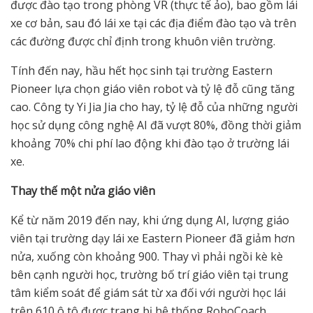
được đào tạo trong phòng VR (thực tế ảo), bao gồm lái
xe cơ bản, sau đó lái xe tại các địa điểm đào tạo và trên
các đường được chỉ định trong khuôn viên trường.
Tính đến nay, hầu hết học sinh tại trường Eastern
Pioneer lựa chọn giáo viên robot và tỷ lệ đỗ cũng tăng
cao. Công ty Yi Jia Jia cho hay, tỷ lệ đỗ của những người
học sử dụng công nghệ AI đã vượt 80%, đồng thời giảm
khoảng 70% chi phí lao động khi đào tạo ở trường lái
xe.
Thay th
ế
m
ộ
t n
ử
a giáo viên
Kể từ năm 2019 đến nay, khi ứng dụng AI, lượng giáo
viên tại trường dạy lái xe Eastern Pioneer đã giảm hơn
nửa, xuống còn khoảng 900. Thay vì phải ngồi kè kè
bên cạnh người học, trường bố trí giáo viên tại trung
tâm kiểm soát để giám sát từ xa đối với người học lái
trên 610 ô tô được trang bị hệ thống RoboCoach.