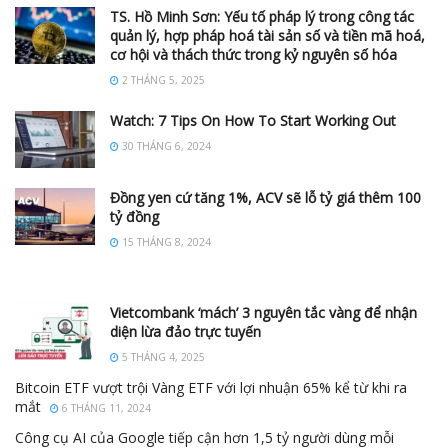
TS. Hồ Minh Sơn: Yếu tố pháp lý trong công tác
quản lý, hợp pháp hoá tài sản số và tiền mã hoá,
cơ hội và thách thức trong kỷ nguyên số hóa
2 THÁNG 5, 2025
Watch: 7 Tips On How To Start Working Out
30 THÁNG 6, 2024
Đồng yen cứ tăng 1%, ACV sẽ lỗ tỷ giá thêm 100
tỷ đồng
15 THÁNG 8, 2024
Vietcombank ‘mách’ 3 nguyên tắc vàng để nhận
diện lừa đảo trực tuyến
5 THÁNG 4, 2025
Bitcoin ETF vượt trội Vàng ETF với lợi nhuận 65% kể từ khi ra
mắt
6 THÁNG 11, 2024
Công cụ AI của Google tiếp cận hơn 1,5 tỷ người dùng mỗi