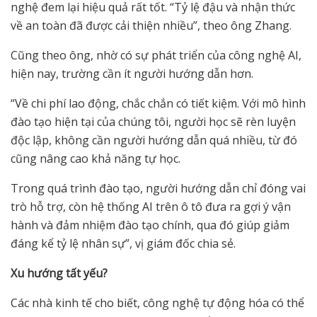
nghệ đem lại hiệu quả rất tốt. “Tỷ lệ đậu và nhận thức
về an toàn đã được cải thiện nhiều”, theo ông Zhang.
Cũng theo ông, nhờ có sự phát triển của công nghệ AI,
hiện nay, trường cần ít người hướng dẫn hơn.
“Về chi phí lao động, chắc chắn có tiết kiệm. Với mô hình
đào tạo hiện tại của chúng tôi, người học sẽ rèn luyện
độc lập, không cần người hướng dẫn quá nhiều, từ đó
cũng nâng cao khả năng tự học.
Trong quá trình đào tạo, người hướng dẫn chỉ đóng vai
trò hỗ trợ, còn hệ thống AI trên ô tô đưa ra gợi ý vận
hành và đảm nhiệm đào tạo chính, qua đó giúp giảm
đáng kể tỷ lệ nhân sự”, vị giám đốc chia sẻ.
Xu h
ướ
ng t
ấ
t y
ế
u?
Các nhà kinh tế cho biết, công nghệ tự động hóa có thể