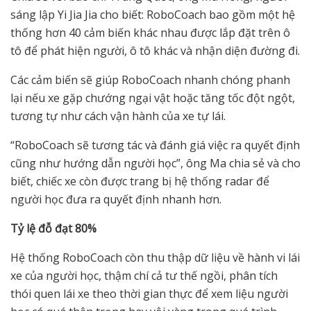
sáng lập Yi Jia Jia cho biết: RoboCoach bao gồm một hệ
thống hơn 40 cảm biến khác nhau được lắp đặt trên ô
tô để phát hiện người, ô tô khác và nhận diện đường đi.
Các cảm biến sẽ giúp RoboCoach nhanh chóng phanh
lại nếu xe gặp chướng ngại vật hoặc tăng tốc đột ngột,
tương tự như cách vận hành của xe tự lái.
“RoboCoach sẽ tương tác và đánh giá việc ra quyết định
cũng như hướng dẫn người học”, ông Ma chia sẻ và cho
biết, chiếc xe còn được trang bị hệ thống radar để
người học đưa ra quyết định nhanh hơn.
T
ỷ
l
ệ
đ
ỗ
đ
ạ
t 80%
Hệ thống RoboCoach còn thu thập dữ liệu về hành vi lái
xe của người học, thậm chí cả tư thế ngồi, phân tích
thói quen lái xe theo thời gian thực để xem liệu người