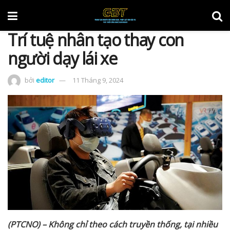
Trí tuệ nhân tạo thay con
người dạy lái xe
bởi
editor
11 Tháng 9, 2024
(PTCNO) – Không ch
ỉ
theo cách truy
ề
n th
ố
ng, t
ạ
i nhi
ề
u