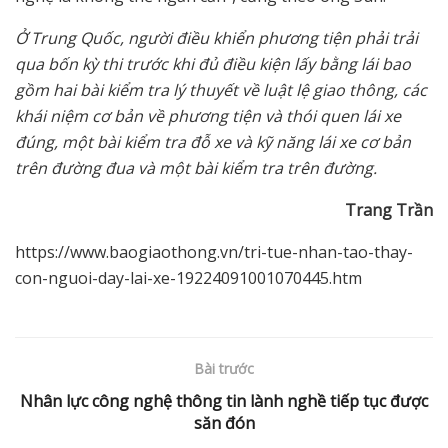
Ở
Trung Qu
ố
c, ng
ườ
i đi
ề
u khi
ể
n ph
ươ
ng ti
ệ
n ph
ả
i tr
ả
i
qua b
ố
n k
ỳ
thi tr
ướ
c khi đ
ủ
đi
ề
u ki
ệ
n l
ấ
y b
ằ
ng lái bao
g
ồ
m hai bài ki
ể
m tra lý thuy
ế
t v
ề
lu
ậ
t l
ệ
giao thông, các
khái ni
ệ
m c
ơ
b
ả
n v
ề
ph
ươ
ng ti
ệ
n và thói quen lái xe
đúng, m
ộ
t bài ki
ể
m tra đ
ỗ
xe và k
ỹ
năng lái xe c
ơ
b
ả
n
trên đ
ườ
ng đua và m
ộ
t bài ki
ể
m tra trên đ
ườ
ng.
Trang Tr
ầ
n
https://www.baogiaothong.vn/tri-tue-nhan-tao-thay-
con-nguoi-day-lai-xe-19224091001070445.htm
Bài trước
Nhân lực công nghệ thông tin lành nghề tiếp tục được
săn đón