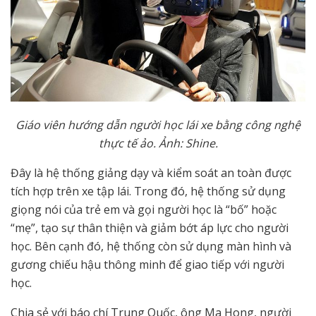
Giáo viên h
ướ
ng d
ẫ
n ng
ườ
i h
ọ
c lái xe b
ằ
ng công ngh
ệ
th
ự
c t
ế
ả
o.
Ả
nh: Shine.
Đây là hệ thống giảng dạy và kiểm soát an toàn được
tích hợp trên xe tập lái. Trong đó, hệ thống sử dụng
giọng nói của trẻ em và gọi người học là “bố” hoặc
“mẹ”, tạo sự thân thiện và giảm bớt áp lực cho người
học. Bên cạnh đó, hệ thống còn sử dụng màn hình và
gương chiếu hậu thông minh để giao tiếp với người
học.
Chia sẻ với báo chí Trung Quốc, ông Ma Hong, người