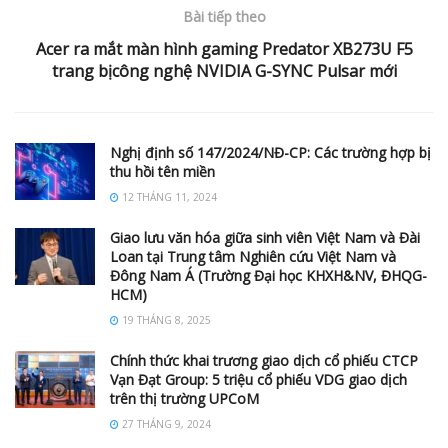
Bài tiếp theo
Acer ra mắt màn hình gaming Predator XB273U F5
trang bịcông nghệ NVIDIA G-SYNC Pulsar mới
Nghị định số 147/2024/NĐ-CP: Các trường hợp bị
thu hồi tên miền
12 THÁNG 11, 2024
Giao lưu văn hóa giữa sinh viên Việt Nam và Đài
Loan tại Trung tâm Nghiên cứu Việt Nam và
Đông Nam Á (Trường Đại học KHXH&NV, ĐHQG-
HCM)
19 THÁNG 8, 2025
Chính thức khai trương giao dịch cổ phiếu CTCP
Vạn Đạt Group: 5 triệu cổ phiếu VDG giao dịch
trên thị trường UPCoM
27 THÁNG 9, 2024