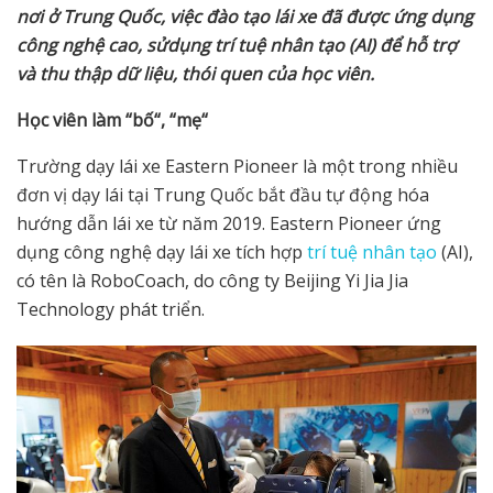
n
ơ
i
ở
Trung Qu
ố
c, vi
ệ
c đào t
ạ
o lái xe đã đ
ượ
c
ứ
ng d
ụ
ng
công ngh
ệ
cao, s
ử
d
ụ
ng trí tu
ệ
nhân t
ạ
o (AI) đ
ể
h
ỗ
tr
ợ
và thu th
ậ
p d
ữ
li
ệ
u, thói quen c
ủ
a h
ọ
c viên.
H
ọ
c viên làm “b
ố
“, “m
ẹ
“
Trường dạy lái xe Eastern Pioneer là một trong nhiều
đơn vị dạy lái tại Trung Quốc bắt đầu tự động hóa
hướng dẫn lái xe từ năm 2019. Eastern Pioneer ứng
dụng công nghệ dạy lái xe tích hợp
trí tuệ nhân tạo
(AI),
có tên là RoboCoach, do công ty Beijing Yi Jia Jia
Technology phát triển.