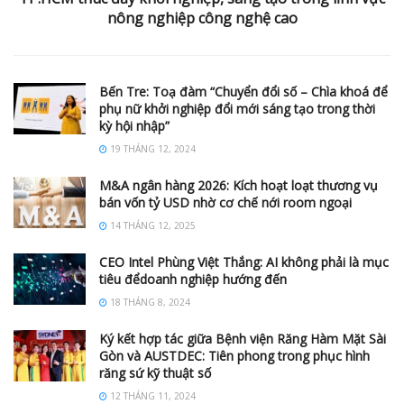
nông nghiệp công nghệ cao
Bến Tre: Toạ đàm “Chuyển đổi số – Chìa khoá để
phụ nữ khởi nghiệp đổi mới sáng tạo trong thời
kỳ hội nhập”
19 THÁNG 12, 2024
M&A ngân hàng 2026: Kích hoạt loạt thương vụ
bán vốn tỷ USD nhờ cơ chế nới room ngoại
14 THÁNG 12, 2025
CEO Intel Phùng Việt Thắng: AI không phải là mục
tiêu đểdoanh nghiệp hướng đến
18 THÁNG 8, 2024
Ký kết hợp tác giữa Bệnh viện Răng Hàm Mặt Sài
Gòn và AUSTDEC: Tiên phong trong phục hình
răng sứ kỹ thuật số
12 THÁNG 11, 2024