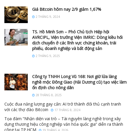
Giá Bitcoin hôm nay 2/9 giảm 1,67%
2 THÁNG 9, 2024
TS. Hồ Minh Sơn – Phó Chủ tịch Hiệp hội
AVRCIPL, Viện trưởng Viện IMRIC: Dòng kiều hối
dịch chuyển ở các lĩnh vực chứng khoán, trái
phiếu, doanh nghiệp và bất động sản
2 THÁNG 9, 2025
Công ty TNHH Long Vũ 168: Nơi giữ lửa làng
nghề mộc Đông Giao (Hải Dương cũ) tạo việc làm
ổn định cho nông dân
28 THÁNG 8, 2025
Cuộc đua năng lượng gay cấn: AI trở thành đối thủ cạnh tranh
với các thợ đào Bitcoin
17 THÁNG 8, 2024
Tọa đàm “Nhận diện vai trò – Tài nguyên làng nghề trong xây
dựng thương hiệu công nghiệp văn hóa quốc gia” diễn ra thành
công tại TP.HCM
19 THÁNG 4, 2026