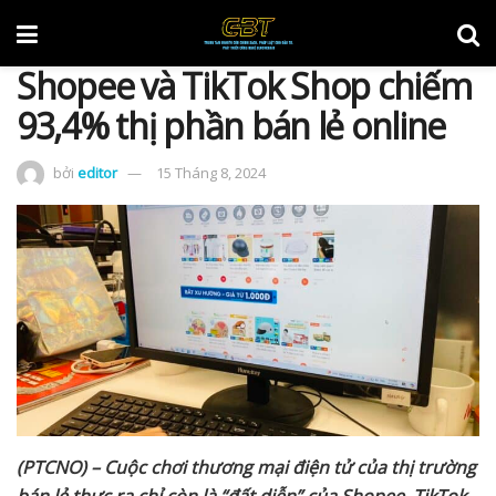
Shopee và TikTok Shop chiếm
93,4% thị phần bán lẻ online
bởi
editor
15 Tháng 8, 2024
(PTCNO) – Cuộc chơi thương mại điện tử của thị trường
bán lẻ thực ra chỉ còn là “đất diễn” của Shopee, TikTok